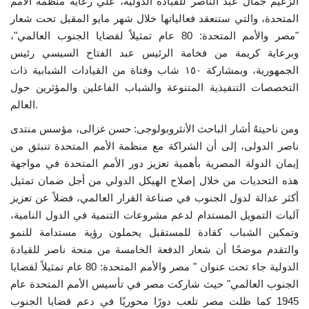
الزعيم جمال عبد الناصر للقيادة الدولية، علي رعاية منظمة الأمم
المتحدة، والتي ستنعقد فعالياتها خلال شهر مايو المقبل تحت شعار
إرث جمال عبدالناصر
"مصر والأمم المتحدة: 80 عام تمثيلاً لقضايا الجنوب العالمي"،
وبرعاية كريمة من فخامة الرئيس عبد الفتاح السيسي رئيس
أخبار
الجمهورية، وبمشاركة ١٥٠ شاب وفتاة من القيادات الشبابية ذات
التخصصات التنفيذية المتنوعة والشباب الفاعلين والمؤثرين حول
شروط وأحكام منحة ناصر للقيادة الدولية
العالم.
ومن ناحيتهُ أشار الباحث الأنثروبولوجى: حسن غزالى، مؤسس منتدى
منحة ناصر للقيادة الدولية
ناصر الدولى، إلى أن الشراكة مع منظمة الأمم المتحدة تنبثق من
إيمان الدولة المصرية بأهمية تعزيز دور الأمم المتحدة في مواجهة
مرجعياتنا
هذه التحديات من خلال إصلاح الهيكل الدولي من أجل ضمان تمثيل
أكثر عدالة لدول الجنوب في صناعة القرار العالمي، فضلاً عن تعزيز
المواطن العالمي
آليات التمويل المستدام لدعم مشروعات التنمية في الدول النامية،
وتمكين الشباب كقادة للمستقبل يحملون رؤية مستدامة للنمو
الرواد
والتقدم موضحًا أن شعار الدفعة الخامسة من منحة ناصر للقيادة
الدولية جاء تحت عنوان " مصر والأمم المتحدة: 80 عام تمثيلاً لقضايا
فرص
الجنوب العالمي" حيث شاركت مصر في تأسيس الأمم المتحدة عام
1945 كما ظلت مصر تلعب دورًا محوريًا في دعم قضايا الجنوب
وثائق