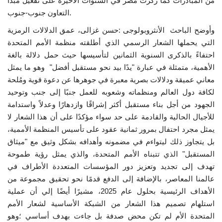
من المبادرات كما ركزت مصر في السنوات الأخيرة على تفعيل مبدأ
التعاون جنوب-جنوب.
وأوضح الباحث الأنثروبولوجى :حسن غزالى، عمق الدلالات الرمزية
التي يحملها الشعار الرسمي الذي أطلقته منظمة الأمم المتحدة
احتفاءً بالذكرى السنوية الثمانين لتأسيسها حيث حمل دلالة بالغة
الأهمية، متمثلة في عبارة "يدًا بيد نحو مستقبل أفضل" وهو ما يمثل
معاني عميقة ودلالات بصرية معبرة في جوهرها عن دعوة قوية ومُلحة
لكافة دول العالم ومنظماته وشعوبه للعمل جنبًا إلى جنب وتوحيد
الجهود من أجل بناء مستقبل أكثر إشراقًا وازدهارًا وعدلاً واستدامة
للأجيال الحالية والقادمة على حد سواء مؤكدًا على أن هذا الشعار لا
يمثل مجرد احتفال بمرور ثمانية عقود على تأسيس المنظمة الأممية،
بل يتجاوز ذلك ليتواءم في مضمونه وأهدافه بشكل وثيق مع "ميثاق
المستقبل" الذي تتبناه الأمم المتحدة، والذي يمثل رؤية طموحة
تهدف إلى تجديد وتعزيز دور المؤسسات المتعددة الأطراف في
عالمنا المعاصر، بالإضافة إلى الدفع قدمًا نحو تحقيق مجموعة من
الأهداف الرئيسية بحلول عام 2025، مشيرًا أيضًا إلي أن عملية
استلهام تصميم هذا الشعار من الشبكة الأساسية لشعار الأمم
المتحدة الأم لم تكن محض صدفة بل جاءت بهدف أساسي ؛وهو