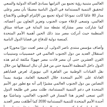
العالمي متبنية رؤية تجمع بين التزامها بمبادئ العدالة الدولية والسعي
لتحقيق التنمية المستدامة في الدول النامية مضيفًا بأن مصر وعلى
الفيديوهات
مدار 80 عامًا كانت نموذجًا لدولة تجمع بين الإلتزام الوطني والانفتاح
العالمي، وتسعى لإعلاء صوت الجنوب وتعزيز التعاون بين أعضائه،
الرعاة
كما شاركت مصر مشاركة نشطة منذ البداية في صياغة ميثاق
المنظمة حيث أدركت مصر منذ ذلك الحين أهمية الأمم المتحدة
الشركاء
كمنصة دولية للدفاع عن قضايا الدول النامية.
Gallery
وأضاف مؤسس منتدى ناصر الدولى، أن مصر لعبت دورًا محوريًا في
استقلال العديد من دول الجنوب العالمي في خمسينيات وستينيات
القرن العشرين حتى أن مصر قادت مصر جهودًا مكثفة لدعم هذه
لغة
الدول داخل المنظمة الأممية حتي من قبل أن تنال استقلالها من خلال
English
Swahili
español
نقل القيادات الوطنية من القاهرة الى نيويورك لعرض قضاياهم
العادلة على الأمم المتحدة خلال الجمعية العامة، مؤمنة بمبدأ
French
Arabic
التضامن بين دول الجنوب العالمي مشيرًا إلى أنه مع تطور دور الأمم
المتحدة في دعم التنمية المستدامة، ظلت مصر في طليعة الدول
التي تسعى لتعزيز هذا المسار في الجنوب العالمي، وتماشيًا مع
أجندة الأمم المتحدة للتنمية المستدامة 2030 كما أطلقت مصر العديد