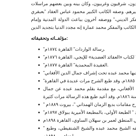
يدون، شرقيون وغربيون، وكان بينه وبين بعضهم مراسلات
رهم. وصفه الكاتب الكبير محمود عباس العقاد "بعبقري
فكر الديني،" ووصفه آخرون بباعث الدولة المدنية وإمام
مؤلفــاته وتحقيقاته:
"رسالة الواردات" القاهرة ١٨٧٤م.
"العقيدة المحمدية" القاهرة ١٨٧٧م.
ن الأفغاني، مع مقدمة بقلم محمد عبده عن جمال
" المخصص " لابن سيده، كتاب لغوي ضخم يقع في ١٧ مجلدًا، حققه الشيخ محمد عبده والشيخ الشنقيطي، وطبع
ابتداء من ١٨٩٨م.