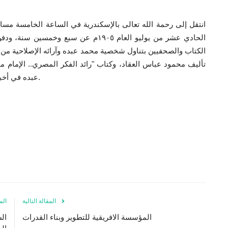
الحادي عشر من يوليو العام ١٩٠٥م عن سبع 
الكتاب والصحفيين بتناول شخصية محمد عبده وآرائه الإصلاحية من خ
تأليف محمود عباس العقاد
،
وكتاب "رائد الفكر المصري.. الإمام 
عبده في أخباره وآثاره " تأليف رحاب عكاوي، وغيرها العديد من الكتب.
المقالة التالية
الم
المؤسسة الافريقية للتطوير وبناء القدرات
ال