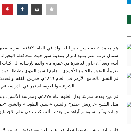
شمال غرب مصر وتتبع لمركز ومدينة شبراخيت بمحافظة البحيرة، من
أبيه، وبعد أن جاوز العاشرة من عمره قام والده بإرساله إلى كتا
تقريباً، التحق "بالجامع الأحمدي"- جامع السيد البدوي بطنطا- حيث
ثم التحق بالجامع الأزهر في العام ٦
الشرعية واللغوية، استمر في الدراسة في الأزهر حتى حصل على الشهادة العالمية في العام ١٨٧٧م.
ثم عين بعدها مدرسًا بدار العلوم ع
مثل الشيخ «درويش خضر» والشيخ «حسن الطويل» والشيخ «جمال 
جهاده وتأثر به، ونشر آراءه من بعده. ألف كتاب في علم الاجتماع
قام رياض باشا- رئيس النظار في عهد الخديوي توفيق- بتعيين الإم