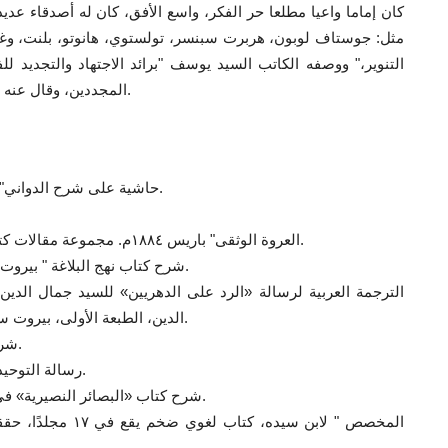
كان إماما واعيا مطلعا حر الفكر، واسع الأفق، كان له أصدقاء عد
مثل: جوستاف لوبون، هربرت سبنسر، تولستوي، هانوتو، بلنت، وغي
التنوير،" ووصفه الكاتب السيد يوسف "برائد الاجتهاد والتجديد لل
المجددين، وقال عنه الكاتب والمفكر محمد عمارة إنه مجدد الدنيا بتجديد الدين.
"حاشية على شرح الدواني" لكتاب «العقائد العضدية» للإيجي، القاهرة ١٨٧٦م.
"العروة الوثقى" باريس ١٨٨٤م. مجموعة مقالات كتبها محمد عبده تحت إشراف جمال الدين الأفغاني.
"شرح كتاب نهج البلاغة " بيروت ١٨٨٥م. وقد طبع الشرح مرات عديدة في القاهرة.
الترجمة العربية لرسالة «الرد على الدهريين» للسيد جمال الدي
الدين، الطبعة الأولى، بيروت سنة ١٨٨٦م. وقد أعيد طبع هذه الرسالة مرات كثيرة.
" شرح مقامات بديع الزمان الهمذاني "، بيروت ١٨٨٩م.
"رسالة التوحيد " الطبعة الأولى، بالمطبعة الأميرية ببولاق ١٨٩٧م.
شرح كتاب «البصائر النصيرية» في المنطق لعمر بن سهلان الساوي، القاهرة ١٨٩٨م.