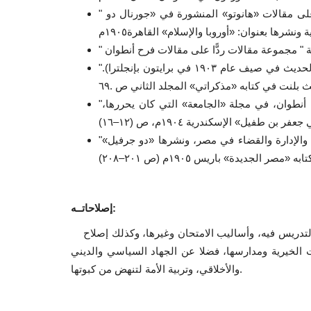
" الإسلام والرد على منتقديه ". مجموعة مقالات لمحمد عبده ردًّا على مقالات «هانوتو» المنشورة في «جورنال دو
"حديث فلسفي مع هربرت سبنسر" عن الله والحق والقوة... (وقع الحديث في صيف عام ١٩٠٣ في برايتون بإنجلترا).
"فتوى اجتماعية" في مسألة العمال وأصحاب الأعمال. نشرها فرح أنطوان، في مجلة «الجامعة» التي كان يحررها،
"وصية سياسية" خواطر أملاها الأستاذ الإمام بالفرنسية عن التعليم والإدارة والقضاء في مصر، ونشرها «دو جرفيل»
:
إصلاحاتــه
يرجع الفضل إليه في إصلاح الأزهر، وتجديد مناهج دراسته، وطرق التدريس فيه، وأساليب الامتحان وغيرها، وكذلك إصلاح
 الخيرية ومدارسها، فضلا عن الجهاد السياسي والديني
والأخلاقي، وتربية الأمة لتنهض من كبوتها.