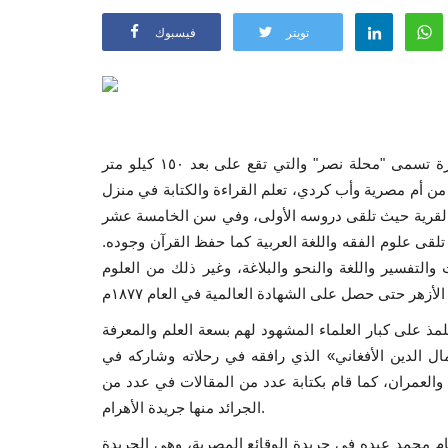
تويتر
فيسبوك
هو محمد عبده حسن خير الله، ولد في العام ١٨٤٩م، بقرية صغيرة تسمى "محلة نصر" والتي تقع على بعد ١٥٠ كيلو متر
 أم مصرية وأب كردي، تعلم القراءة والكتابة في منزل
ب القرية حيث تلقى دروسه الأولى، وفي سن الخامسة عشر
 تلقى علوم الفقه واللغة العربية كما حفظ القرآن وجوده.
١٨٦م، فدرس الفقه والحديث والتفسير واللغة والنحو والبلاغة، وغير ذلك من العلوم
ام ١٨٧٨م، ومدرسة الألسن، وتتلمذ على كبار العلماء المشهود لهم بسعة العلم والمعرفة
الدين الأفغاني» الذي رافقه في رحلاته وشاركه في
 والعمران، كما قام بكتابة عدد من المقالات في عدد من
الجرائد منها جريدة الأهرام.
ام محمد عبده في جريدة الوقائع المصرية، وهي الجريدة