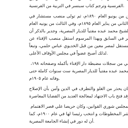
الفرنسية وترجم كتاب سبنسر في التربية من الفرنسية.
ثم عين عضوًا في مجلس شورى القوانين في الخامس والعشرين من يونيو العام ١٨٩٠م، ثم تولى منصب مستشار في
محكمة الاستئناف عام ١٨٩١م، ثم عضوًا بمجلس إدارة الأزهر في الثاني من يناير العام ١٨٩٥م، وفي الثالث من يونيه العام
يخ محمد عبده مفتياً للديار المصرية، وجدير بالذكر أن
ر في السابق وبهذا المرسوم استقل منصب الإفتاء عن
ستقل لمصر معين من قبل الخديوي عباس حلمي، وتبعاً
لذلك أصبح عضواً في مجلس الأوقاف الأعلى.
بلغ عدد فتاوي الإمام محمد عبده ٩٤٤ فتوى استغرقت المجلد الثاني من سجلات مضبطة دار الإفتاء بأكمله وصفحاته ١٩٨،
الشيخ محمد عبده مفتياً للديار المصرية ست سنوات كاملة حتى
وفاته عام ١٩٠٥م.
ان يحذر من الغلو والتطرف في الدين وآمن بأن الإصلاح
وفي الخامس والعشرين من يونيه العام ١٨٩٩م، عين الإمام عضوا بمجلس شوري القوانين، وكان حريصا علي قصر الاهتمام
علي الأمور الوطنية الكبرى، فأسس جمعية إحياء العلوم العربية لنشر المخطوطات و انتخب رئيسا لها في عام ١٩٠٠م، كما
أن له دور في إنشاء الجامعة المصرية.