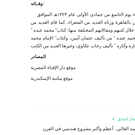
:
وفــاته
انتقل إلى رحمة الله تعالى بالإسكندرية في الساعة الخامسة مساء يوم التاسع من جمادى الأولى عام ١٣٢٣هـ الموافق
وخمسين سنة، ودفن بالقاهرة ورثاه العديد من الشعراء، كما قام العديد من
لال كتبهم ومقالاتهم المختلفة منها: كتاب" محمد عبده "
محمد عبده " من تأليف عثمان أمين، وكتاب" الإمام محمد
المصادر
موقع دار الإفناء المصرية
موقع مكتبة الإسكندرية
قال السابق
سد العالي.. أعظم وأكبر مشروع هندسي في القرن