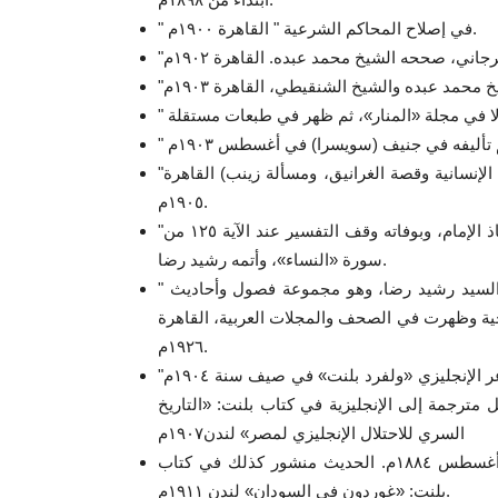
" في إصلاح المحاكم الشرعية " القاهرة ١٩٠٠م.
 محمد عبده والشيخ الشنقيطي، القاهرة ١٩٠٣م
"تفسير سورة الفاتحة " (ويليه ثلاث مقالات مهمة عن حرية الأفعال الإنسانية وقصة الغرانيق، ومسألة زينب) القاهرة
١٩٠٥م.
"تفسير القرآن الحكيم " المعروف باسم «تفسير المنار» بدأه الأستاذ الإمام، وبوفاته وقف التفسير عند الآية ١٢٥ من
سورة «النساء»، وأتمه رشيد رضا.
" تاريخ الأستاذ الإمام محمد عبده " الجزء الثاني (المنشآت) جمعه السيد رشيد رضا، وهو مجموعة فصول وأحاديث
ية وظهرت في الصحف والمجلات العربية، القاهرة
١٩٢٦م.
"رسائل سياسية إلى بلنت " أرسلها الإمام إلى صديقه الكاتب الشاعر الإنجليزي «ولفرد بلنت» في صيف سنة ١٩٠٤م
ترجمة إلى الإنجليزية في كتاب بلنت: «التاريخ
السري للاحتلال الإنجليزي لمصر» لندن١٩٠٧م
حديث سياسي مع مندوب "جريدة بال مال جازيت" لندن عدد ١٧أغسطس ١٨٨٤م. الحديث منشور كذلك في كتاب
بلنت: «غوردون في السودان» لندن ١٩١١م.