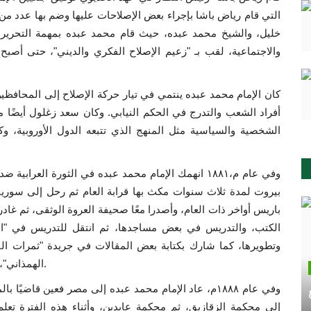
التي قام رياض باشا بإجراء بعض الإصلاحات عليها وضم بها عدد م
خليل، والشيخ محمد عبده، حيث قام محمد عبده بمهمة التحرير وا
أفراد الشعب والتدرج في الحكم النيابي. وكان سعد زغلول أيضًا م
الشخصية والسياسية مثل المنهج الذي تتبعه الدول الأوروبية، 
وفي عام م،١٨٨١ انهمك الإمام محمد عبده في الثورة الع
الكتب، والتدريس في بعض مساجدها، ثم انتقل للتدريس في "ال
وتطويرها، كما شارك بكتابة بعض المقالات في جريدة "ثمرات الفن
الهمذاني"، وفي بيروت تزوج من زوجته الثانية بعد وفاة زوجته الأولى.
إلى محكمة الزقازيق، ثم محكمة عابدين، وأثناء هذه الفترة تعلم 