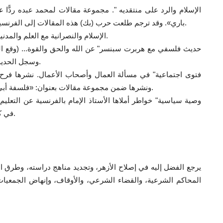
باري». وقد ترجم طلعت حرب (بك) هذه المقالات إلى الفرنسية ونشرها بعنوان: «أوروبا والإسلام» القاهرة١٩٠٥م.
" الإسلام والنصرانية مع العلم والمدنية " مجموعة مقالات ردًّا على مقالات فرح أنطوان.
وسجل الحديث بلنت في كتابه «مذكراتي» المجلد الثاني ص .٦٩.
ونشرها ضمن مجموعة مقالات بعنوان: «فلسفة أبي جعفر بن طفيل» الإسكندرية ١٩٠٤م، ص (١٢–١٦).
في كتابه «مصر الجديدة» باريس ١٩٠٥م (ص ٢٠١–٢٠٨).
المحاكم الشرعية، والقضاء الشرعي، والأوقاف، وإنهاض الجمعيات