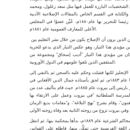
ن الشخصيات البارزة للعمل فيها مثل سعد زغلول، ومحمد
لكتابة في القسم الخاص بالمقالات الإصلاحية الأدبية
والاجتماعية، لقب بـ "زعيم الإصلاح الفكري والديني"، حتى أصبح رئيسا للتحرير بها عام١٨٨٠م، عُيِّن عضوًا في المجلس
الأعلى للمعارف العمومية عام ١٨٨١م.
كان الإمام محمد عبده ينتمي في تيار حركة الإصلاح إلى المحافظين الذين يرون أن الإصلاح يكون من خلال نشر التعليم بين
ن مؤيدي هذا التيار، وهو عكس التيار الذي يدعو للحرية
وكان من مؤيدي هذا التيار "أديب إسحاق" ومجموعة من
المثقفين الذين تلقوا علومهم في الدول الأوروبية.
رابية ضد الإنجليز لكنها فشلت وحكم عليه بالسجن ثم بالنفي إلى
بيروت لمدة ثلاث سنوات مكث بها قرابة العام ثم رحل إلى سوريا عام ١٨٨٣م، ثم لحق بأستاذه جمال الدين الأفغاني في
باريس أواخر ذات العام، وأصدرا معًا صحيفة العروة الوثقى، ثم غادر باريس إلى بيروت عام ١٨٨٥م حيث قام بتأليف عدد من
مدرسة السلطانية "في بيروت وعمل على الارتقاء بها
ون"، وقام بشرح "نهج البلاغة"، و"مقامات بديع الزمان
وفي عام ١٨٨٨م، عاد الإمام محمد عبده إلى مصر فعين قاضيًا بالمحاكم الشرعية عام ١٨٨٩م، بدأها بمحكمة بنها، ثم انتقل
اللغة الفرنسية حتى تمكَّن منها، فاطلع على القوانين