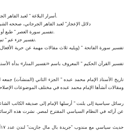
"أسرار البلاغة " لعبد القاهر الجرجاني، صححه الشيخ محمد عبده. القاهرة ١٩٠٢م.
"دلائل الإعجاز" لعبد القاهر الجرجاني، صححه الشيخ
" تفسير سورة العصر " طبع أولا في مجلة «المنار»، ثم ظهر في طبعات مستقلة.
" تفسير جزء عم " تم تأليفه في جنيف (سويسرا) في أغسطس ١٩٠٣م.
ومقالات أنشأها الإمام محمد عبده في مختلف الموضوعات الإصلاح
عن آرائه في النظام السياسي المقترح لمصر. نشرت هذه الرسائل م