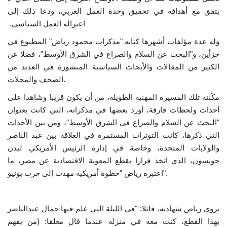
يتفق مع أهدافه في تحقيق وحدة العمل العربي، ودعا ذلك إلى
اعتزاله العمل السياسي. ‏
وله عدة مؤلفات أشهرها كتابه "مذكرات محمود رياض" المطبوع في
جزأين، و"البحث عن السلام والصراع في الشرق الأوسط"، فضلا عن
الكثير من المقالات والأبحاث السياسية المنشورة في العديد من
الصحف والمجلات.
مكّنته تلك المسيرة المهنية الطويلة، من أن يكون قريبا وشاهدا على
أحداث ولحظات فارقة، أورد بعضها في مذكراته، التي كانت بعنوان
"البحث عن السلام والصراع في الشرق الأوسط"، ومن بين الأحداث
التي ذكرها، كانت التوترات المستمرة في العلاقة بين عبد الناصر
والولايات المتحدة، وخاصة في إدارة الرئيس الأمريكي ليدن
جونسون، الذي اتخذ قرارا بقطع المعونة الاقتصادية عن مصر، ما
اعتبره رياض "خطوة أمريكية مهدت إلى حرب يونيو".
يروي رياض شهادته، قائلا: "في الليلة التي علم فيها جمال عبدالناصر
بهذا القطع، كنت معه في منزله عندما قال معلقا: (من يفهم