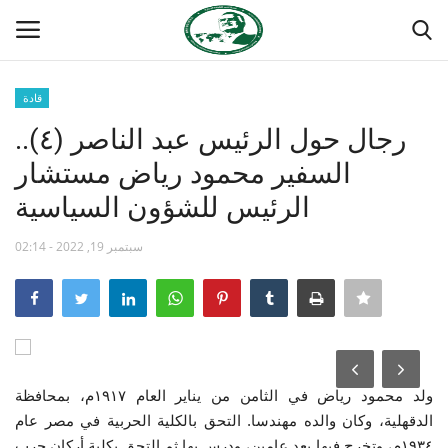
قادة
تسجيل
تسجيل الدخول
رجال حول الرئيس عبد الناصر (٤)..
السفير محمود رياض مستشار
الصفحة الرئيسية
الرئيس للشؤون السياسية
مدرسة الطليعة الوطنية
سبتمبر 19, 2022 - 02:14
منتدى ناصر الدولي
حركة ناصر الشبابية
مصر
ولد محمود رياض في الثامن من يناير العام ١٩١٧م، بمحافظة
الدقهلية، وكان والده مهندسا. التحق بالكلية الحربية في مصر عام
فريق العمل
١٩٣٤م، وتخرج فيها بعد عامين، ودرس بها ثم التحق بكلية أركان حرب