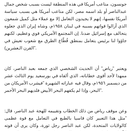
جونسون، متاعب أمريكا في هذه المنطقة ليست بسبب شخص جمال
عبدالناصر أو بلد اسمه مصر، لكن متاعب أمريكا هي بسبب سياسة
أمريكا نفسها، إنهم لا يجيدون التعامل إلا مع عملاء مثل كميل شمعون
الذي أزالوا قواتهم بسببه في لبنان ١٩٥٨م، وشاه إيران الذي جعلوه
يتحالف مع إسرائيل ضدنا. إن المجتمع الأمريكي قوي وعظيم، لكنهم
جاؤوا لنا برئيس يتعامل بمنطق قُطّاع الطرق مع شعوب تعيش في
القرن الـعشرين)".
ويعتبر "رياض" أن الحديث الشخصي الذي جمعه بعبد الناصر، كان
ممهدا لأحد أقوى خطاباته، الذي ألقاه في بورسعيد يوم الثالث عشر
من ديسمبر ١٩٥٦م، وقال فيه عباراته الشهيرة "فيشرب الأمريكان من
البحر، وإذا لم يكفهم البحر الأبيض فلديهم البحر الأحمر".
وعن موقف رياض من ذلك الخطاب وتقييمه للهجة عبد الناصر، قال:
"مثل هذا التعبير كان قاسيا بالطبع في التعامل مع قوة عظمى
كالولايات المتحدة، لكن عبد الناصر رجل ثورة، وكان يرى أن قوته