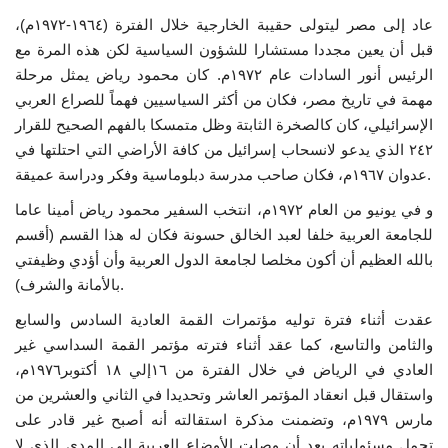
عاد إلى مصر ليتولى حقيبة الخارجية خلال الفترة (١٩٦٤-١٩٧٢م)،
الفيديوهات
قبل أن يعين مجددا مستشارا للشؤون السياسية لكن هذه المرة مع
الرئيس أنور السادات عام ١٩٧٢م. ‏كان محمود رياض يمثل مرحلة
الرعاة
مهمة في تاريخ مصر، فكان من أكثر السياسيين فهماً للصراع العربي
الإسرائيلي، كان كالصخرة الثابتة وظل متمسكا بالفهم الصحيح للقرار
الشركاء
٢٤٢ ‏الذي يدعو لانسحاب إسرائيل من كافة الأراضي التي احتلتها في
عدوان ١٩٦٧م، فكان صاحب مدرسة دبلوماسية وفكر ودراسة عميقة.
Gallery
و ‏في يونيو من العام ١٩٧٢م، انتخب السفير محمود رياض أمينا عاما
للجامعة العربية خلفا لعبد الخالق حسونة فكان له هذا القسم (أقسم
لغة
بالله العظيم أن أكون مخلصا لجامعة الدول العربية وأن أؤدي وظيفتي
بالأمانة والشرف).
English
Swahili
español
عقدت أثناء فترة توليه مؤتمرات القمة العادية السادس والسابع
French
Arabic
والثامن والتاسع، كما عقد أثناء فترته مؤتمر القمة السداسي غير
العادي في الرياض في خلال الفترة من ١٦إلي ١٨ أكتوبر١٩٧٦م،
واستقال قبل انعقاد المؤتمر العاشر وتحديدا في الثاني والعشرين من
مارس ١٩٧٩م‏، وتضمنت مذكرة استقالته أنه أصبح غير قادر على
تحمل مسئولياته بعد أن وصلت الأوضاع العربية إلى المدى الذي لا