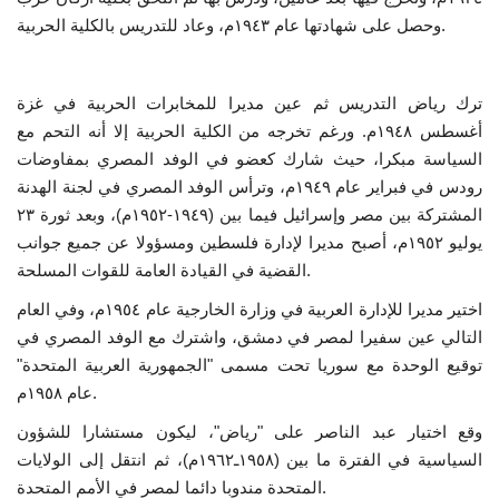
وحصل على شهادتها عام ١٩٤٣م، وعاد للتدريس بالكلية الحربية.
إرث جمال عبدالناصر
أخبار
ترك رياض التدريس ثم عين مديرا للمخابرات الحربية في غزة
أغسطس ١٩٤٨م. ورغم تخرجه من الكلية الحربية إلا أنه التحم مع
شروط وأحكام منحة ناصر للقيادة الدولية
السياسة مبكرا، حيث شارك كعضو في الوفد المصري بمفاوضات
رودس في فبراير عام ١٩٤٩م، وترأس الوفد المصري في لجنة الهدنة
منحة ناصر للقيادة الدولية
المشتركة بين مصر وإسرائيل فيما بين (١٩٤٩-١٩٥٢م)، وبعد ثورة ٢٣
يوليو ١٩٥٢م، أصبح مديرا لإدارة فلسطين ومسؤولا عن جميع جوانب
مرجعياتنا
القضية في القيادة العامة للقوات المسلحة.
اختير مديرا للإدارة العربية في وزارة الخارجية عام ١٩٥٤م، وفي العام
المواطن العالمي
التالي عين سفيرا لمصر في دمشق، واشترك مع الوفد المصري في
توقيع الوحدة مع سوريا تحت مسمى "الجمهورية العربية المتحدة"
الرواد
عام ١٩٥٨م.
وقع اختيار عبد الناصر على "رياض"، ليكون مستشارا للشؤون
فرص
السياسية في الفترة ما بين (١٩٥٨ـ١٩٦٢م)، ثم انتقل إلى الولايات
المتحدة مندوبا دائما لمصر في الأمم المتحدة.
وثائق