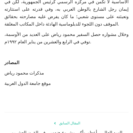
الأساسية لا تكمن في مركزه الرسمي كرئيس الجمهورية، لكن في
إيمان رجل الشارع بالوطن العربي به، وفي قدرته على استثارته
وتعبئته على مستوى شعبي؛ ما كان يفرض عليه مصارحته بحقائق
الموقف دون اللجوء للدبلوماسية الهادئة داخل المكاتب المغلقة.
وخلال مشواره حصل السفير محمود رياض على العديد من الأوسمة،
توفي في الرابع والعشرين من يناير العام ١٩٩٢م.
المصادر
مذكرات محمود رياض
موقع جامعة الدول العربية
المقال السابق
السد العالي.. أعظم وأكبر مشروع هندسي في القرن العشرين