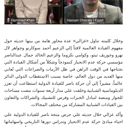
الفيديوهات
الرعاة
وخلال كلمته تناول «غزالي» عدة محاور هامة من بينها حديثه حول
الشركاء
مفهوم القيادة العالمية لافتاً إلي الزعيم أحمد سوكارنو وجواهر لال
نهرو وجوزيڤ تيتو، وكوامي نكروما والزعيم الخالد جمال عبدالناصر
Gallery
مؤسسي حركة عدم الانحياز كنموذجاً وشكلاً من أشكال القيادة التي
نحتاجها في الوقت الراهن في ظل الأزمات والصراعات التي تُعاني
لغة
منها العديد من دول العالم، خاصة بسبب الاستقطاب الدولي الدائر
español
Swahili
English
عالماً، مشيراً إلي أن حركة ناصر للقيادة الدولية استطاعت أن تعزز
الدبلوماسية الشبابية وخلقت علي مدار أربعة سنوات مضت مساحات
Arabic
French
للحوار ومنصة لتبادل الخبرات وفرص للتشبيك والشراكات والتعاون
بين القيادات الشبابية المشاركة من مختلف المجالات.
وأكد غزالي خلال حديثه علي حرص منحة ناصر للقيادة الدولية علي
احياء مبادئ حركة عدم الانحياز وتدراس دورها التاريخي واسهاماتها