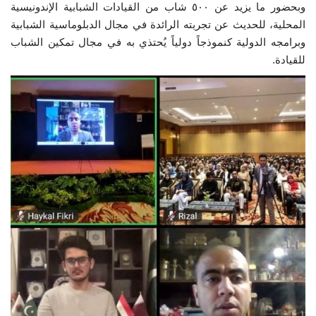
وبحضور ما يزيد عن ٥٠٠ شاب من القيادات الشبابية الإندونيسية
إرث جمال عبدالناصر
المحلية، للحديث عن تجربته الرائدة في مجال الدبلوماسية الشبابية
وبرامجه الدولية كنموذجاً دولياً يُحتذي به في مجال تمكين الشباب
للقيادة.
أخبار
شروط وأحكام منحة ناصر للقيادة الدولية
منحة ناصر للقيادة الدولية
مرجعياتنا
المواطن العالمي
الرواد
فرص
وثائق