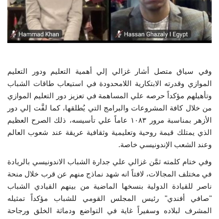
وفي سياق متصل أشار غزالي إلي أهمية التعليم ودور التعليم
الموازي وقدرته الابتكارية اللامحدودة في استيعاب طاقات الشباب
وتأهيلهم مؤكداً حرصه علي المساهمة في تعزيز دور التعليم الموازي
من خلال كافة المشروعات والبرامج التي يُطلقها، كما لفَّت إلي دور
الأزهر بمناسبة مرور ١٠٨٣ عاماً علي تأسيسه، ذلك الصرح العظيم
الذي يمتلك قيمة روحية وتعليمية وثقافية عريقة عند شعوب العالم
وعند الشعب الإندونيسي خاصة.
وفي ختام كلمته ثمَّن غزالي علي جدارة الشباب الاندونيسي بالريادة
في مختلف المجالات، لافتاً انه شهد نماذج منهم عن قرب خلال منحة
ناصر للقيادة الدولية بنسخها الماضية من بينهم القيادي الشباب
"صافي أفندي" رئيس المجلس القومي للشباب مؤكداً تمثيله
المشرف لبلاده وسفيراً غاية في التواضع ودماثة الخلق ورجاحة