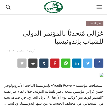
أخبار الأعضاء
تسجيل الدخول
تسجيل
غزالي مُتحدثاً بالمؤتمر الدولي
للشباب بإندونيسيا
الصفحة الرئيسية
أبريل 14, 2023 - 16:14
مدرسة الطليعة الوطنية
منتدى ناصر الدولي
حركة ناصر الشبابية
استضافت مؤسسة «Youth Power» بإندونيسيا الباحث الأنثروبولوجي
مصر
حسن غزالي مؤسس منحة ناصر للقيادة الدولية، خلال لقاء عبر تقنية
"الفيديو كونفرنس" وذلك يوم الأربعاء ٨ أبريل الجاري، في ضيافة نخبة
فريق العمل
من المتحدثين من مختلف الجنسيات من بينها إندونيسيا، وباكستان،