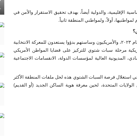
ماي
سية الإقليمية، والدولية أيضاً، بهدف تحقيق الاستقرار والأمن في
مواطنيها، أولاً، ولمواطني المنطقة ثانياً.
ض؟
لا أعتقد أنه سيعني الكثير الآن، لأننا اقتربنا من منتصف عام ٢٠٢٣، والأمريكيون وساستهم بدؤوا يستعدون للمعركة الانتخابية
مريكية مرحلة سبات شتوي للتركيز على قضايا المواطن الأمريكي
ادي، المديونية العالية لمؤسسات الدولة، الانقسامات الاجتماعية
ي استغلال فرصة السبات الشتوي هذه لحل ملفات المنطقة الأكثر
 الولايات المتحدة، لحين معرفة هوية الساكن الجديد (أو القديم)