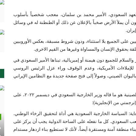
لعهد السعودي، الأمير محمد بن سلمان، معجب شخصياً بأسلوب
 أن يملأ الأرض صخباً بالإعلان عن ذلك أو الطنطنة له في وسائل
يران.
صينيين على الجميع بلا استثناء، ودون شروط مسبقة، بعكس الأوروبيين
قة بحقوق الإنسان والمساواة وغيرها من القيم الاخرى.
هار والسلام للجميع دون هيمنة أو إمبريالية، تبناها الأمير السعودي في
 للإملاءات الأمريكية، وعدم الوقوف وراء عزل الرئيس الروسي
 باليوان الصيني، وصولاً إلى فتح صفحة جديدة مع النظامين الإيراني
ولعل أبرز مثال على "التأسي" بمثال السياسة الخارجية الصينية هو ما قاله وزير الخارجية السعودي في ديسمبر ٢٠٢٢، على
رجمتي من الإنجليزية):
ية: السياسة الخارجية السعودية هي أداة لتحقيق الرخاء الوطني.
عب السعودي. كل ما نفعله على الساحة الدولية يجب أن يركز على
م
ناء منطقة آمنة ومستقرة أيضاً، لأنك لا تستطيع بناء ازدهار مستدام
م