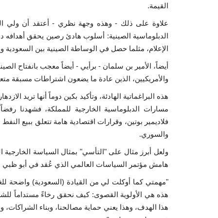
القيمة.
علاوة على ذلك - وهذه وجهة نظري - أعتقد أن ولي ا
الدبلوماسية الصينية: أسلوب هادئ رصين يحقق أهدافه دون
الإعلام، مثلما حصل في الوساطة الصينية بين السعودية وإ
أيضاً، الأمير بن سلمان - برأيي - أيضاً معجب بانفتاح ال
والأمريكيين، الذين عادة ما يضعون اشتراطات مسبقة متعل
هذه البراغماتية الهادئة، وتأكيد بكين دوماً أنها تريد الازد
مسارات الدبلوماسية الخارجية للمملكة، فشهدنا رفضاً
فلاديمير بوتين، وقرارات اقتصادية هامة تتعلق ببيع النفط
والسوري.
هامش مؤتمر السياسات العالمي الذي عُقد في أبو ظبي (ت
"مهمتي كما أوكلت لي من القيادة (السعودية) واضحة للغا
هذه هي الأولوية القصوى: كيف نحقق رخاءً مستداماً للش
هذا الهدف، وهذا يعني حماية مصالحنا، وبناء الشراكات، وب