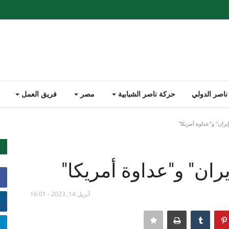
ناصر الدولي
حركة ناصر الشبابية
مصر
فريق العمل
يران" و"عداوة أمريكا"
ران" و"عداوة أمريكا"
أبريل 14, 2023 - 16:01