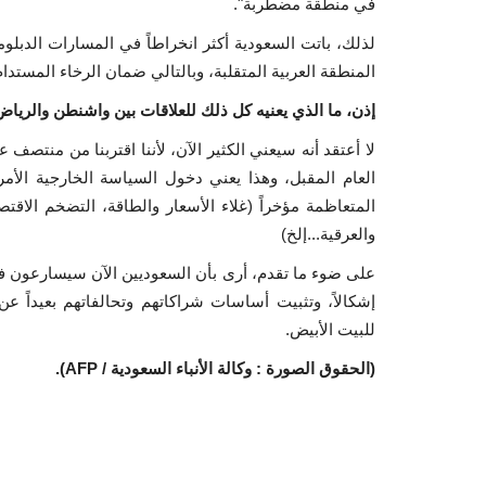
في منطقة مضطربة".
لذلك، باتت السعودية أكثر انخراطاً في المسارات الدبلوما
المنطقة العربية المتقلبة، وبالتالي ضمان الرخاء المستدام ل
إذن، ما الذي يعنيه كل ذلك للعلاقات بين واشنطن والريا
العام المقبل، وهذا يعني دخول السياسة الخارجية الأ
المتعاظمة مؤخراً (غلاء الأسعار والطاقة، التضخم الاقتص
والعرقية...إلخ)
على ضوء ما تقدم، أرى بأن السعوديين الآن سيسارعون ف
إشكالاً، وتثبيت أساسات شراكاتهم وتحالفاتهم بعيداً عن
للبيت الأبيض.
(الحقوق الصورة : وكالة الأنباء السعودية / AFP).