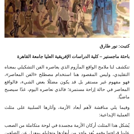
إرث جمال عبدالناصر
أخبار
شروط وأحكام منحة ناصر للقيادة الدولية
كتبت: نور طارق
منحة ناصر للقيادة الدولية
باحثة ماجستير – كلية الدراسات الإفريقية العليا جامعة القاهرة
تنكشف لنا ملامح الواقع المأزوم الذي يعاصره الفن التشكيلي بمعناه
مرجعياتنا
التقليدي، وليس المقصود هنا استخدام مصطلح «الفن المعاصر»،
فهو مفهوم غير مستقر بل قد يكون مضللًا بعض الشيء، فالواقع
المواطن العالمي
المعاصر في حالة إزاحة مستمرة؛ فالذي نعاصره اليوم، غدًا سيصبح
ماضيًّا.
الرواد
وفيما يلي مناقشة لأهم أبعاد الأزمة، وآثارها السلبية على مثلث
العملية الإبداعية:
فرص
يُشكل هذا المثلث أركان الأزمة مجسدة في لوحة متكاملة من الصعب
وثائق
علينا قراءتها وفهم بُعد واحد من أبعادها وتحليله بمعزل عن الضلعين