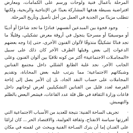
المرحلة بأعمال فنية ولوحات ورسم على الكمامات، ومعارض
افتراضية بسيطة هدفها المشاركة بعيدًا عن الإنتاجية والربحية، ولكنها
تتطلب مزيدًا من الجدية في العمل من أجل تأصيل وتأريخ المرحلة.
· وجود فجوة بين المبدعين أنفسهم: فنادرًا ما تجد شاعرًا أو أديبًا
أو موسيقيًا أو مسرحيًا يتجول في أروقة معرض تشكيلي، وقليلًا ما
تجد فنانًا تشكيليًّا متذوقًا لألوان الفنون الأخرى، حتى إذا وجه بعضهم
الدعوات إلى بعض وقبلها الطرف الآخر كان ذلك على سبيل
«المجامـلات الاجتماعية» أكثر من كونه تلاقيًا بين ألوان الفنون. وعلى
الجانب الآخر، نجد غلبة الطابع الشللي داخل مجتمع الفنانين
وشبكاتهم الاجتماعية؛ مما يترتب عليه بعض المحاباة، وتقديم
المجاملات على حساب النقد الجاد، بل إن الأمر يصل إلى إتاحة
الفرصة لعدد قليل من الفنانين التشكيليين لعرض لوحاتهم داخل
قاعات وزارة الثقافة في ظل قلة عدد القاعات، فيشعر البعض بالظلم
والتهميش.
· تجريف الساحة الفنية: نتيجة للعديد من الأسباب الاجتماعية التي
أفرزتها سياسة الانفتاح، وثقافة العولمة، والاقتصاد الحر ... كان لزامًا
على الفنـان إما أن يترك السـاحة الفنية ويبحث عن لقمته في مكان