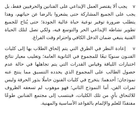
v يجب ألا يقتصر العمل الإبداعي على الفنانين والحرفيين فقط، بل
يجب على الجميع المشاركة حتى يشعروا بالرضا عن حياتهم، وهذا
يتطلب ضرورة توفير نوعية حياة عالية الجودة؛ حتى يُتاح للجميع
تطوير نشاطه الإبداعي الحر والتوسع فيه، ولكي نصل لتلك الحياة
الفنية ينبغي ضمان الدخل الكافي واحترام وقت الفراغ.
v إعادة النظر في الطرق التي يتم إلحاق الطلاب بها إلى كليات
الفنـون سنويًا تبعًا للمجموع في الثانوية العامة؛ وتغليب معيار نتائج
اختبارات اللياقة وقياس القدرات التي يتم تجاهلها في حالة عدم
حصول الطالب على المجموع الذي يحدده التنسيق مما ينتج عنه
نموذجان؛ أحدهما: يتخرج في كليات الفنون حاملًا بذور الحرفة وليس
ثمرات الفن، أما النموذج الثاني؛ فهو موهوب لم تسعفه الظروف
للالتحاق بأيٍ من تلك الكليات، فينتسب إلى مجتمع الفنانين طوعًا
مفتقدًا للعلم والإلمام بالقواعد الأساسية والمهنية.