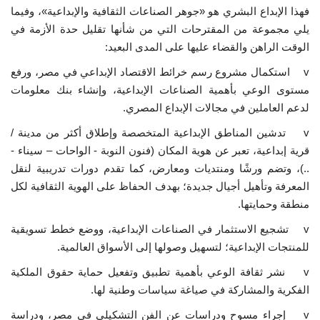
فهذا الإبداع البشري هو «جوهر الصناعات الثقافية والإبداعية»، وفيما
يلي مجموعة من المقترحات التي من شأنها تقليل حدة الأزمة في
الوقت الراهن والقضاء عليها على المدى البعيد:
v استكمال مشروع رسم خرائط الاقتصاد الإبداعي في مصر، ورفع
مستوى الوعي بأهمية الصناعات الإبداعية، وإنشاء بنك معلومات
لدعم العاملين في مجالات الإبداع المصري.
v تدشين المناطق الإبداعية المتخصصة وإطلاق أكثر من مدينة /
قرية إبداعية، تعبر عن هوية المكان (فنون النوبة - الواحات – سيناء -
..)، وتضم ورشًا ومنتديات ومعارض، كما تقدم دورات تدريبية لنقل
المعرفة وتأهيل أجيال جديدة؛ بهدف الحفاظ على الهوية الثقافية لكل
منطقة وحمايتها.
v تشجيع الاستثمار في الصناعات الإبداعية، ووضع خطط تسويقية
للمنتجات الإبداعية؛ لتسهيل وصولها إلى الأسواق العالمية.
v نشر ثقافة الوعي بأهمية تطبيق وتفعيل حماية حقوق الملكية
الفكرية والمشاركة في صياغة سياسات وطنية لها.
v إجراء مسوح ودراسات عن الفن التشكيلي في مصر، ودراسة