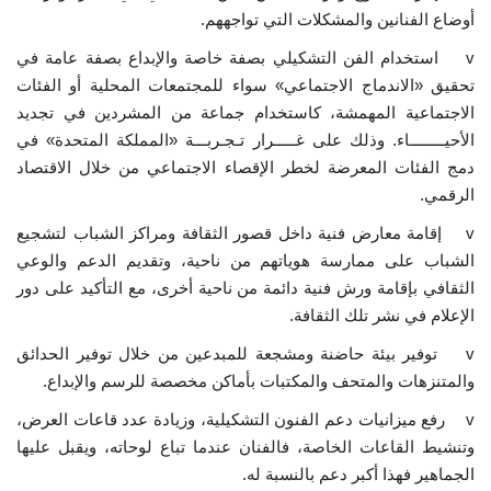
أوضاع الفنانين والمشكلات التي تواجههم.
v استخدام الفن التشكيلي بصفة خاصة والإبداع بصفة عامة في
تحقيق «الاندماج الاجتماعي» سواء للمجتمعات المحلية أو الفئات
الاجتماعية المهمشة، كاستخدام جماعة من المشردين في تجديد
الأحيــــــــاء. وذلك على غـــــرار تـجـربـــة «المملكة المتحدة» في
دمج الفئات المعرضة لخطر الإقصاء الاجتماعي من خلال الاقتصاد
الرقمي.
v إقامة معارض فنية داخل قصور الثقافة ومراكز الشباب لتشجيع
الشباب على ممارسة هوياتهم من ناحية، وتقديم الدعم والوعي
الثقافي بإقامة ورش فنية دائمة من ناحية أخرى، مع التأكيد على دور
الإعلام في نشر تلك الثقافة.
v توفير بيئة حاضنة ومشجعة للمبدعين من خلال توفير الحدائق
والمتنزهات والمتحف والمكتبات بأماكن مخصصة للرسم والإبداع.
v رفع ميزانيات دعم الفنون التشكيلية، وزيادة عدد قاعات العرض،
وتنشيط القاعات الخاصة، فالفنان عندما تباع لوحاته، ويقبل عليها
الجماهير فهذا أكبر دعم بالنسبة له.