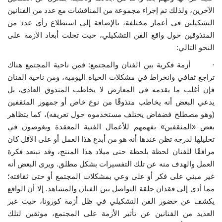
الآخرين، ولذلك تم إجراء مجموعة من المناقشات مع عدد من الفنانين
الفيديوهات
التشكيلين في أعمار مختلفة، بالإضافة إلى استطلاع رأي عدد من
المتذوقين حول واقع الفن التشكيلي، حيث تجلت أبعاد الأزمة على
الرعاة
النحو التالي:
· أزمة فكرية بين الفنان والمجتمع: فمن ناحية المجتمع هناك
الشركاء
تراجع ثقافي وانخراط في مشكلات الحياة اليومية، ومن ناحية الفنان
فإن أغلب ما يقدمه في المعارض لا يخاطب المتذوق العادي، بل
Gallery
يدعي البعض أنه يخاطب متذوقًا من نوع خاص أو جمهور المثقفين
(وهو مصطلح فضفاض يختلف مستخدموه حول تعريفه)، كما يتظاهر
لغة
بعض «المثقفين» بفهمهم للأعمال الفنية المعقدة ويغوصون في
تحليلها لدرجة تظن عندها أنه هو من أبدع هذا العمل أو على الأقل كان
español
Swahili
English
مرافقًا للفنان لحظة بلحظة حتى ميلاد هذا المنتج، وقد تبتعد فكرة
Arabic
French
العمل والهدف منه عن تلك التفسيرات بشكل مطلق. ويرى البعض أنه
غير مبني على فكر أو على وعي بمشكلات المجتمع أو حتى ثقافته؛
مما أدى إلى فقدان حلقة التواصل بين الفنان والمشاهد. إلا أن الواقع
يكشف عن حضور الفن التشكيلي في ظل أزمة كورونا، حيث عبر
العديد من الفنانين عن تأثير الأزمة على المجتمع، موثقين لتلك