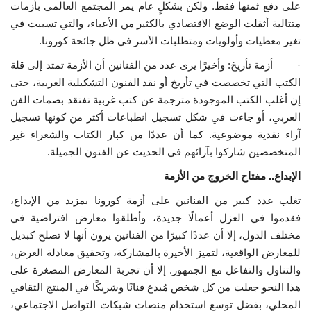
على دفع ثمنها فقط. ولكن بشكلٍ عام يمر المجتمع العالمي بأزمات
متتالية أثقلت الوضع الاقتصادي بالكثير من الأعباء، والتي تسببت في
تغير معطيات وأولويات ومتطلبات الأسر في ظل جائحة كورونا.
· أزمة تأريخ: وأخيرًا يرى عدد من الفنانين أن الأزمة تمتد إلى قلة
الكتب التي تخصصت في تأريخ أو نقد الفنون التشكيلية العربية، حتى
إن أغلب الكتب الموجودة مترجمة عن كتب غربية تفتقد بصمات الفن
العربي، أو جاءت في شكل تسجيل انطباعات أكثر من كونها تسجيل
آراء نقدية موضوعية. كما أن عددًا من كبار الكتاب والشعراء غير
المتخصصين شاركوا بآرائهم في الحديث عن الفنون الجميلة.
الإبداع.. مفتاح الخروج من الأزمة
تغلب عدد كبير من الفنانين على أزمة كورونا بمزيد من الإبداع،
فقدموا في العزل أعمالًا جديدة، وأطلقوا معارض افتراضية في
مختلف الدول، إلا أن عددًا كبيرًا من الفنانين يرون أنها لا تصلح كبديل
للمعارض الواقعية، لتميز الأخيرة بالمشاركة، وتحقيق معادلة العرض،
والتناول والتفاعل مع الجمهور. إلا أن تجربة المعارض المصغرة على
هذا النحو جعلت من كل شخص مُبدع فنانًا وشريكًا في المنتج الثقافي
المحلي، بفضل توسع استخدام منصات شبكات التواصل الاجتماعي،