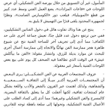
المأمول، غير أن التسويق من خلال بورصة الفن التشكيلي، أي عرض
اللوحات في «قاعات المزادات»، يضع العمل الفني وسط عدد كبير
من قطع «الموبيليا»، فيلعب دور «الكومبارس الصامت»، ونظرًا
لجمهوره المحدود يلقى قدرًا من التهميش لا يليق به.
- ينتج عن هذا وذاك تفاوت هائل في دخول الفنانين التشكيليين،
ففي حين ترتفع دخول عدد قليل جدًا، تعيش جماعة أخرى على حد
الكفاف؛ مما أدى إلى تجريف آخر للساحة الفنية نتج عن شيوع
ظاهرة هجر ممارسة الفن نهائيًّا والاتجاه إلى ممارسة أعمال أخرى
للبحث عن موارد بديلة للرزق، وانتشار مقولة: «الفن ما بيأكلش
عيش» في الوقت الذي تطالعنا فيه الصحف كل يوم على بيع بعض
اللوحات الفنية بأسعار غير معقولة.
· عزوف المجتمعات العربية عن الفن التشـكـيـــلي: يـرى البـعـض
أن المجتمعـــات العـربية أكثــر ميــلًا إلى الثقافــة الســــمـعـيـــة
والشفاهية، ولذلك اهتمت عبر القرون بالشعر والأدب واللغة بشكل
عام كمنتجات ثقافية، لكنها أغفلت كل ما يتعلق بالثقافة البصرية،
كالمسرح والفن التشكيلي وغيرهما؛ مما أدى إلى كساد الطلب على
الأعمال الفنية التشكيلية، وتحولها إلى سلعة باهظة توجه للقادرين