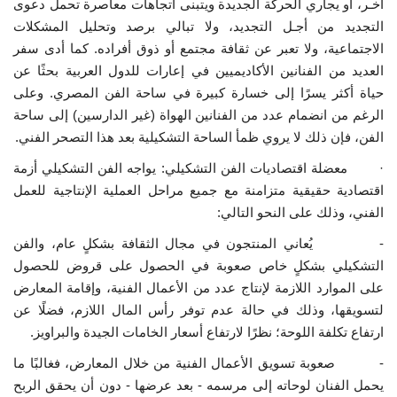
آخـر، أو يجاري الحركة الجديدة ويتبنى اتجاهات معاصرة تحمل دعوى
التجديد من أجـل التجديد، ولا تبالي برصد وتحليل المشكلات
الاجتماعية، ولا تعبر عن ثقافة مجتمع أو ذوق أفراده. كما أدى سفر
العديد من الفنانين الأكاديميين في إعارات للدول العربية بحثًا عن
حياة أكثر يسرًا إلى خسارة كبيرة في ساحة الفن المصري. وعلى
الرغم من انضمام عدد من الفنانين الهواة (غير الدارسين) إلى ساحة
الفن، فإن ذلك لا يروي ظمأ الساحة التشكيلية بعد هذا التصحر الفني.
· معضلة اقتصاديات الفن التشكيلي: يواجه الفن التشكيلي أزمة
اقتصادية حقيقية متزامنة مع جميع مراحل العملية الإنتاجية للعمل
الفني، وذلك على النحو التالي:
- يُعاني المنتجون في مجال الثقافة بشكلٍ عام، والفن
التشكيلي بشكلٍ خاص صعوبة في الحصول على قروض للحصول
على الموارد اللازمة لإنتاج عدد من الأعمال الفنية، وإقامة المعارض
لتسويقها، وذلك في حالة عدم توفر رأس المال اللازم، فضلًا عن
ارتفاع تكلفة اللوحة؛ نظرًا لارتفاع أسعار الخامات الجيدة والبراويز.
- صعوبة تسويق الأعمال الفنية من خلال المعارض، فغالبًا ما
يحمل الفنان لوحاته إلى مرسمه - بعد عرضها - دون أن يحقق الربح