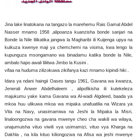
Nyaraka
Nafasi
Jina lake linatokana na tangazo la marehemu Rais Gamal Abdel
Nasser mnamo 1958 ,alipoanza kuanzisha bonde sanjari na
Washiriki
Bonde la Nile lilikatika jangwa la Magharibi ili Kuijenga upya na
kuikuza kwenye maji ya chemchemi na visima, kwa lengo la
Video
kupunguza msongamano wa binadamu katika bonde la Nile,
ambalo hapo awali liliitwa Jimbo la Kusini .
Maonyesho
vifaa na huduma zilizokuwa zikifanya kazi mnamo kipindi hiki .
Idara ya ndani haingii Oases tangu 1961, Gavana wa kwanza,
Wadhamini
Jenerali Anwer Abdelhaleem , alipofikisha ili kutekeleza
majukumu yake kama Gavana wa Al-wadi Algdeed, baada ya
Language
mkoa huu ulikuwa mkoa wa mipaka unafuatilia na Wizara ya
English
Swahili
español
Vita na Navy, unasimamiwa na Jeshi la Mipaka la Misri,
linaloongozwa na gavana mwenye cheo cha wakili wa wilaya,
French
Arabic
unajumuisha vituo viwili vya usimamizi, vituo vya Kharga na
Dakhla , na kila kituo kiliongozwa na Afisa wa jeshi mwenye