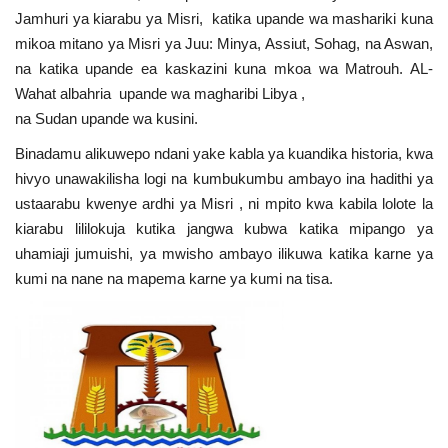
Jamhuri ya kiarabu ya Misri, katika upande wa mashariki kuna
Urithi wa Nasser
mikoa mitano ya Misri ya Juu: Minya, Assiut, Sohag, na Aswan,
na katika upande ea kaskazini kuna mkoa wa Matrouh. AL-
Habari
Wahat albahria upande wa magharibi Libya ,
na Sudan upande wa kusini.
Harakati ya Nasser kwa Vijana
Binadamu alikuwepo ndani yake kabla ya kuandika historia, kwa
hivyo unawakilisha logi na kumbukumbu ambayo ina hadithi ya
Kanuni na Masharti ya Udhamini wa
ustaarabu kwenye ardhi ya Misri , ni mpito kwa kabila lolote la
Nasser
kiarabu lililokuja kutika jangwa kubwa katika mipango ya
uhamiaji jumuishi, ya mwisho ambayo ilikuwa katika karne ya
Udhamini wa Nasser
kumi na nane na mapema karne ya kumi na tisa.
Nyaraka na Marejeleo
Waanzilishi
Raia wa ulimwengu mzima