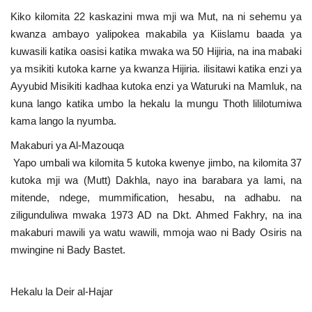
Kiko kilomita 22 kaskazini mwa mji wa Mut, na ni sehemu ya
kwanza ambayo yalipokea makabila ya Kiislamu baada ya
kuwasili katika oasisi katika mwaka wa 50 Hijiria, na ina mabaki
ya msikiti kutoka karne ya kwanza Hijiria. ilisitawi katika enzi ya
Ayyubid Misikiti kadhaa kutoka enzi ya Waturuki na Mamluk, na
kuna lango katika umbo la hekalu la mungu Thoth lililotumiwa
kama lango la nyumba.
Makaburi ya Al-Mazouqa
Yapo umbali wa kilomita 5 kutoka kwenye jimbo, na kilomita 37
kutoka mji wa (Mutt) Dakhla, nayo ina barabara ya lami, na
mitende, ndege, mummification, hesabu, na adhabu. na
ziligunduliwa mwaka 1973 AD na Dkt. Ahmed Fakhry, na ina
makaburi mawili ya watu wawili, mmoja wao ni Bady Osiris na
mwingine ni Bady Bastet.
Hekalu la Deir al-Hajar