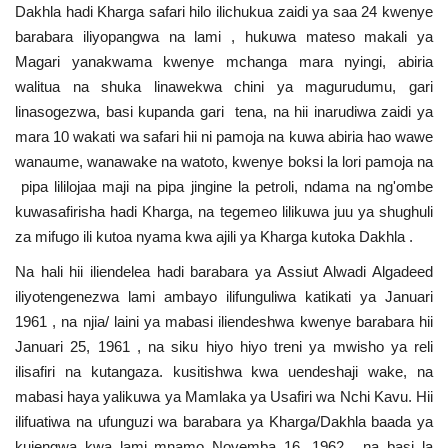
Dakhla hadi Kharga safari hilo ilichukua zaidi ya saa 24 kwenye
barabara iliyopangwa na lami , hukuwa mateso makali ya
Magari yanakwama kwenye mchanga mara nyingi, abiria
walitua na shuka linawekwa chini ya magurudumu, gari
linasogezwa, basi kupanda gari tena, na hii inarudiwa zaidi ya
mara 10 wakati wa safari hii ni pamoja na kuwa abiria hao wawe
wanaume, wanawake na watoto, kwenye boksi la lori pamoja na
pipa lililojaa maji na pipa jingine la petroli, ndama na ng'ombe
kuwasafirisha hadi Kharga, na tegemeo lilikuwa juu ya shughuli
za mifugo ili kutoa nyama kwa ajili ya Kharga kutoka Dakhla .
Na hali hii iliendelea hadi barabara ya Assiut Alwadi Algadeed
iliyotengenezwa lami ambayo ilifunguliwa katikati ya Januari
1961 , na njia/ laini ya mabasi iliendeshwa kwenye barabara hii
Januari 25, 1961 , na siku hiyo hiyo treni ya mwisho ya reli
ilisafiri na kutangaza. kusitishwa kwa uendeshaji wake, na
mabasi haya yalikuwa ya Mamlaka ya Usafiri wa Nchi Kavu. Hii
ilifuatiwa na ufunguzi wa barabara ya Kharga/Dakhla baada ya
kujengwa kwa lami mnamo Novemba 16, 1962, na basi la