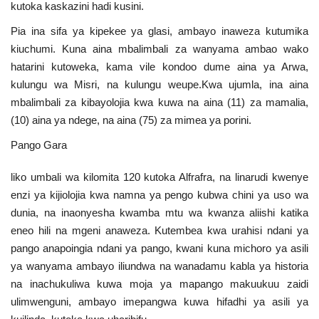
kutoka kaskazini hadi kusini.
Pia ina sifa ya kipekee ya glasi, ambayo inaweza kutumika
kiuchumi. Kuna aina mbalimbali za wanyama ambao wako
hatarini kutoweka, kama vile kondoo dume aina ya Arwa,
kulungu wa Misri, na kulungu weupe.Kwa ujumla, ina aina
mbalimbali za kibayolojia kwa kuwa na aina (11) za mamalia,
(10) aina ya ndege, na aina (75) za mimea ya porini.
Pango Gara
liko umbali wa kilomita 120 kutoka Alfrafra, na linarudi kwenye
enzi ya kijiolojia kwa namna ya pengo kubwa chini ya uso wa
dunia, na inaonyesha kwamba mtu wa kwanza aliishi katika
eneo hili na mgeni anaweza. Kutembea kwa urahisi ndani ya
pango anapoingia ndani ya pango, kwani kuna michoro ya asili
ya wanyama ambayo iliundwa na wanadamu kabla ya historia
na inachukuliwa kuwa moja ya mapango makuukuu zaidi
ulimwenguni, ambayo imepangwa kuwa hifadhi ya asili ya