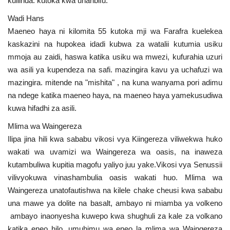
kuilinda. kutoka kwa uharibifu.
Wadi Hans
Maeneo haya ni kilomita 55 kutoka mji wa Farafra kuelekea
kaskazini na hupokea idadi kubwa za watalii kutumia usiku
mmoja au zaidi, haswa katika usiku wa mwezi, kufurahia uzuri
wa asili ya kupendeza na safi. mazingira kavu ya uchafuzi wa
mazingira. mitende na "mishita" , na kuna wanyama pori adimu
na ndege katika maeneo haya, na maeneo haya yamekusudiwa
kuwa hifadhi za asili.
Mlima wa Waingereza
Ilipa jina hili kwa sababu vikosi vya Kiingereza viliwekwa huko
wakati wa uvamizi wa Waingereza wa oasis, na inaweza
kutambuliwa kupitia magofu yaliyo juu yake.Vikosi vya Senussii
vilivyokuwa vinashambulia oasis wakati huo. Mlima wa
Waingereza unatofautishwa na kilele chake cheusi kwa sababu
una mawe ya dolite na basalt, ambayo ni miamba ya volkeno
ambayo inaonyesha kuwepo kwa shughuli za kale za volkano
katika eneo hilo. umuhimu wa eneo la mlima wa Waingereza