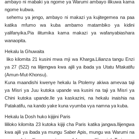
ambayo ni mabaki ya ngome ya Warumi ambayo ilikuwa kama
ngome kubwa.
sehemu ya jengo, ambayo ni makazi ya kujitegemea na paa
katika mfumo wa kuba ambamo matambiko ya kidini
yalifanyika.Pia ilitumika kama makazi ya wafanyabiashara
wanaopita.
Hekalu la Ghuwaita
liko kilomita 21 kusini mwa mji wa Kharga.Lilianza tangu Enzi
ya 27 (522) na lilijengwa kwa ajili ya ibada ya Utatu Mtakatifu
(Amun-Mut-Khonsu).
Kuna maandishi kwenye hekalu la Ptolemy akiwa amevaa taji
ya Misri ya Juu kutoka upande wa kusini na taji ya Misri ya
Chini kutoka upande.Ile ya kaskazini, na hekalu inaishia na
Patakatifu, na kando yake kuna vyumba vya namna ya kuba.
Hekalu la Dosh huko kijijini Paris
lililoko kilomita 23 kutoka kijiji cha Paris katika jangwa.Ilijengwa
kwa ajili ya ibada ya mungu Saber Apis, mungu wa Warumi na