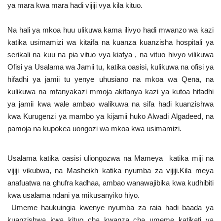
ya mara kwa mara hadi vijiji vya kila kituo.
Na hali ya mkoa huu ulikuwa kama ilivyo hadi mwanzo wa kazi
katika usimamizi wa kitaifa na kuanza kuanzisha hospitali ya
serikali na kuu na pia vituo vya kiafya , na vituo hivyo vilikuwa
Ofisi ya Usalama wa Jamii tu, katika oasisi, kulikuwa na ofisi ya
hifadhi ya jamii tu yenye uhusiano na mkoa wa Qena, na
kulikuwa na mfanyakazi mmoja akifanya kazi ya kutoa hifadhi
ya jamii kwa wale ambao walikuwa na sifa hadi kuanzishwa
kwa Kurugenzi ya mambo ya kijamii huko Alwadi Algadeed, na
pamoja na kupokea uongozi wa mkoa kwa usimamizi.
Usalama katika oasisi uliongozwa na Mameya katika miji na
vijiji vikubwa, na Masheikh katika nyumba za vijiji.Kila meya
anafuatwa na ghufra kadhaa, ambao wanawajibika kwa kudhibiti
kwa usalama ndani ya mikusanyiko hiyo.
Umeme haukuingia kwenye nyumba za raia hadi baada ya
kuanzishwa kwa kituo cha kwanza cha umeme katikati ya