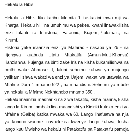
Hekalu la Hibis
Hekalu la Hibis liko karibu kilomita 1 kaskazini mwa mji wa
Kharga. Hekalu hili lina umuhimu wa pekee, kwani linawakilisha
enzi tofauti za kihistoria, Faraonic, Kiajemi,Ptolemaic, na
Kirumi.
Historia yake inaanzia enzi ya Mafarao - nasaba ya 26 - na
ilijengwa kuabudu Utatu Mtakatifu (Amun-Mutt-Khonsu)
ilianzishwa kujenga na binti zake Iris na kisha kukamilishwa na
mrithi wake Ahmose II, lakini sehemu kubwa ya majengo
yalikamilishwa wakati wa enzi ya Uajemi wakati wa utawala wa
Mfalme Dara 1 mnamo 522 , na maandishi. Sehemu ya mbele
ya hekalu la Mfalme Nekhtanebo mnamo 350 .
Hekalu linaanzia mashariki na ziwa takatifu, kisha marina, kisha
lango la Kirumi, ambalo lina maandishi ya Kigiriki kutoka enzi ya
Mfalme (Galba) katika mwaka wa 69, Lango linafuatwa na njia
ya kondoo waume inayoelekea kwenye lango kubwa, kisha
lango kuu.Mwisho wa hekalu ni Patakatifu pa Patakatifu pamoja