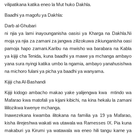
vilipatikana katika eneo la Mut huko Dakhla.
Baadhi ya magofu ya Dakhla:
Darb al-Ghubari
ni njia ya lami inayounganisha oasisi ya Kharga na Dakhla.Ni
moja ya njia za zamani za jangwa zilizokuwa zikiunganisha oasi
pamoja hapo zamani.Karibu na mwisho wa barabara na Kabla
ya kijiji cha Tenida, kuna baadhi ya mawe ya mchanga ambayo
yana sura nyingi katika umbo la ngamia, ambayo yanahusishwa
na michoro fulani ya picha ya baadhi ya wanyama.
Kijiji cha Al-Bashandi
Kijiji kidogo ambacho makao yake yalijengwa kwa mtindo wa
Mafarao kwa matofali ya kijani kibichi, na kina hekalu la zamani
lililozikwa kwenye mchanga.
Inawezekana kwamba ilitokana na familia ya 19 ya Mafarao,
kisha ilirejeshwa wakati wa utawala wa Ramesses IX. Pia kuna
makaburi ya Kirumi ya watawala wa eneo hili tangu karne ya