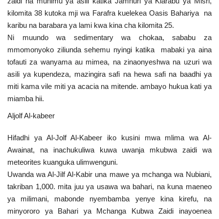
zaidi na muhimu ya asili katika Jamhuri ya Kiarabu ya Misri,
kilomita 38 kutoka mji wa Farafra kuelekea Oasis Bahariya na
karibu na barabara ya lami kwa kina cha kilomita 25.
Ni muundo wa sedimentary wa chokaa, sababu za
mmomonyoko ziliunda sehemu nyingi katika mabaki ya aina
tofauti za wanyama au mimea, na zinaonyeshwa na uzuri wa
asili ya kupendeza, mazingira safi na hewa safi na baadhi ya
miti kama vile miti ya acacia na mitende. ambayo hukua kati ya
miamba hii.
Aljolf Al-kabeer
Hifadhi ya Al-Jolf Al-Kabeer iko kusini mwa mlima wa Al-
Awainat, na inachukuliwa kuwa uwanja mkubwa zaidi wa
meteorites kuanguka ulimwenguni.
Uwanda wa Al-Jilf Al-Kabir una mawe ya mchanga wa Nubiani,
takriban 1,000. mita juu ya usawa wa bahari, na kuna maeneo
ya milimani, mabonde nyembamba yenye kina kirefu, na
minyororo ya Bahari ya Mchanga Kubwa Zaidi inayoenea