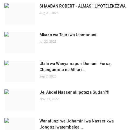
SHAABAN ROBERT - ALMASI ILIYOTELEKEZWA
Aug 21, 2025
Mkazo wa Tajiri wa Utamaduni
Jul 22, 2023
Utalii wa Wanyamapori Duniani: Fursa,
Changamoto na Athari...
Sep 7, 2025
Je, Abdel Nasser aliipoteza Sudan?!!
Nov 23, 2022
Wanafunzi wa Udhamini wa Nasser kwa
Uongozi watembelea...