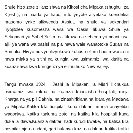
Shule hizo zote zilianzishwa na Kikosi cha Mipaka (shughuli za
Kijeshi), na baada ya hapo, mtu yeyote aliyetaka kuendelea
masomo yake alikwenda Assiut, na shule ya sekondari
iliyojitolea kusomesha wana wa Oasis ilikuwa Shule ya
Sekondari ya Sahel Selim, na ilikuwa na sehemu ya ndani kwa
ajili ya wana wa oasisi na pia hawa wale wanaotoka Sudan na
Somalia. Hivyo ndivyo ilivyokuwa kuhusu elimu hadi mwanzoni
mwa miaka ya sitini na kuingia kwa usimamizi wa kitaifa na
kuanzishwa kwa kurugenzi ya elimu huko New Valley.
Tangu mwaka 1924 , Jeshi la Mipakani la Misri lilichukua
usimamizi wa mkoa na kuanza kuanzisha hospitali, moja
Kharga na ya pili Dakhla, na zinashirikiana na Idara ya Madawa
ya Mipaka.Katika kila hospitali kuna daktari mmoja anayetibu
wagonjwa. katika taaluma zote, na katika kila hospitali kuna
duka la dawa.Kuanzia daktari hadi kurudi kwake, na katika kila
hospitali nje na ndani, gari hufanya kazi na daktari katika trafiki