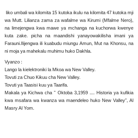
liko umbali wa kilomita 15 kutoka ikulu na kilomita 47 kutoka mji
wa Mutt. Lilianza zama za wafalme wa Kirumi (Mfalme Nero),
na limejengwa kwa mawe ya mchanga na kuchorwa kwenye
kuta zake. picha na maandishi yanayowakilisha imani ya
Farauni.Ilijengwa ili kuabudu miungu Amun, Mut na Khonsu, na
ni moja ya mahekalu muhimu huko Dakhla.
Vyanzo :
Lango la kielektroniki la Mkoa wa New Valley.
Tovuti za Chuo Kikuu cha New Valley.
Tovuti ya Taasisi kuu ya Taarifa.
Makala ya Kichwa cha " Oktoba 3,1959 .... Historia ya kufikia
kwa msafara wa kwanza wa maendeleo huko New Valley", Al
Masry Al Yom.