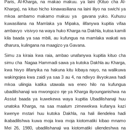
Paris, Al-Kharga, na makao makuu. ya laini (Kituo cha Al-
Kharga), na kituo hicho kinawasiliana na laini iliyo na swichi ya
mkoa ambamo makamo makuu ya gavana yuko. Kuhusu
kuwasiliana na Mamlaka ya Mipaka, ilifanywa kupitia vifaa
ambavyo visivyo na waya huko Kharga na Dakhla, kutoa kamili
kila baada ya saa mbili, au kufungua na mamlaka wakati wa
dharura, kulingana na maagizo ya Gavana.
Simu za kiraia kwa raia, ambao unafanywa kupitia kituo cha
simu cha Nagaa Hammadi sawa ya kutoka Dakhla au Kharga,
kwa hivyo ilifanyika na hakuna kitu kibaya nayo, na walikuwa
wakingojea kwa zaidi ya saa 3 au 4, na ndivyo ilivyokuwa hadi
mkoa uliingia katika utawala wa eneo hilo na kufungua
ubadilishanaji wa mwongozo nje ya Kharga iliyounganishwa na
Assiut baada ya kuwekewa waya kupitia Ubadilishanaji huu
unatoka Kharga, na saa maalum zimewekwa kufanya kazi
kwenye mstari huu kutoka Dakhla, na hali iliendelea hadi
ikabadilishwa kuwa moja kwa moja kiotomatiki kibao mnamo
Mei 26, 1980, ubadilishanaji wa kiotomatiki uliendeshwa na