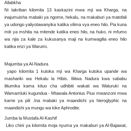
Allabkha
Ni takriban kilomita 13 kaskazini mwa mji wa Kharga, na
inajumuisha mabaki ya ngome, hekalu, na makaburi ya matofali
ya udongo yaliyotawanyika katika vilima vya eneo hilo. Pia kuna
miti ya mshita na mitende katika eneo hilo, na huko. ni mfumo
wa njia za kale za kukusanya maji na kumwagilia eneo hilo
katika enzi ya Warumi.
Majumba ya Al-Nadura
yapo kilomita 1 kutoka mji wa Kharga kutoka upande wa
mashariki wa Hekalu la Hibis. Iliitwa Nadura kwa sababu
ilitumika kama kituo cha udhibiti wakati wa Waturuki na
Wamamluki kugundua - Mtawala Antonius Pius mwanzoni mwa
karne ya pili .Ina mabaki ya maandishi ya hieroglyphic na
maandishi ya mungu wa kike Aphrodite.
Jumba la Mustafa Al-Kashif
Liko chini ya kilomita moja nyuma ya makaburi ya Al-Bajawat,