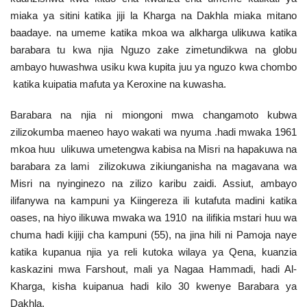
miaka ya sitini katika jiji la Kharga na Dakhla miaka mitano
baadaye. na umeme katika mkoa wa alkharga ulikuwa katika
barabara tu kwa njia Nguzo zake zimetundikwa na globu
ambayo huwashwa usiku kwa kupita juu ya nguzo kwa chombo
katika kuipatia mafuta ya Keroxine na kuwasha.
Barabara na njia ni miongoni mwa changamoto kubwa
zilizokumba maeneo hayo wakati wa nyuma .hadi mwaka 1961
mkoa huu ulikuwa umetengwa kabisa na Misri na hapakuwa na
barabara za lami zilizokuwa zikiunganisha na magavana wa
Misri na nyinginezo na zilizo karibu zaidi. Assiut, ambayo
ilifanywa na kampuni ya Kiingereza ili kutafuta madini katika
oases, na hiyo ilikuwa mwaka wa 1910 na ilifikia mstari huu wa
chuma hadi kijiji cha kampuni (55), na jina hili ni Pamoja naye
katika kupanua njia ya reli kutoka wilaya ya Qena, kuanzia
kaskazini mwa Farshout, mali ya Nagaa Hammadi, hadi Al-
Kharga, kisha kuipanua hadi kilo 30 kwenye Barabara ya
Dakhla.