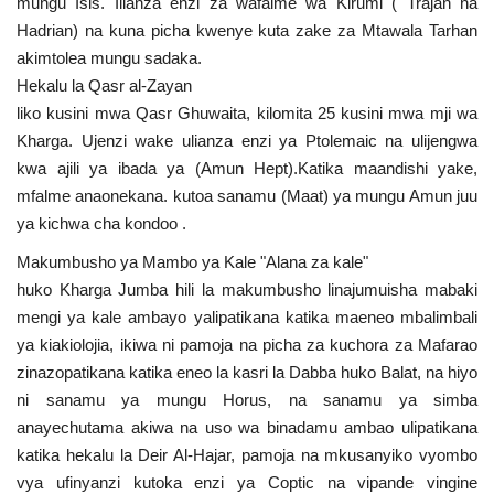
mungu Isis. Ilianza enzi za wafalme wa Kirumi ( Trajan na
Hadrian) na kuna picha kwenye kuta zake za Mtawala Tarhan
akimtolea mungu sadaka.
Hekalu la Qasr al-Zayan
liko kusini mwa Qasr Ghuwaita, kilomita 25 kusini mwa mji wa
Kharga. Ujenzi wake ulianza enzi ya Ptolemaic na ulijengwa
kwa ajili ya ibada ya (Amun Hept).Katika maandishi yake,
mfalme anaonekana. kutoa sanamu (Maat) ya mungu Amun juu
ya kichwa cha kondoo .
Makumbusho ya Mambo ya Kale "Alana za kale"
huko Kharga Jumba hili la makumbusho linajumuisha mabaki
mengi ya kale ambayo yalipatikana katika maeneo mbalimbali
ya kiakiolojia, ikiwa ni pamoja na picha za kuchora za Mafarao
zinazopatikana katika eneo la kasri la Dabba huko Balat, na hiyo
ni sanamu ya mungu Horus, na sanamu ya simba
anayechutama akiwa na uso wa binadamu ambao ulipatikana
katika hekalu la Deir Al-Hajar, pamoja na mkusanyiko vyombo
vya ufinyanzi kutoka enzi ya Coptic na vipande vingine