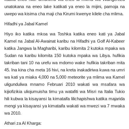
unatokana na eneo lake katikati ya eneo la mijini, pamoja na
uwepo wa kisima cha maji cha Kirumi kwenye kilele cha mlima.
Hifadhi ya Jabal Kamel
Hiyo iko katika mkoa wa Toshka katika eneo kati ya Jabal
Kamel na Jabal Al-Awainat karibu na Hifadhi ya Golf Al-Kabeer
katika Jangwa la Magharibi, karibu kilomita 2 kutoka mpaka wa
Sudan na karibu kilomita 150 kutoka mpaka wa Libya. hufikia
takriban tani 10 na urefu wa mdomo wake hufikia takriban mita
45. Ina kina cha meta 16 hivi, na kreta inakadiriwa kuwa na umri
wa kati ya miaka 4,000 na 5,000 meteorite ya mlima wa Kamel
uligunduliwa mnamo Februari 2010 wakati wa msafara wa
kijiofizikia uliojumuisha timu ya watafiti wa Misri na Italia Tukio
hili kubwa la kisayansi la kimataifa lilichapishwa katika majarida
mengi ya kisayansi ya kimataifa wakati wa mwezi wa 7 mwaka
wa 2010.
Athari za Al Kharga: