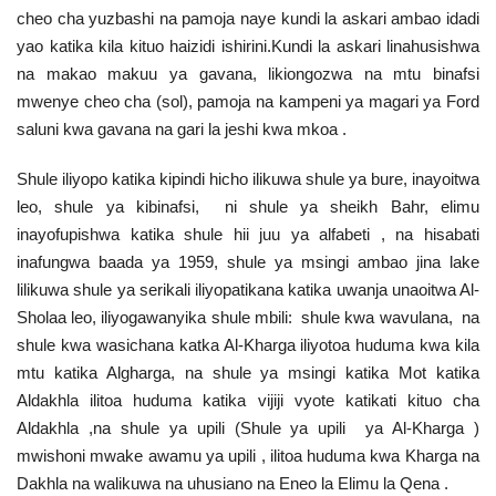
cheo cha yuzbashi na pamoja naye kundi la askari ambao idadi
yao katika kila kituo haizidi ishirini.Kundi la askari linahusishwa
na makao makuu ya gavana, likiongozwa na mtu binafsi
mwenye cheo cha (sol), pamoja na kampeni ya magari ya Ford
saluni kwa gavana na gari la jeshi kwa mkoa .
Shule iliyopo katika kipindi hicho ilikuwa shule ya bure, inayoitwa
leo, shule ya kibinafsi, ni shule ya sheikh Bahr, elimu
inayofupishwa katika shule hii juu ya alfabeti , na hisabati
inafungwa baada ya 1959, shule ya msingi ambao jina lake
lilikuwa shule ya serikali iliyopatikana katika uwanja unaoitwa Al-
Sholaa leo, iliyogawanyika shule mbili: shule kwa wavulana, na
shule kwa wasichana katka Al-Kharga iliyotoa huduma kwa kila
mtu katika Algharga, na shule ya msingi katika Mot katika
Aldakhla ilitoa huduma katika vijiji vyote katikati kituo cha
Aldakhla ,na shule ya upili (Shule ya upili ya Al-Kharga )
mwishoni mwake awamu ya upili , ilitoa huduma kwa Kharga na
Dakhla na walikuwa na uhusiano na Eneo la Elimu la Qena .