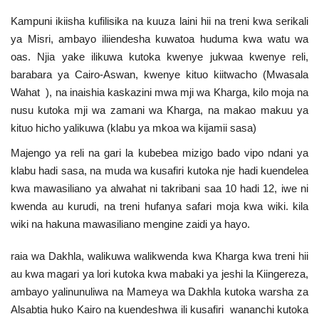
Kampuni ikiisha kufilisika na kuuza laini hii na treni kwa serikali
ya Misri, ambayo iliiendesha kuwatoa huduma kwa watu wa
oas. Njia yake ilikuwa kutoka kwenye jukwaa kwenye reli,
barabara ya Cairo-Aswan, kwenye kituo kiitwacho (Mwasala
Wahat ), na inaishia kaskazini mwa mji wa Kharga, kilo moja na
nusu kutoka mji wa zamani wa Kharga, na makao makuu ya
kituo hicho yalikuwa (klabu ya mkoa wa kijamii sasa)
Majengo ya reli na gari la kubebea mizigo bado vipo ndani ya
klabu hadi sasa, na muda wa kusafiri kutoka nje hadi kuendelea
kwa mawasiliano ya alwahat ni takribani saa 10 hadi 12, iwe ni
kwenda au kurudi, na treni hufanya safari moja kwa wiki. kila
wiki na hakuna mawasiliano mengine zaidi ya hayo.
raia wa Dakhla, walikuwa walikwenda kwa Kharga kwa treni hii
au kwa magari ya lori kutoka kwa mabaki ya jeshi la Kiingereza,
ambayo yalinunuliwa na Mameya wa Dakhla kutoka warsha za
Alsabtia huko Kairo na kuendeshwa ili kusafiri wananchi kutoka