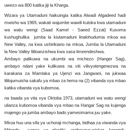
uwezo wa 800 katika jiji la Kharga.
Wizara ya Utamaduni haikuingia katika Alwadi Algadeed hadi
mwisho wa 1969, wakati wajumbe wawili kutoka kwa utamaduni
wa watu wengi (Saad Kamel - Saeed Ezzat) Kusoma
kushughulika jumba la kiutamaduni linalohudumia mkoa wa
New Valley, na kwa ushirikiano na mkoa, Jumba la Utamaduni
la New Valley lililoanzishwa kwa sasa limeendeshwa.
Ambayo palikuwa na ukumbi wa michezo (Hanger Sag),
ambayo ndani yake kulikuwa na viti vilivyotengenezwa na
karakana za Mamlaka ya Ujenzi wa Jangwani, na jukwaa
lililojumuisha sakafu ya mbao za hema na (2) vibanda vya mbao
katika vibanda vya kubomoa.
na baada ya vita vya Oktoba 1973, utamaduni wa watu wengi
ulianza kubomoa vibanda vya mbao na Hangar Sag na kujenga
majengo ya jumba ambayo bado yamesimama juu yake.
Mkoa huu una sifa ya uchoraji mchanga, bidhaa za viwanda vya
Mitende sanaa ya plastiki, arabesque,wicker, keramik,