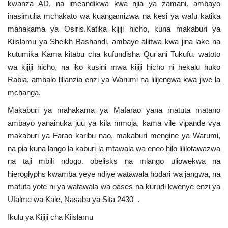
kwanza AD, na imeandikwa kwa njia ya zamani. ambayo
inasimulia mchakato wa kuangamizwa na kesi ya wafu katika
mahakama ya Osiris.Katika kijiji hicho, kuna makaburi ya
Kiislamu ya Sheikh Bashandi, ambaye aliitwa kwa jina lake na
kutumika Kama kitabu cha kufundisha Qur'ani Tukufu. watoto
wa kijiji hicho, na iko kusini mwa kijiji hicho ni hekalu huko
Rabia, ambalo lilianzia enzi ya Warumi na lilijengwa kwa jiwe la
mchanga.
Makaburi ya mahakama ya Mafarao yana matuta matano
ambayo yanainuka juu ya kila mmoja, kama vile vipande vya
makaburi ya Farao karibu nao, makaburi mengine ya Warumi,
na pia kuna lango la kaburi la mtawala wa eneo hilo lililotawazwa
na taji mbili ndogo. obelisks na mlango uliowekwa na
hieroglyphs kwamba yeye ndiye watawala hodari wa jangwa, na
matuta yote ni ya watawala wa oases na kurudi kwenye enzi ya
Ufalme wa Kale, Nasaba ya Sita 2430 .
Ikulu ya Kijiji cha Kiislamu