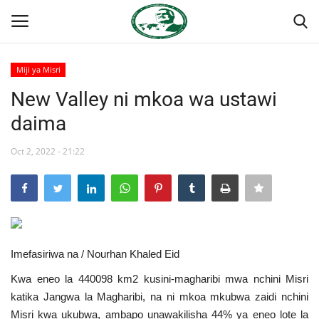
Miji ya Misri
Ingia
Kujiandikisha
New Valley ni mkoa wa ustawi
daima
Nyumba
Oct 2, 2022 - 21:22
Onyesho la Majaribio
Jukwaa la Nasser la Kimataifa
Wasiliana
Imefasiriwa na / Nourhan Khaled Eid
Misri
Kwa eneo la 440098 km2 kusini-magharibi mwa nchini Misri
katika Jangwa la Magharibi, na ni mkoa mkubwa zaidi nchini
Timu yetu
Misri kwa ukubwa, ambapo unawakilisha 44% ya eneo lote la