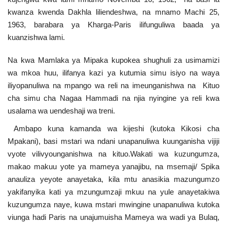
kwanza kwenda Dakhla liliendeshwa, na mnamo Machi 25,
1963, barabara ya Kharga-Paris ilifunguliwa baada ya
kuanzishwa lami.
Na kwa Mamlaka ya Mipaka kupokea shughuli za usimamizi
wa mkoa huu, ilifanya kazi ya kutumia simu isiyo na waya
iliyopanuliwa na mpango wa reli na imeunganishwa na Kituo
cha simu cha Nagaa Hammadi na njia nyingine ya reli kwa
usalama wa uendeshaji wa treni.
Ambapo kuna kamanda wa kijeshi (kutoka Kikosi cha
Mpakani), basi mstari wa ndani unapanuliwa kuunganisha vijiji
vyote vilivyounganishwa na kituo.Wakati wa kuzungumza,
makao makuu yote ya mameya yanajibu, na msemaji/ Spika
anauliza yeyote anayetaka, kila mtu anasikia mazungumzo
yakifanyika kati ya mzungumzaji mkuu na yule anayetakiwa
kuzungumza naye, kuwa mstari mwingine unapanuliwa kutoka
viunga hadi Paris na unajumuisha Mameya wa wadi ya Bulaq,