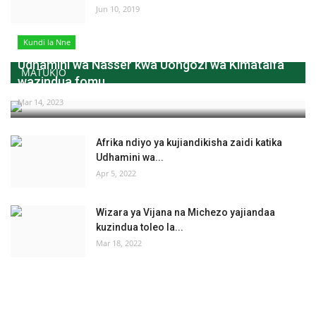
Jun 10, 2019
Kundi la Nne
Udhamini wa Nasser kwa Uongozi wa Kimataifa
MATUKIO
wazindua fomu...
Mar 14, 2023
Afrika ndiyo ya kujiandikisha zaidi katika
Udhamini wa...
Apr 5, 2022
Wizara ya Vijana na Michezo yajiandaa
kuzindua toleo la...
Mar 18, 2022