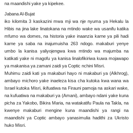
na maandishi yake ya kipekee.
Jabana Al-Bujat
iko kilomita 3 kaskazini mwa mji wa nje nyuma ya Hekalu la
Hibis na jina lake linatokana na mtindo wake wa usanifu katika
mfumo wa domes, na historia yake inaanzia karne ya pili hadi
karne ya saba na inajumuisha 263 ndogo. makaburi yenye
umbo la kanisa yaliyojengwa kwa mtindo wa majumba na
katikati yake ni magofu ya kanisa linalofikiriwa kuwa mojawapo
ya makanisa ya zamani zaidi ya Coptic nchini Misri.
Muhimu zaidi kati ya makaburi hayo ni makaburi ya (Alkhrog),
ambayo michoro yake inaeleza kisa cha kutoka kwa wana wa
Israel kutoka Misri, ikifuatiwa na Firauni pamoja na askari wake,
na kufuatiwa na makaburi ya (Amani), ambayo ndani yake kuna
picha za Yakobo, Bikira Maria, na watakatifu Paula na Takla, na
kwenye makaburi mengine kuna maandishi ya rangi na
maandishi ya Coptic ambayo yanasimulia hadithi za Ukristo
huko Misri.