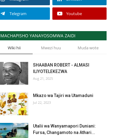
Telegram
Youtube
MACHAPISHO YANAYOSOMWA ZAIDI
Wiki hii
Mwezi huu
Muda wote
SHAABAN ROBERT - ALMASI
ILIYOTELEKEZWA
Aug 21, 2025
Mkazo wa Tajiri wa Utamaduni
Jul 22, 2023
Utalii wa Wanyamapori Duniani:
Fursa, Changamoto na Athari...