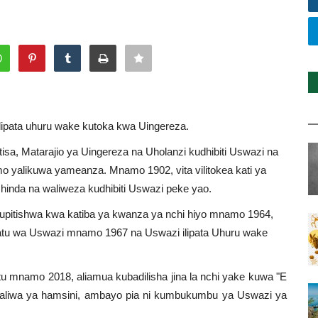
lipata uhuru wake kutoka kwa Uingereza.
isa, Matarajio ya Uingereza na Uholanzi kudhibiti Uswazi na
o yalikuwa yameanza. Mnamo 1902, vita vilitokea kati ya
inda na waliweza kudhibiti Uswazi peke yao.
kupitishwa kwa katiba ya kwanza ya nchi hiyo mnamo 1964,
atu wa Uswazi mnamo 1967 na Uswazi ilipata Uhuru wake
 mnamo 2018, aliamua kubadilisha jina la nchi yake kuwa "E
zaliwa ya hamsini, ambayo pia ni kumbukumbu ya Uswazi ya