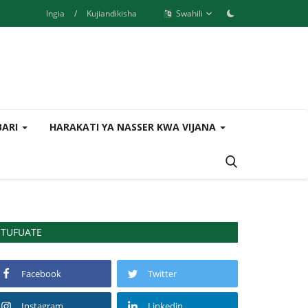
Ingia
/
Kujiandikisha
Swahili
BARI
HARAKATI YA NASSER KWA VIJANA
TUFUATE
Facebook
Twitter
Instagram
Linkedin