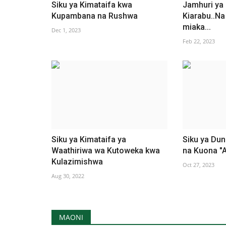
Siku ya Kimataifa kwa
Jamhuri ya
Kupambana na Rushwa
Kiarabu..N
miaka...
Dec 1, 2023
Feb 22, 2023
Siku ya Kimataifa ya
Siku ya Duni
Waathiriwa wa Kutoweka kwa
na Kuona "A
Kulazimishwa
Oct 27, 2023
Aug 30, 2022
MAONI