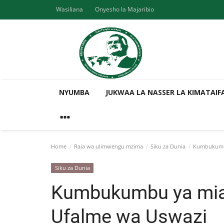
Wasiliana
Onyesho la Majaribio
NYUMBA
JUKWAA LA NASSER LA KIMATAIF
Home
Raia wa ulimwengu mzima
Siku za Dunia
Kumbukumbu
Siku za Dunia
Kumbukumbu ya mia
Ufalme wa Uswazi