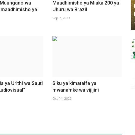
 Muungano wa
Maadhimisho ya Miaka 200 ya
a maadhimisho ya
Uhuru wa Brazil
Sep 7, 2023
a ya Urithi wa Sauti
Siku ya kimataifa ya
udiovisual"
mwanamke wa vijijini
Oct 14, 2022