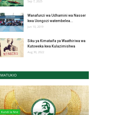
Sep 7, 2025
Wanafunzi wa Udhamini wa Nasser
kwa Uongozi watembelea...
Jun 10, 2019
Siku ya Kimataifa ya Waathiriwa wa
Kutoweka kwa Kulazimishwa
Aug 30, 2022
MATUKIO
Kundi la Nne