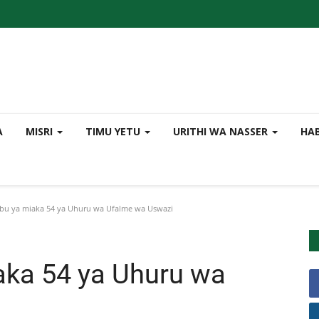
A
MISRI
TIMU YETU
URITHI WA NASSER
HA
 ya miaka 54 ya Uhuru wa Ufalme wa Uswazi
ka 54 ya Uhuru wa