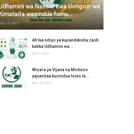
Udhamini wa Nasser kwa Uongozi wa
Kimataifa wazindua fomu...
Mar 14, 2023
Afrika ndiyo ya kujiandikisha zaidi
katika Udhamini wa...
Apr 5, 2022
Wizara ya Vijana na Michezo
yajiandaa kuzindua toleo la...
Mar 18, 2022