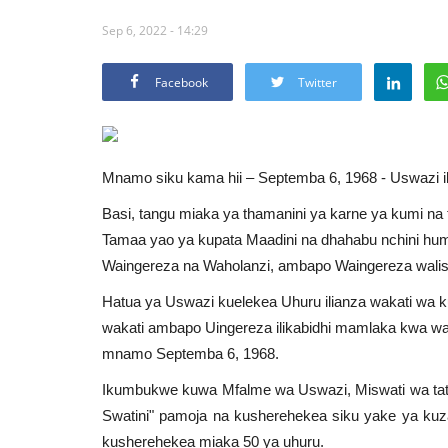
Sep 6, 2022 - 14:29
Facebook
Twitter
Mnamo siku kama hii – Septemba 6, 1968 - Uswazi i
Basi, tangu miaka ya thamanini ya karne ya kumi na t
Tamaa yao ya kupata Maadini na dhahabu nchini hum
Waingereza na Waholanzi, ambapo Waingereza walish
Hatua ya Uswazi kuelekea Uhuru ilianza wakati wa 
wakati ambapo Uingereza ilikabidhi mamlaka kwa w
mnamo Septemba 6, 1968.
Ikumbukwe kuwa Mfalme wa Uswazi, Miswati wa tatu
Swatini" pamoja na kusherehekea siku yake ya ku
kusherehekea miaka 50 ya uhuru.