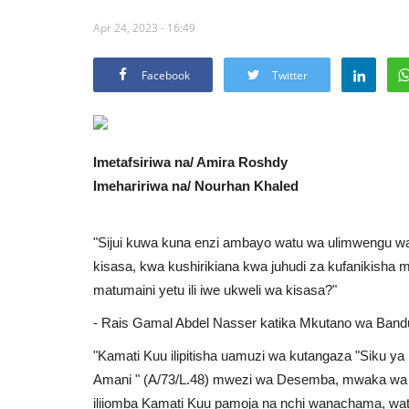
Apr 24, 2023 - 16:49
Facebook
Twitter
Imetafsiriwa na/ Amira Roshdy
Imehaririwa na/ Nourhan Khaled
"Sijui kuwa kuna enzi ambayo watu wa ulimwengu 
kisasa, kwa kushirikiana kwa juhudi za kufanikisha m
matumaini yetu ili iwe ukweli wa kisasa?"
- Rais Gamal Abdel Nasser katika Mkutano wa Band
"Kamati Kuu ilipitisha uamuzi wa kutangaza "Siku ya
Amani " (A/73/L.48) mwezi wa Desemba, mwaka wa 20
iliiomba Kamati Kuu pamoja na nchi wanachama, wa