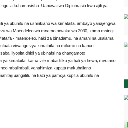
lengo la kuhamasisha Uanuwai wa Diplomasia kwa ajili ya
i ya ubunifu na ushirikiano wa kimataifa, ambayo yanajengwa
levu wa Maendeleo wa mnamo mwaka wa 2030, kama msingi
ataifa - maendeleo, haki za binadamu, na amani na usalama,
fuata viwango vya kimataifa na mifumo na kanuni
aba iliyopita dhidi ya ubinafsi na changamoto
 ya kimataifa, kama vile mabadiliko ya hali ya hewa, mvutano
aeneo mbalimbali, yanahimiza kupata makubaliano
hitaji uangalifu na kazi ya pamoja kupitia ubunifu na