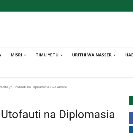
A
MISRI
TIMU YETU
URITHI WA NASSER
HA
ataifa ya Utofauti na Diplomasia kwa Amani
 Utofauti na Diplomasia