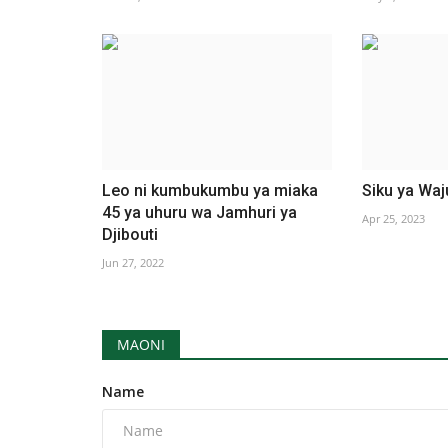
Leo ni kumbukumbu ya miaka
Siku ya Wa
45 ya uhuru wa Jamhuri ya
Apr 25, 2023
Djibouti
Jun 27, 2022
MAONI
Name