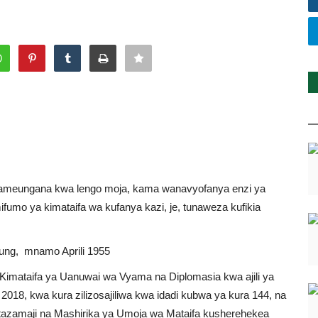
wameungana kwa lengo moja, kama wanavyofanya enzi ya
ifumo ya kimataifa wa kufanya kazi, je, tunaweza kufikia
ung, mnamo Aprili 1955
 Kimataifa ya Uanuwai wa Vyama na Diplomasia kwa ajili ya
18, kwa kura zilizosajiliwa kwa idadi kubwa ya kura 144, na
tazamaji na Mashirika ya Umoja wa Mataifa kusherehekea