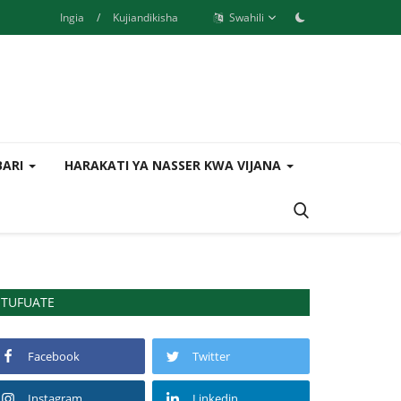
Ingia
/
Kujiandikisha
Swahili
BARI
HARAKATI YA NASSER KWA VIJANA
TUFUATE
Facebook
Twitter
Instagram
Linkedin