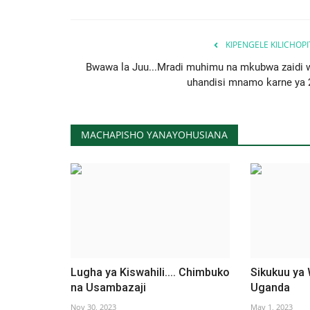
KIPENGELE KILICHOP
Bwawa la Juu...Mradi muhimu na mkubwa zaidi 
uhandisi mnamo karne ya 
MACHAPISHO YANAYOHUSIANA
Lugha ya Kiswahili.... Chimbuko
Sikukuu ya 
na Usambazaji
Uganda
Nov 30, 2023
May 1, 2023