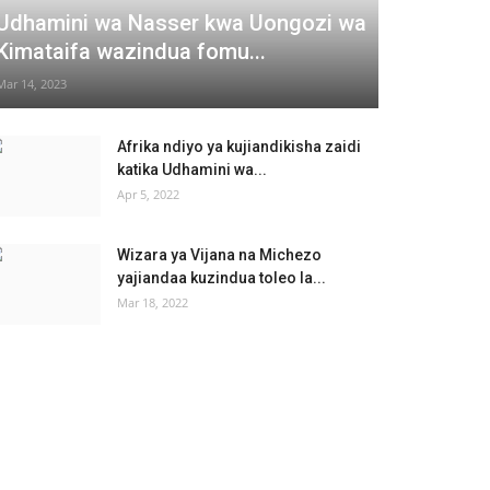
Udhamini wa Nasser kwa Uongozi wa
Kimataifa wazindua fomu...
Mar 14, 2023
Afrika ndiyo ya kujiandikisha zaidi
katika Udhamini wa...
Apr 5, 2022
Wizara ya Vijana na Michezo
yajiandaa kuzindua toleo la...
Mar 18, 2022