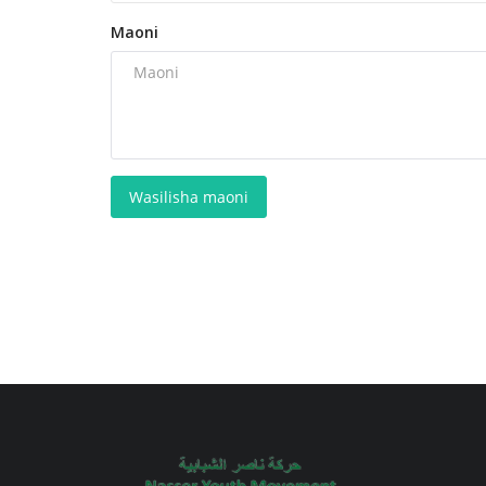
Maoni
Wasilisha maoni