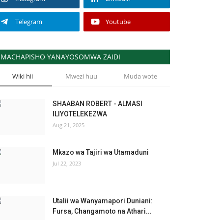
Telegram
Youtube
MACHAPISHO YANAYOSOMWA ZAIDI
Wiki hii
Mwezi huu
Muda wote
SHAABAN ROBERT - ALMASI
ILIYOTELEKEZWA
Aug 21, 2025
Mkazo wa Tajiri wa Utamaduni
Jul 22, 2023
Utalii wa Wanyamapori Duniani:
Fursa, Changamoto na Athari...