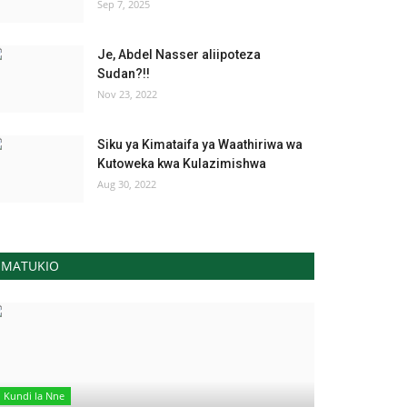
Sep 7, 2025
Je, Abdel Nasser aliipoteza
Sudan?!!
Nov 23, 2022
Siku ya Kimataifa ya Waathiriwa wa
Kutoweka kwa Kulazimishwa
Aug 30, 2022
MATUKIO
Kundi la Nne