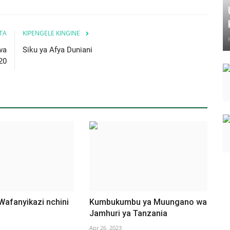
ITA
KIPENGELE KINGINE
wa
Siku ya Afya Duniani
20
Wafanyikazi nchini
Kumbukumbu ya Muungano wa
Jamhuri ya Tanzania
Apr 26, 2023