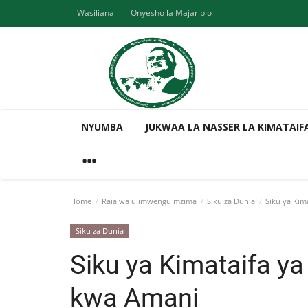
Wasiliana
Onyesho la Majaribio
NYUMBA
JUKWAA LA NASSER LA KIMATAIF
Home
Raia wa ulimwengu mzima
Siku za Dunia
Siku ya Kim
Siku za Dunia
Siku ya Kimataifa ya
kwa Amani