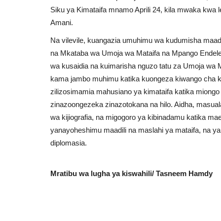
Siku ya Kimataifa mnamo Aprili 24, kila mwaka kwa 
Amani.
Na vilevile, kuangazia umuhimu wa kudumisha maadil
na Mkataba wa Umoja wa Mataifa na Mpango Ende
wa kusaidia na kuimarisha nguzo tatu za Umoja wa M
kama jambo muhimu katika kuongeza kiwango cha ku
zilizosimamia mahusiano ya kimataifa katika miongo s
zinazoongezeka zinazotokana na hilo. Aidha, masuala
wa kijiografia, na migogoro ya kibinadamu katika m
yanayoheshimu maadili na maslahi ya mataifa, na yana
diplomasia.
Mratibu wa lugha ya kiswahili/ Tasneem Hamdy