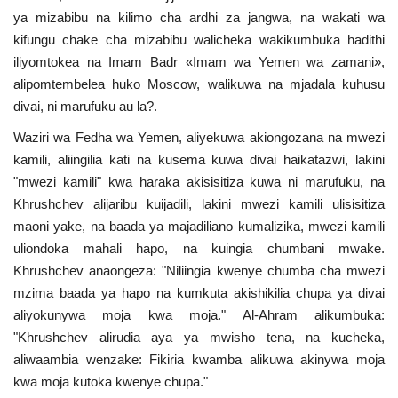
ya mizabibu na kilimo cha ardhi za jangwa, na wakati wa
kifungu chake cha mizabibu walicheka wakikumbuka hadithi
iliyomtokea na Imam Badr «Imam wa Yemen wa zamani»,
alipomtembelea huko Moscow, walikuwa na mjadala kuhusu
divai, ni marufuku au la?.
Waziri wa Fedha wa Yemen, aliyekuwa akiongozana na mwezi
kamili, aliingilia kati na kusema kuwa divai haikatazwi, lakini
"mwezi kamili" kwa haraka akisisitiza kuwa ni marufuku, na
Khrushchev alijaribu kuijadili, lakini mwezi kamili ulisisitiza
maoni yake, na baada ya majadiliano kumalizika, mwezi kamili
uliondoka mahali hapo, na kuingia chumbani mwake.
Khrushchev anaongeza: "Niliingia kwenye chumba cha mwezi
mzima baada ya hapo na kumkuta akishikilia chupa ya divai
aliyokunywa moja kwa moja." Al-Ahram alikumbuka:
"Khrushchev alirudia aya ya mwisho tena, na kucheka,
aliwaambia wenzake: Fikiria kwamba alikuwa akinywa moja
kwa moja kutoka kwenye chupa."