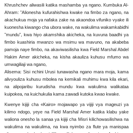
Khrushchev aliwasili katika mashamba ya ngano. Kumbuka Al-
Ahram: "Alionesha kufurahishwa kwake na fimbo za ngano, na
akachukua moja ya nafaka zake na akaondoa vifuniko vyake ili
kuonesha kiwango cha ubora wake, na wakulima wakamkabidhi
"mundu", kwa hiyo akamshika akicheka, na kuvuna baadhi ya
fimbo kuashiria mwanzo wa msimu wa mavuno, na akabeba
pamoja naye fimbo, na akaviwasilisha kwa Field Marshal Abdel
Hakim Amer akicheka, na kisha akauliza kuhusu mfumo wa
umwagiliaji wa ngano,
Alisema: Sisi nchini Urusi tunawasha ngano mara moja, kama
alivyouliza kuhusu mbolea na kemikali muhimu kwa kila ekari,
na alipojaribu kurudisha mundu kwa wakulima walikataa
kuipokea, na kuichukulia kama zawadi kutoka kwao kwake.
Kwenye kijiji cha «Kairo» mojawapo ya vijiji vya mageuzi ya
kilimo ndogo, yeye na Field Marshal Amer katika klabu yake
waliona onesho la sanaa ya kijiji cha Misri kilichowasilishwa na
wakulima na wakulima, na kwa nyimbo za flute ya manispaa