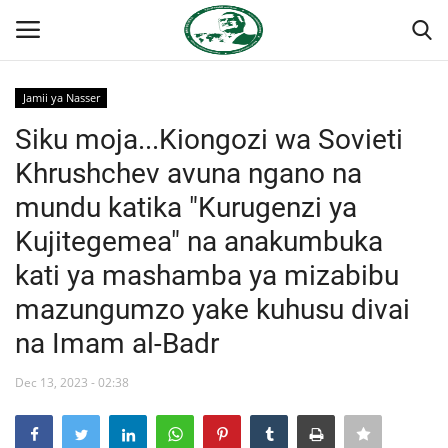
Jamii ya Nasser
Ingia
Kujiandikisha
Siku moja...Kiongozi wa Sovieti
Khrushchev avuna ngano na
Nyumba
mundu katika "Kurugenzi ya
Jukwaa la Nasser la Kimataifa
Kujitegemea" na anakumbuka
kati ya mashamba ya mizabibu
Wasiliana
mazungumzo yake kuhusu divai
Onyesho la Majaribio
na Imam al-Badr
Misri
Dec 13, 2023 - 02:38
Timu yetu