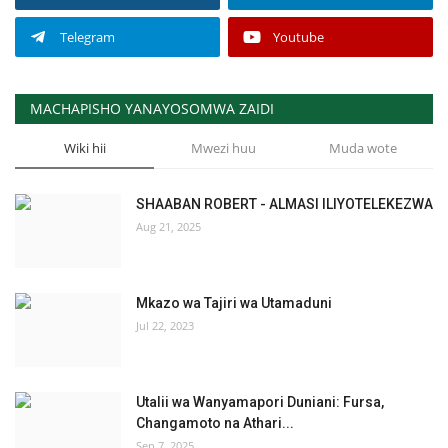
Telegram
Youtube
MACHAPISHO YANAYOSOMWA ZAIDI
Wiki hii
Mwezi huu
Muda wote
SHAABAN ROBERT - ALMASI ILIYOTELEKEZWA
Aug 21, 2025
Mkazo wa Tajiri wa Utamaduni
Jul 22, 2023
Utalii wa Wanyamapori Duniani: Fursa,
Changamoto na Athari...
Sep 7, 2025