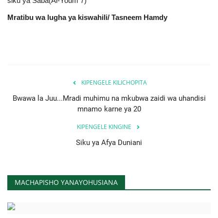
siku ya Saba(Al-Youm 7)
Mratibu wa lugha ya kiswahili/ Tasneem Hamdy
KIPENGELE KILICHOPITA
Bwawa la Juu...Mradi muhimu na mkubwa zaidi wa uhandisi
mnamo karne ya 20
KIPENGELE KINGINE
Siku ya Afya Duniani
MACHAPISHO YANAYOHUSIANA