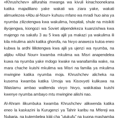
«Khrushchev» alifurahia mwanga wa kivuli kinachoonekana
katika majadiliano yake wakati wa ziara yake, wakati
alimuelezea «Abu al-Nour» kuhusu mfano wa mradi huo aina ya
nyumba zilizotengwa kwa wakulima, hospitali, shule na misikiti
iliyojengwa, kiongozi wa Soviet alipendekeza kuanzishwa kwa
majengo na sakafu 3 au 5 kwa ajili ya makazi ya wakulima ili
kila mkulima aishi katika ghorofa, na hivyo anaweza kutoa eneo
kubwa la ardhi lililotengwa kwa ajili ya ujenzi wa nyumba, na
alijibu «Abul Nour» kwamba mkulima wa Misri anapendelea
kuwa na nyumba yake mdogo kwake na wanafamilia wake, na
mara chache kuishi mkulima wa Misri na familia ya mkulima
mwingine katika nyumba moja. Khrushchev alicheka na
kusema kwamba katika Umoja wa Kisovyeti kulikuwa na
Waislamu ambao walitenda vivyo hivyo, wakikataa kuishi
kwenye nyumba ambayo mtu mwingine aliishi nao.
Al-Ahram ilikumbuka kwamba Khrushchev alikwenda katika
eneo la kaskazini la Kurugenzi ya Tahrir karibu na Mfereji wa
Nubaria, na kutembelea kijiji cha "utukufu" na kuona mashamba