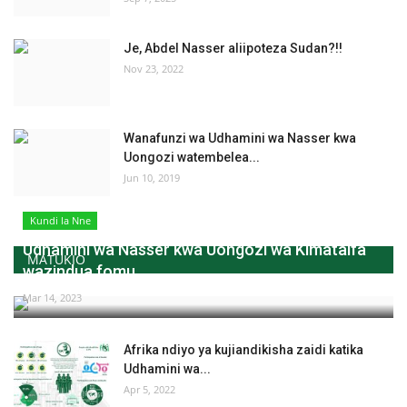
Je, Abdel Nasser aliipoteza Sudan?!!
Nov 23, 2022
Wanafunzi wa Udhamini wa Nasser kwa
Uongozi watembelea...
Jun 10, 2019
Kundi la Nne
Udhamini wa Nasser kwa Uongozi wa Kimataifa
MATUKIO
wazindua fomu...
Mar 14, 2023
Afrika ndiyo ya kujiandikisha zaidi katika
Udhamini wa...
Apr 5, 2022