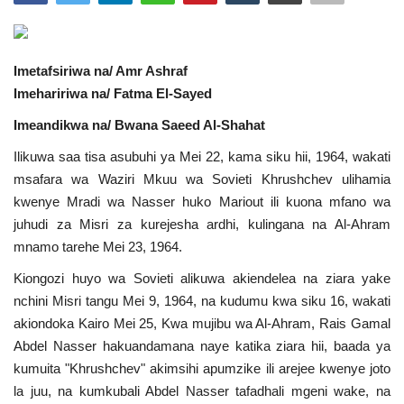
Urithi wa Nasser
Imetafsiriwa na/ Amr Ashraf
Habari
Imehaririwa na/ Fatma El-Sayed
Harakati ya Nasser kwa Vijana
Imeandikwa na/ Bwana Saeed Al-Shahat
Ilikuwa saa tisa asubuhi ya Mei 22, kama siku hii, 1964, wakati
Udhamini wa Nasser
msafara wa Waziri Mkuu wa Sovieti Khrushchev ulihamia
kwenye Mradi wa Nasser huko Mariout ili kuona mfano wa
Kanuni na Masharti ya Udhamini wa
juhudi za Misri za kurejesha ardhi, kulingana na Al-Ahram
Nasser
mnamo tarehe Mei 23, 1964.
Kiongozi huyo wa Sovieti alikuwa akiendelea na ziara yake
Nyaraka na Marejeleo
nchini Misri tangu Mei 9, 1964, na kudumu kwa siku 16, wakati
akiondoka Kairo Mei 25, Kwa mujibu wa Al-Ahram, Rais Gamal
Waanzilishi
Abdel Nasser hakuandamana naye katika ziara hii, baada ya
kumuita "Khrushchev" akimsihi apumzike ili arejee kwenye joto
Raia wa ulimwengu mzima
la juu, na kumkubali Abdel Nasser tafadhali mgeni wake, na