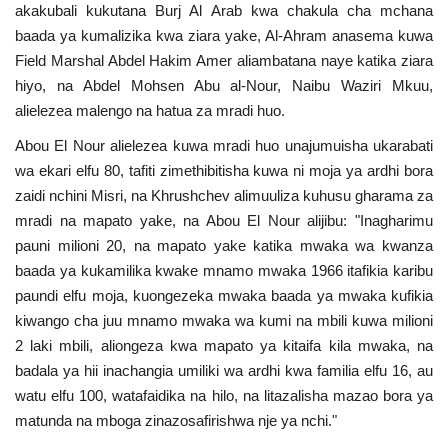
akakubali kukutana Burj Al Arab kwa chakula cha mchana
Nyaraka
baada ya kumalizika kwa ziara yake, Al-Ahram anasema kuwa
Field Marshal Abdel Hakim Amer aliambatana naye katika ziara
Nafasi
hiyo, na Abdel Mohsen Abu al-Nour, Naibu Waziri Mkuu,
alielezea malengo na hatua za mradi huo.
Washiriki
Abou El Nour alielezea kuwa mradi huo unajumuisha ukarabati
wa ekari elfu 80, tafiti zimethibitisha kuwa ni moja ya ardhi bora
Video
zaidi nchini Misri, na Khrushchev alimuuliza kuhusu gharama za
mradi na mapato yake, na Abou El Nour alijibu: "Inagharimu
Maonyesho
pauni milioni 20, na mapato yake katika mwaka wa kwanza
baada ya kukamilika kwake mnamo mwaka 1966 itafikia karibu
Wadhamini
paundi elfu moja, kuongezeka mwaka baada ya mwaka kufikia
kiwango cha juu mnamo mwaka wa kumi na mbili kuwa milioni
Language
2 laki mbili, aliongeza kwa mapato ya kitaifa kila mwaka, na
English
Swahili
español
badala ya hii inachangia umiliki wa ardhi kwa familia elfu 16, au
watu elfu 100, watafaidika na hilo, na litazalisha mazao bora ya
French
Arabic
matunda na mboga zinazosafirishwa nje ya nchi."