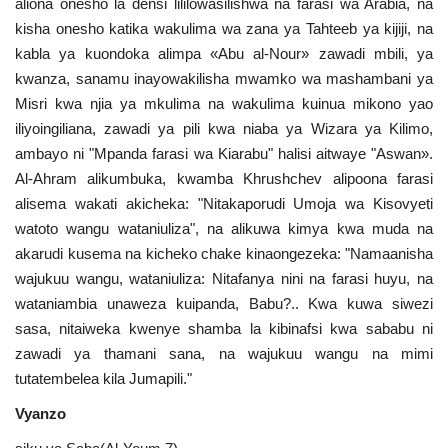
aliona onesho la densi lililowasilishwa na farasi wa Arabia, na
kisha onesho katika wakulima wa zana ya Tahteeb ya kijiji, na
kabla ya kuondoka alimpa «Abu al-Nour» zawadi mbili, ya
kwanza, sanamu inayowakilisha mwamko wa mashambani ya
Misri kwa njia ya mkulima na wakulima kuinua mikono yao
iliyoingiliana, zawadi ya pili kwa niaba ya Wizara ya Kilimo,
ambayo ni "Mpanda farasi wa Kiarabu" halisi aitwaye "Aswan».
Al-Ahram alikumbuka, kwamba Khrushchev alipoona farasi
alisema wakati akicheka: "Nitakaporudi Umoja wa Kisovyeti
watoto wangu wataniuliza", na alikuwa kimya kwa muda na
akarudi kusema na kicheko chake kinaongezeka: "Namaanisha
wajukuu wangu, wataniuliza: Nitafanya nini na farasi huyu, na
wataniambia unaweza kuipanda, Babu?.. Kwa kuwa siwezi
sasa, nitaiweka kwenye shamba la kibinafsi kwa sababu ni
zawadi ya thamani sana, na wajukuu wangu na mimi
tutatembelea kila Jumapili."
Vyanzo