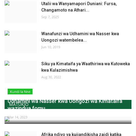
Utalii wa Wanyamapori Duniani: Fursa,
Changamoto na Athari...
Sep 7, 2025
Wanafunzi wa Udhamini wa Nasser kwa
Uongozi watembelea...
Jun 10, 2019
Siku ya Kimataifa ya Waathiriwa wa Kutoweka
kwa Kulazimishwa
Aug 30, 2022
Kundi la Nne
Udhamini wa Nasser kwa Uongozi wa Kimataifa
MATUKIO
wazindua fomu...
Mar 14, 2023
Afrika ndiyo ya kujiandikisha zaidi katika