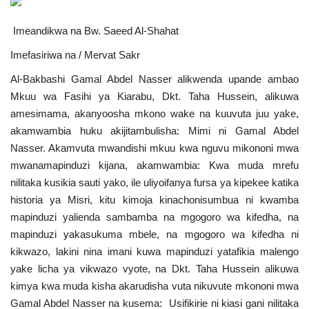
Urithi wa Nasser
Imeandikwa na Bw. Saeed Al-Shahat
Imefasiriwa na / Mervat Sakr
Habari
Al-Bakbashi Gamal Abdel Nasser alikwenda upande ambao
Harakati ya Nasser kwa Vijana
Mkuu wa Fasihi ya Kiarabu, Dkt. Taha Hussein, alikuwa
amesimama, akanyoosha mkono wake na kuuvuta juu yake,
Kanuni na Masharti ya Udhamini wa
akamwambia huku akijitambulisha: Mimi ni Gamal Abdel
Nasser
Nasser. Akamvuta mwandishi mkuu kwa nguvu mikononi mwa
mwanamapinduzi kijana, akamwambia: Kwa muda mrefu
Udhamini wa Nasser
nilitaka kusikia sauti yako, ile uliyoifanya fursa ya kipekee katika
historia ya Misri, kitu kimoja kinachonisumbua ni kwamba
Nyaraka na Marejeleo
mapinduzi yalienda sambamba na mgogoro wa kifedha, na
mapinduzi yakasukuma mbele, na mgogoro wa kifedha ni
Waanzilishi
kikwazo, lakini nina imani kuwa mapinduzi yatafikia malengo
yake licha ya vikwazo vyote, na Dkt. Taha Hussein alikuwa
kimya kwa muda kisha akarudisha vuta nikuvute mkononi mwa
Raia wa ulimwengu mzima
Gamal Abdel Nasser na kusema: Usifikirie ni kiasi gani nilitaka