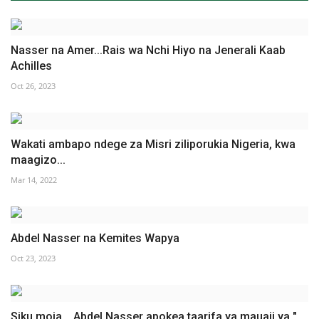
Nasser na Amer...Rais wa Nchi Hiyo na Jenerali Kaab
Achilles
Oct 26, 2023
Wakati ambapo ndege za Misri ziliporukia Nigeria, kwa
maagizo...
Mar 14, 2022
Abdel Nasser na Kemites Wapya
Oct 23, 2023
Siku moja... Abdel Nasser apokea taarifa ya mauaji ya "...