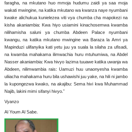
faragha, na mkutano huo mmoja hudumu zaidi ya saa moja
wakati mwingine, na katika mkutano wa kwanza naye nyumbani
kwake alichukua kunielezea viti vya chumba cha mapokezi na
kisha akaniambia: Kwa hiyo usiamini kinachosemwa kwamba
nilihamisha saluni ya chumba Abdeen Palace nyumbani
kwangu, na katika mkutano mwingine wa Baraza la Amri ya
Mapinduzi ulifanyika kati yetu juu ya suala la silaha za ufisadi,
na kwamba mahakama ilimwachia huru mtuhumiwa, na Abdel
Nasser akaniambia: Kwa hivyo lazima tuuawe katika uwanja wa
Abdeen, nilimwambia rais: Uamuzi huu unaonyesha kwamba
uliiacha mahakama huru bila ushawishi juu yake, na hili ni jambo
la kupongezwa kwako, na akajibu: Sema hivi kwa Muhammad
Najib, lakini mimi sifanyi hivyo."
Vyanzo
Al Youm Al Sabe.