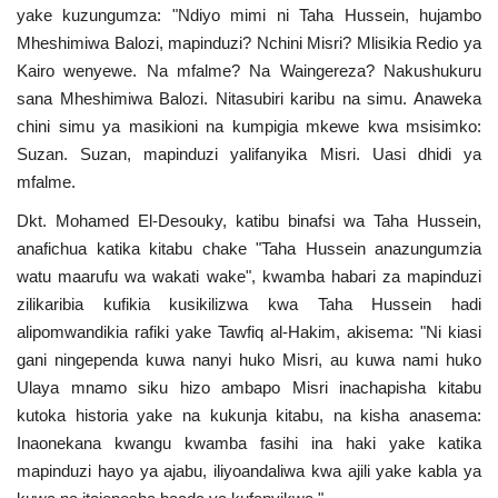
yake kuzungumza: "Ndiyo mimi ni Taha Hussein, hujambo
Mheshimiwa Balozi, mapinduzi? Nchini Misri? Mlisikia Redio ya
Kairo wenyewe. Na mfalme? Na Waingereza? Nakushukuru
sana Mheshimiwa Balozi. Nitasubiri karibu na simu. Anaweka
chini simu ya masikioni na kumpigia mkewe kwa msisimko:
Suzan. Suzan, mapinduzi yalifanyika Misri. Uasi dhidi ya
mfalme.
Dkt. Mohamed El-Desouky, katibu binafsi wa Taha Hussein,
anafichua katika kitabu chake "Taha Hussein anazungumzia
watu maarufu wa wakati wake", kwamba habari za mapinduzi
zilikaribia kufikia kusikilizwa kwa Taha Hussein hadi
alipomwandikia rafiki yake Tawfiq al-Hakim, akisema: "Ni kiasi
gani ningependa kuwa nanyi huko Misri, au kuwa nami huko
Ulaya mnamo siku hizo ambapo Misri inachapisha kitabu
kutoka historia yake na kukunja kitabu, na kisha anasema:
Inaonekana kwangu kwamba fasihi ina haki yake katika
mapinduzi hayo ya ajabu, iliyoandaliwa kwa ajili yake kabla ya