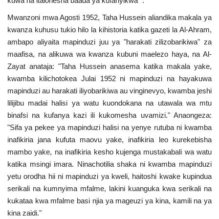
kuwa na itaionesha baada ya kufanyikwa ".
Mwanzoni mwa Agosti 1952, Taha Hussein aliandika makala ya
kwanza kuhusu tukio hilo la kihistoria katika gazeti la Al-Ahram,
ambapo aliyaita mapinduzi juu ya "harakati zilizobarikiwa" za
maafisa, na alikuwa wa kwanza kubuni maelezo haya, na Al-
Zayat anataja: "Taha Hussein anasema katika makala yake,
kwamba kilichotokea Julai 1952 ni mapinduzi na hayakuwa
mapinduzi au harakati iliyobarikiwa au vinginevyo, kwamba jeshi
lilijibu madai halisi ya watu kuondokana na utawala wa mtu
binafsi na kufanya kazi ili kukomesha uvamizi." Anaongeza:
"Sifa ya pekee ya mapinduzi halisi na yenye rutuba ni kwamba
inafikiria jana kufuta maovu yake, inafikiria leo kurekebisha
mambo yake, na inafikiria kesho kujenga mustakabali wa watu
katika msingi imara. Ninachotilia shaka ni kwamba mapinduzi
yetu orodha hii ni mapinduzi ya kweli, haitoshi kwake kupindua
serikali na kumnyima mfalme, lakini kuanguka kwa serikali na
kukataa kwa mfalme basi njia ya mageuzi ya kina, kamili na ya
kina zaidi."