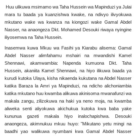
Huu ulikuwa msimamo wa Taha Hussein wa Mapinduzi ya Julai
mara tu baada ya kuanzishwa kwake, na ndivyo ilivyokuwa
mkutano wake wa kwanza na kiongozi wake Gamal Abdel
Nasser, na anaongeza Dkt. Mohamed Desouki riwaya nyingine
iliyosemwa na Taha Hussein.
Inasemwa kuwa Mkuu wa Fasihi ya Kiarabu alisema: Gamal
Abdel Nasser alimfahamu mshairi na mwandishi Kamel
Shennawi, akamwambia: Napenda kumuona Dkt. Taha
Hussein, akaniita Kamel Shennawi, na hiyo ilikuwa baada ya
kurudi kutoka Ulaya, kisha nikaenda kukutana na Abdel Nasser
katika Baraza la Amri ya Mapinduzi, na ndicho alichoniambia
katika mkutano huu kwamba alikuwa akinisoma mwanafunzi wa
makala zangu, zilizokuwa na haki ya neno moja, na kwamba
aliweka senti aliyokuwa akichukua kutoka kwa baba yake
kununua gazeti makala hiyo inalochapishwa. Desouki
anaongeza, akimnukuu mkuu huyo: "Mikutano yetu mingi na
baadhi yao walikuwa nyumbani kwa Gamal Abdel Nasser