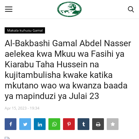
Makala kuhusu Gamal
Ingia
Kujiandikisha
Al-Bakbashi Gamal Abdel Nasser
aelekea kwa Mkuu wa Fasihi ya
Nyumba
Kiarabu Taha Hussein na
Jukwaa la Nasser la Kimataifa
kujitambulisha kwake katika
mkutano wao wa kwanza baada
Wasiliana
ya mapinduzi ya Julai 23
Onyesho la Majaribio
Apr 15, 2023 - 19:34
Misri
Timu yetu