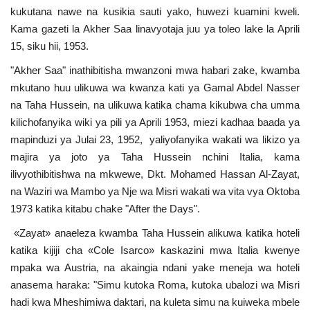
kukutana nawe na kusikia sauti yako, huwezi kuamini kweli.
Nyaraka
Kama gazeti la Akher Saa linavyotaja juu ya toleo lake la Aprili
15, siku hii, 1953.
Nafasi
"Akher Saa" inathibitisha mwanzoni mwa habari zake, kwamba
Washiriki
mkutano huu ulikuwa wa kwanza kati ya Gamal Abdel Nasser
na Taha Hussein, na ulikuwa katika chama kikubwa cha umma
Video
kilichofanyika wiki ya pili ya Aprili 1953, miezi kadhaa baada ya
mapinduzi ya Julai 23, 1952, yaliyofanyika wakati wa likizo ya
Maonyesho
majira ya joto ya Taha Hussein nchini Italia, kama
ilivyothibitishwa na mkwewe, Dkt. Mohamed Hassan Al-Zayat,
Wadhamini
na Waziri wa Mambo ya Nje wa Misri wakati wa vita vya Oktoba
1973 katika kitabu chake "After the Days".
Language
«Zayat» anaeleza kwamba Taha Hussein alikuwa katika hoteli
katika kijiji cha «Cole Isarco» kaskazini mwa Italia kwenye
English
Swahili
español
mpaka wa Austria, na akaingia ndani yake meneja wa hoteli
French
Arabic
anasema haraka: "Simu kutoka Roma, kutoka ubalozi wa Misri
hadi kwa Mheshimiwa daktari, na kuleta simu na kuiweka mbele