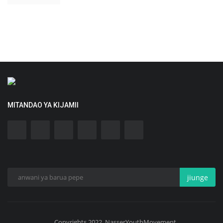
MITANDAO YA KIJAMII
jiunge
Copyrights 2022. NasserYouthMovement