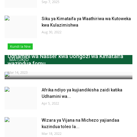
Sep 7, 2025
Siku ya Kimataifa ya Waathiriwa wa Kutoweka
kwa Kulazimishwa
Aug 30, 2022
Kundi la Nne
Udhamini wa Nasser kwa Uongozi wa Kimataifa
MATUKIO
wazindua fomu...
Mar 14, 2023
Afrika ndiyo ya kujiandikisha zaidi katika
Udhamini wa...
Apr 5, 2022
Wizara ya Vijana na Michezo yajiandaa
kuzindua toleo la...
Mar 18, 2022