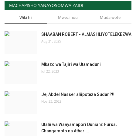
MACHAPISHO YANAYOSOMWA ZAIDI
Wiki hii
Mwezi huu
Muda wote
SHAABAN ROBERT - ALMASI ILIYOTELEKEZWA
Aug 21, 2025
Mkazo wa Tajiri wa Utamaduni
Jul 22, 2023
Je, Abdel Nasser aliipoteza Sudan?!!
Nov 23, 2022
Utalii wa Wanyamapori Duniani: Fursa,
Changamoto na Athari...