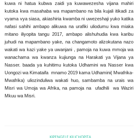
kuwa ni hatua kubwa zaidi ya kuwawezesha vijana mahiri
kutoka kwa masahaba wa mapambano na bila kujali itikadi za
vyama vya siasa, akiashiria kwamba ni uwezeshaji yuko katika
nafasi sahihi ambapo alikuwa na urafiki uliodumu kwa miaka
mitano iliyopita tangu 2017, ambapo alishuhudia kwa karibu
juhudi na mapambano yake, na changamoto alizokutana nazo
wakati wa kazi yake ya uwanjani , pamoja na kuwa mmoja wa
wanachama wa kwanza kujiunga na Harakati ya Vijana ya
Nasser. baada ya kuhitimu kutoka Udhamini wa Nasser kwa
Uongozi wa Kimataifa mnamo 2019 kama Udhamini( Mwafrika-
Mwafrika) uliozinduliwa wakati huo, sambamba na urais wa
Misri wa Umoja wa Afrika, na pamoja na ufadhili wa Waziri
Mkuu wa Misri.
KIPENGELE KILICHOPITA