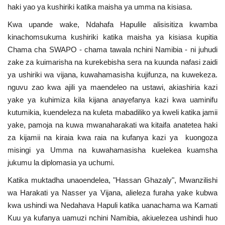
haki yao ya kushiriki katika maisha ya umma na kisiasa.
Nyaraka
Kwa upande wake, Ndahafa Hapulile alisisitiza kwamba
Nafasi
kinachomsukuma kushiriki katika maisha ya kisiasa kupitia
Chama cha SWAPO - chama tawala nchini Namibia - ni juhudi
Washiriki
zake za kuimarisha na kurekebisha sera na kuunda nafasi zaidi
ya ushiriki wa vijana, kuwahamasisha kujifunza, na kuwekeza.
Video
nguvu zao kwa ajili ya maendeleo na ustawi, akiashiria kazi
yake ya kuhimiza kila kijana anayefanya kazi kwa uaminifu
Maonyesho
kutumikia, kuendeleza na kuleta mabadiliko ya kweli katika jamii
yake, pamoja na kuwa mwanaharakati wa kitaifa anatetea haki
Wadhamini
za kijamii na kiraia kwa raia na kufanya kazi ya kuongoza
misingi ya Umma na kuwahamasisha kuelekea kuamsha
jukumu la diplomasia ya uchumi.
Language
Katika muktadha unaoendelea, "Hassan Ghazaly", Mwanzilishi
English
Swahili
español
wa Harakati ya Nasser ya Vijana, alieleza furaha yake kubwa
French
Arabic
kwa ushindi wa Nedahava Hapuli katika uanachama wa Kamati
Kuu ya kufanya uamuzi nchini Namibia, akiuelezea ushindi huo