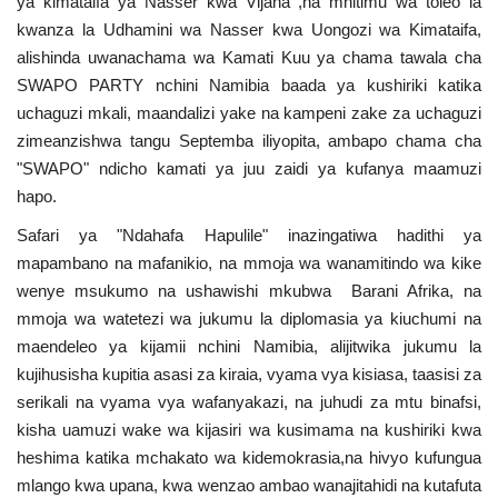
ya kimataifa ya Nasser kwa Vijana ,na mhitimu wa toleo la
kwanza la Udhamini wa Nasser kwa Uongozi wa Kimataifa,
Urithi wa Nasser
alishinda uwanachama wa Kamati Kuu ya chama tawala cha
SWAPO PARTY nchini Namibia baada ya kushiriki katika
Habari
uchaguzi mkali, maandalizi yake na kampeni zake za uchaguzi
zimeanzishwa tangu Septemba iliyopita, ambapo chama cha
Harakati ya Nasser kwa Vijana
"SWAPO" ndicho kamati ya juu zaidi ya kufanya maamuzi
hapo.
Kanuni na Masharti ya Udhamini wa
Nasser
Safari ya "Ndahafa Hapulile" inazingatiwa hadithi ya
mapambano na mafanikio, na mmoja wa wanamitindo wa kike
wenye msukumo na ushawishi mkubwa Barani Afrika, na
Udhamini wa Nasser
mmoja wa watetezi wa jukumu la diplomasia ya kiuchumi na
maendeleo ya kijamii nchini Namibia, alijitwika jukumu la
Nyaraka na Marejeleo
kujihusisha kupitia asasi za kiraia, vyama vya kisiasa, taasisi za
serikali na vyama vya wafanyakazi, na juhudi za mtu binafsi,
Waanzilishi
kisha uamuzi wake wa kijasiri wa kusimama na kushiriki kwa
heshima katika mchakato wa kidemokrasia,na hivyo kufungua
Raia wa ulimwengu mzima
mlango kwa upana, kwa wenzao ambao wanajitahidi na kutafuta