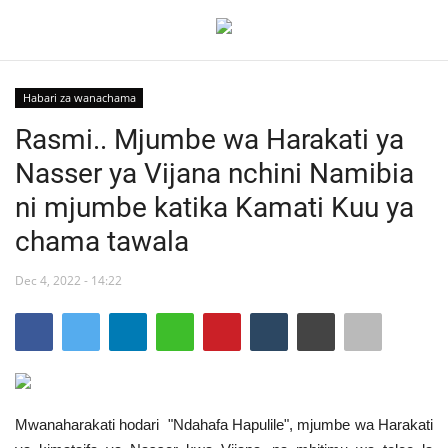
Habari za wanachama
Ingia
Kujiandikisha
Rasmi.. Mjumbe wa Harakati ya
Nasser ya Vijana nchini Namibia
Nyumba
ni mjumbe katika Kamati Kuu ya
Jukwaa la Nasser la Kimataifa
chama tawala
Wasiliana
Dec 4, 2022 - 14:22
Onyesho la Majaribio
Misri
Mwanaharakati hodari "Ndahafa Hapulile", mjumbe wa Harakati
Timu yetu