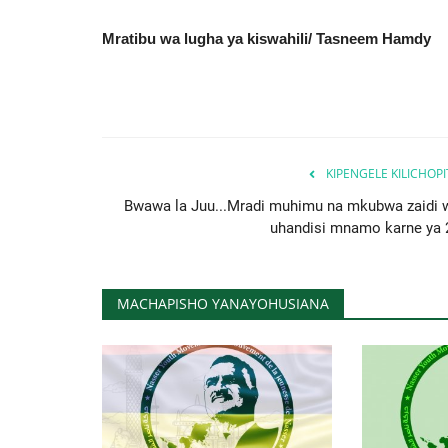
Mratibu wa lugha ya kiswahili/ Tasneem Hamdy
KIPENGELE KILICHOP
Bwawa la Juu...Mradi muhimu na mkubwa zaidi 
uhandisi mnamo karne ya 
MACHAPISHO YANAYOHUSIANA