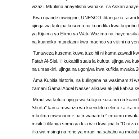
vizazi, Mkulima anayelisha wanake, na Askari anayeli
Kwa upande mwingine, UNESCO lilitangazia rasmi k
ujinga wa kutojua kusoma na kuandika kwa kujarib
ya Kijumla ya Elimu ya Watu Wazima na inayohusika
na kuandika mtandaoni kwa maeneo ya vijijini na yen
Tunaweza kusema kuwa tuzo hii ni kama zawadi kwa
Fatah Al-Sisi, ili kukabili suala la kufuta ujinga wa 
na umaskini, ujinga na ugonjwa kwa kufikia mwaka 2
Ama Kupitia historia, na kulingana na wasimamizi 
zamani Gamal Abdel Nasser alikuwa akijali kabisa kwa
Mradi wa kufuta ujinga wa kutojua kusoma na kuandik
Shurfa" kama mwanzo wa kuendelea elimu katika miak
mkulima mwanaume na mwanamke" mnamo mwaka 1964,
misikiti ilifanya somo ya kila wiki kwa jina la "Dini za
ilikuwa msingi na roho ya mradi na sababu ya motisha