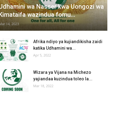
Udhamini wa Nasser kwa Uongozi wa
Kimataifa wazindua fomu...
Mar 14, 2023
Afrika ndiyo ya kujiandikisha zaidi
katika Udhamini wa...
Apr 5, 2022
Wizara ya Vijana na Michezo
yajiandaa kuzindua toleo la...
Mar 18, 2022