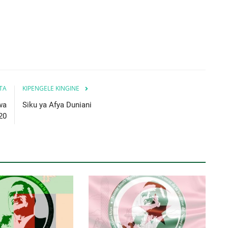
ITA
KIPENGELE KINGINE
wa
Siku ya Afya Duniani
20