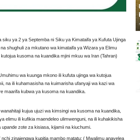
 ya 2 ya Septemba ni Siku ya Kimataifa ya Kufuta Ujinga
a na shughuli za mkutano wa kimataifa ya Wizara ya Elimu
wa kutojua kusoma na kuandika mjini mkuu wa Iran (Tahran)
Umuhimu wa kuunga mkono ili kufuta ujinga wa kutojua
ii, na ili kuhamasisha na kuimarisha ufanyaji wa kazi wa
yenye maarifa kubwa ya kusoma na kuandika.
 wanahitaji kujua ujuzi wa kimsingi wa kusoma na kuandika,
ya elimu ili kufikia maendeleo ulimwenguni, na ili kuhakikisha
a upande zote za kisiasa, kijamii na kiuchumi.
" nchi zinajengwa kupitia mambo matatu: ( Mwalimu anayelea