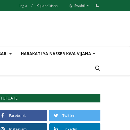
Ingia
/
Kujiandikisha
Swahili
BARI
HARAKATI YA NASSER KWA VIJANA
TUFUATE
Facebook
Twitter
Instagram
Linkedin