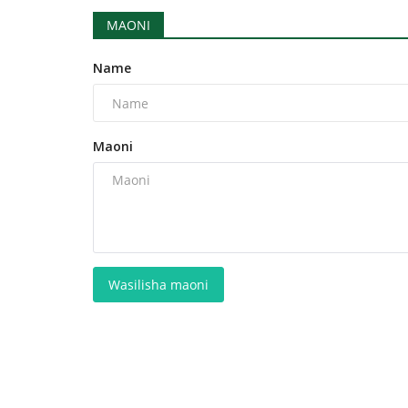
MAONI
Name
Maoni
Wasilisha maoni