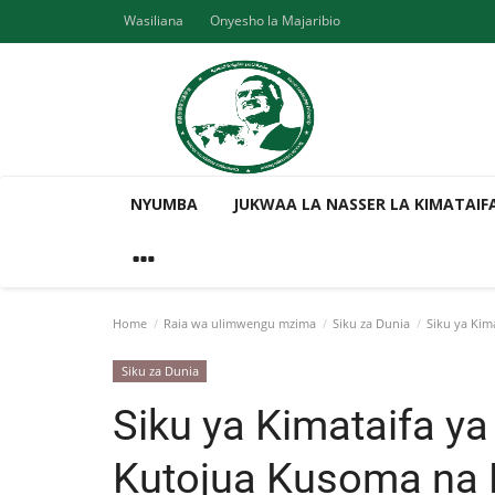
Wasiliana
Onyesho la Majaribio
NYUMBA
JUKWAA LA NASSER LA KIMATAIF
Home
Raia wa ulimwengu mzima
Siku za Dunia
Siku ya Kim
Siku za Dunia
Siku ya Kimataifa ya
Kutojua Kusoma na 