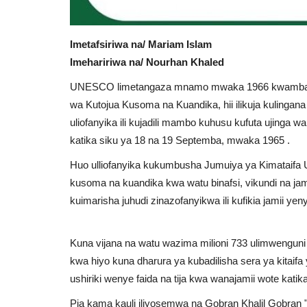
Imetafsiriwa na/ Mariam Islam
Imehaririwa na/ Nourhan Khaled
UNESCO limetangaza mnamo mwaka 1966 kwamba siku
wa Kutojua Kusoma na Kuandika, hii ilikuja kulingan
uliofanyika ili kujadili mambo kuhusu kufuta ujinga 
katika siku ya 18 na 19 Septemba, mwaka 1965 .
Huo ulliofanyika kukumbusha Jumuiya ya Kimataifa 
kusoma na kuandika kwa watu binafsi, vikundi na jam
kuimarisha juhudi zinazofanyikwa ili kufikia jamii 
Kuna vijana na watu wazima milioni 733 ulimwenguni
kwa hiyo kuna dharura ya kubadilisha sera ya kitaifa 
ushiriki wenye faida na tija kwa wanajamii wote katik
Pia kama kauli iliyosemwa na Gobran Khalil Gobran 