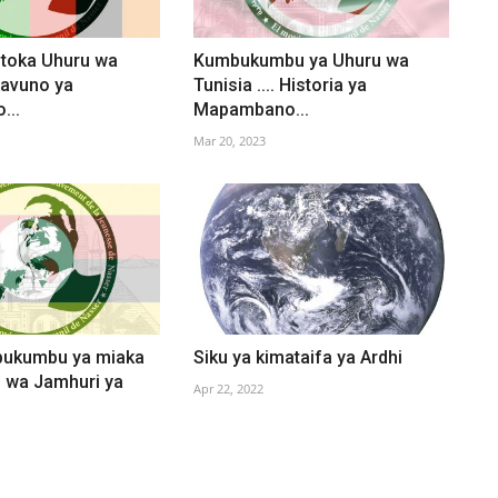
utoka Uhuru wa
Kumbukumbu ya Uhuru wa
Mavuno ya
Tunisia .... Historia ya
...
Mapambano...
Mar 20, 2023
bukumbu ya miaka
Siku ya kimataifa ya Ardhi
u wa Jamhuri ya
Apr 22, 2022