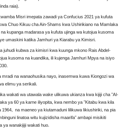
nda raia).
wamba Misri imepata zawadi ya Confucius 2021 ya kufuta
u kwa Chuo Kikuu cha Ain-Shams kwa Ushirikiano na Mamlaka
 na kupanga madarasa ya kufuta ujinga wa kutojua kusoma
ye umaskini katika Jamhuri ya Kiarabu ya Kimisri.
 juhudi kubwa za kimisri kwa kuunga mkono Rais Abdel-
kutojua kusoma na kuandika, ili kujenga Jamhuri Mpya na isiyo
030.
wa mradi na wanaohusika nayo, inasemwa kuwa Kiongozi wa
 elimu ya serikali.
a wakati wa utawala wake ulikuwa ukianza kwa kijiji cha "Al-
a ya 60 ya karne iliyopita, kwa nembo ya "Kitabu kwa kila
 na maeneo ya kiutamaduni lilikuwa likiushiriki, na pia
 mbinguni linatoa witu kujizidisha maarifa" ambapi misikiti
 ya wanakijiji wakati huo.