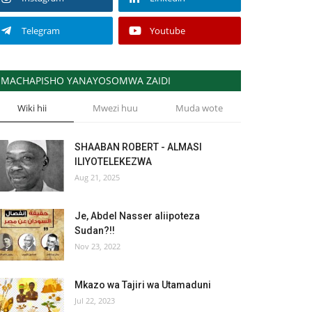
Telegram
Youtube
MACHAPISHO YANAYOSOMWA ZAIDI
Wiki hii
Mwezi huu
Muda wote
SHAABAN ROBERT - ALMASI
ILIYOTELEKEZWA
Aug 21, 2025
Je, Abdel Nasser aliipoteza
Sudan?!!
Nov 23, 2022
Mkazo wa Tajiri wa Utamaduni
Jul 22, 2023