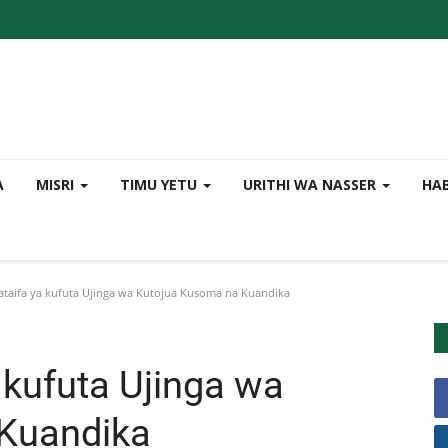
A
MISRI
TIMU YETU
URITHI WA NASSER
HA
ataifa ya kufuta Ujinga wa Kutojua Kusoma na Kuandika
 kufuta Ujinga wa
Kuandika