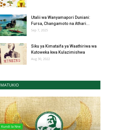
Utalii wa Wanyamapori Duniani:
Fursa, Changamoto na Athari...
Sep 7, 2025
Siku ya Kimataifa ya Waathiriwa wa
Kutoweka kwa Kulazimishwa
Aug 30, 2022
MATUKIO
Kundi la Nne