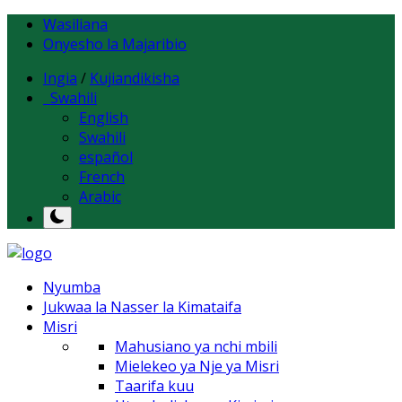
Wasiliana
Onyesho la Majaribio
Ingia
/
Kujiandikisha
Swahili
English
Swahili
español
French
Arabic
Nyumba
Jukwaa la Nasser la Kimataifa
Misri
Mahusiano ya nchi mbili
Mielekeo ya Nje ya Misri
Taarifa kuu