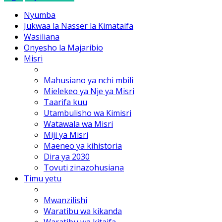
Nyumba
Jukwaa la Nasser la Kimataifa
Wasiliana
Onyesho la Majaribio
Misri
Mahusiano ya nchi mbili
Mielekeo ya Nje ya Misri
Taarifa kuu
Utambulisho wa Kimisri
Watawala wa Misri
Miji ya Misri
Maeneo ya kihistoria
Dira ya 2030
Tovuti zinazohusiana
Timu yetu
Mwanzilishi
Waratibu wa kikanda
Waratibu wa kitaifa