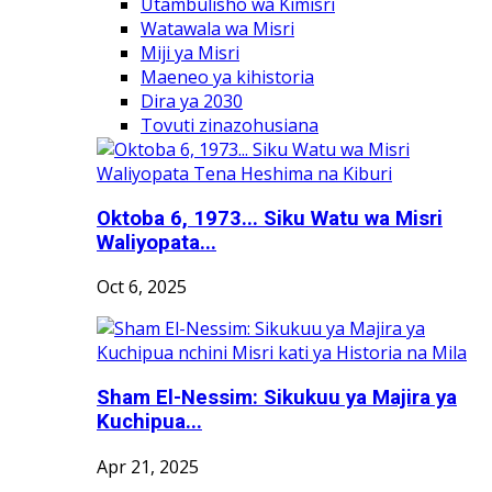
Utambulisho wa Kimisri
Watawala wa Misri
Miji ya Misri
Maeneo ya kihistoria
Dira ya 2030
Tovuti zinazohusiana
Oktoba 6, 1973... Siku Watu wa Misri
Waliyopata...
Oct 6, 2025
Sham El-Nessim: Sikukuu ya Majira ya
Kuchipua...
Apr 21, 2025