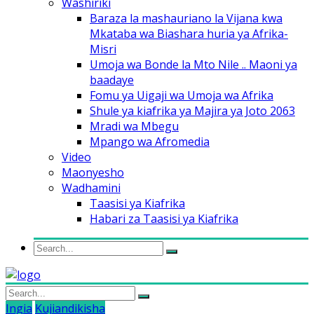
Washiriki
Baraza la mashauriano la Vijana kwa
Mkataba wa Biashara huria ya Afrika-
Misri
Umoja wa Bonde la Mto Nile .. Maoni ya
baadaye
Fomu ya Uigaji wa Umoja wa Afrika
Shule ya kiafrika ya Majira ya Joto 2063
Mradi wa Mbegu
Mpango wa Afromedia
Video
Maonyesho
Wadhamini
Taasisi ya Kiafrika
Habari za Taasisi ya Kiafrika
Ingia
Kujiandikisha