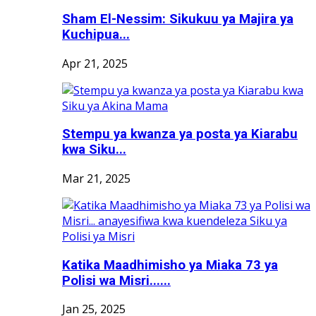
Sham El-Nessim: Sikukuu ya Majira ya
Kuchipua...
Apr 21, 2025
Stempu ya kwanza ya posta ya Kiarabu
kwa Siku...
Mar 21, 2025
Katika Maadhimisho ya Miaka 73 ya
Polisi wa Misri......
Jan 25, 2025