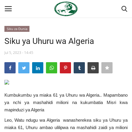
Siku za Dunia
Ingia
Kujiandikisha
Siku ya Uhuru wa Algeria
Nyumba
Jul 5, 2023 - 14:45
Jukwaa la Nasser la Kimataifa
Wasiliana
Kumbukumbu ya miaka 61 ya Uhuru wa Algeria.. Mapambano
Onyesho la Majaribio
ya nchi ya mashahidi milioni na kukumbatia Misri kwa
mapinduzi ya Algeria
Misri
Leo, Watu ndugu wa Algeria wanasherekea siku ya Uhuru ya
Timu yetu
miaka 61, Uhuru ambao ulilipwa na mashahidi zaidi ya milioni