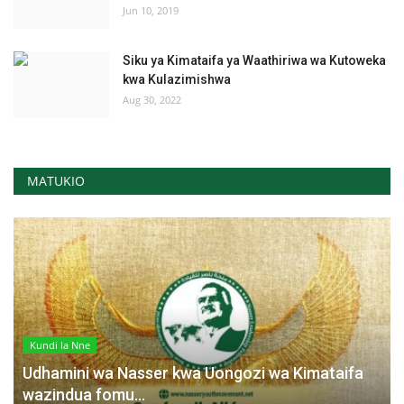
Jun 10, 2019
Siku ya Kimataifa ya Waathiriwa wa Kutoweka
kwa Kulazimishwa
Aug 30, 2022
MATUKIO
Kundi la Nne
Udhamini wa Nasser kwa Uongozi wa Kimataifa
wazindua fomu...