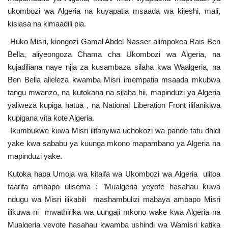
Nyaraka
ukombozi wa Algeria na kuyapatia msaada wa kijeshi, mali,
kisiasa na kimaadili pia.
Nafasi
Huko Misri, kiongozi Gamal Abdel Nasser alimpokea Rais Ben
Bella, aliyeongoza Chama cha Ukombozi wa Algeria, na
Washiriki
kujadiliana naye njia za kusambaza silaha kwa Waalgeria, na
Ben Bella alieleza kwamba Misri imempatia msaada mkubwa
Video
tangu mwanzo, na kutokana na silaha hii, mapinduzi ya Algeria
yaliweza kupiga hatua , na National Liberation Front ilifanikiwa
Maonyesho
kupigana vita kote Algeria.
Ikumbukwe kuwa Misri ilifanyiwa uchokozi wa pande tatu dhidi
Wadhamini
yake kwa sababu ya kuunga mkono mapambano ya Algeria na
mapinduzi yake.
Language
Kutoka hapa Umoja wa kitaifa wa Ukombozi wa Algeria ulitoa
English
Swahili
español
taarifa ambapo ulisema : "Mualgeria yeyote hasahau kuwa
ndugu wa Misri ilikabili mashambulizi mabaya ambapo Misri
French
Arabic
ilikuwa ni mwathirika wa uungaji mkono wake kwa Algeria na
Mualgeria yeyote hasahau kwamba ushindi wa Wamisri katika