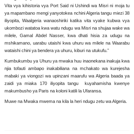
Vita vya kihistoria vya Port Said ni Ushindi wa Misri ni moja tu
ya mapambano mengi yanyotokea nchini Algeria tangu miezi 38
iliyopita, Waalgeria wanaoshiriki katika vita vyake kubwa vya
ukombozi watatoa kwa watu ndugu wa Misri na shujaa wake wa
milele, Gamal Abdel Nasser, kwa dhati hisia za udugu na
mshikamano, uarabu utaishi kwa uhuru wa milele na Waarabu
wataishi chini ya bendera ya uhuru, kiburi na utukufu."
Kumbukumbu ya Uhuru ya mwaka huu inaonekana inakuja kwa
njia tofauti ambapo inakabiliana na mchakato wa kurejesha
mabaki ya viongozi wa upinzani maarufu wa Algeria baada ya
zaidi ya miaka 170 iliyopita tangu kuyahamisha kwenye
makumbusho ya Paris na koloni katili la Ufaransa.
Muwe na Mwaka mwema na kila la heri ndugu zetu wa Algeria.