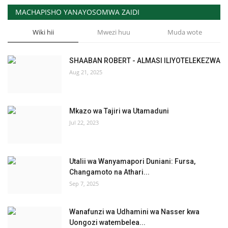
MACHAPISHO YANAYOSOMWA ZAIDI
Wiki hii
Mwezi huu
Muda wote
SHAABAN ROBERT - ALMASI ILIYOTELEKEZWA
Aug 21, 2025
Mkazo wa Tajiri wa Utamaduni
Jul 22, 2023
Utalii wa Wanyamapori Duniani: Fursa,
Changamoto na Athari...
Sep 7, 2025
Wanafunzi wa Udhamini wa Nasser kwa
Uongozi watembelea...