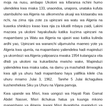
moja na nusu, ambapo Ukoloni wa kifaransa nchini humo
Urithi wa Nasser
uliendelea kwa miaka 133, unaondoa, unapora, unataka kufuta
utambulisho wa Algeria na ulikomesha ukuaji wa kistaarabu wa
nchi, na zima njia zote za upinzani wa watu wa Algeria na
Habari
kuweka shinikizo kwao kwa njia za kikatili mbaya zaidi, Lakini
mazoea ya ukoloni hayakufaulu katika kuzima upinzani na
Harakati ya Nasser kwa Vijana
mapambano ya Watu wa Algeria na ujasiri wao katika kulinda
ardhi yao, Upinzani wa wananchi ulijumuisha maeneo yote ya
Kanuni na Masharti ya Udhamini wa
Algeria kwa ujumla, na mapambano yaliendelea hadi mapinduzi
Nasser
ya ukombozi wa Algeria yalipoanza mwaka 1954 kutangaza vita
dhidi ya ukoloni na kukaribisha mwisho wake, Mapinduzi
Udhamini wa Nasser
yaliendelea kwa miaka saba, na damu ya mashahidi ilimwagika
kwa ajili ya uhuru hadi mapambano haya yalifikia kilele cha
Nyaraka na Marejeleo
uhuru mnamo Julai 3, 1962. Tarehe 5 Julai ilichaguliwa
kusherehekea Siku ya Uhuru na Vijana pamoja.
Waanzilishi
Kwa upande wa Misri, kwa uongozi wa Hayati Rais Gamal
Raia wa ulimwengu mzima
Abdel Nasser, Misri ilichukua hatua ya kuunga mkono
mapambano ya Algeria, kwani Misri iliyapitisha mapinduzi ya