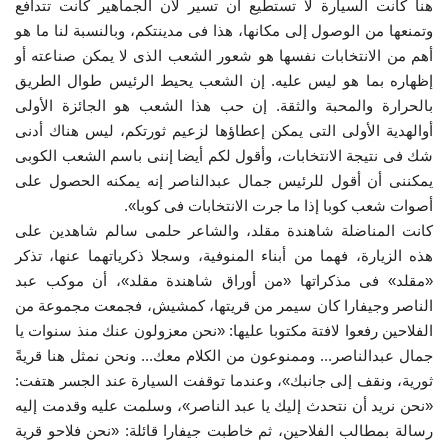
هنا كانت السيارة لا تستطيع أن تسير لأن الجماهير كانت تتدافع
وتمنعها من الوصول إلى مكانها، هذا فى مدينتكم، وبالنسبة لنا ما هو
الفيديوهات
أهم من الانتخابات نفسها هو شعور الشعب الذى لا يمكن صناعته أو
إظهاره بما هو ليس عليه. إن الشعب يحيط الرئيس طوال الطريق
الرعاة
بالحرارة والمحبة والثقة. إن حب هذا الشعب هو الجائزة الأولى
أوالهدية الأولى التى يمكن إعطاؤها لزعيم ثورتكم، ليس هناك أدنى
الشركاء
شك فى نتيجة الانتخابات، وأقول لكم أيضا إننى باسم الشعب الكوبى
يمكننى أن أقول للرئيس جمال عبدالناصر إنه يمكنه الحصول على
Gallery
أصوات شعب كوبا إذا ما جرت الانتخابات فى كوبا».
كانت المناضلة شاهندة مقلد، والشاعر حلمى سالم شاهدين على
لغة
هذه الزيارة، فهما من أبناء المنوفية، وسجلا ذكرياتهما عنها، تذكر
«مقلد» فى مذكراتها «من أوراق شاهندة مقلد»، أن موكب عبد
español
Swahili
English
الناصر وجيفارا كان سيمر من قريتها، كمشيش، فجمعت مجموعة من
Arabic
French
الفلاحين رفعوا لافتة مكتوبا عليها: «نحن معزولون عنك منذ سنوات يا
جمال عبدالناصر... وممنوعون من الكلام معك... ونحن نمثل هنا قريةً
ثورية، ونقف إلى جانبك»، وعندما توقفت السيارة عند الجسر هتفت:
«نحن نريد أن نتحدث إليك يا عبد الناصر»، وسلمت عليه وقدمت إليه
رسالة بمطالب الفلاحين، ثم خاطبت جيفارا قائلة: «نحن فلاحو قرية