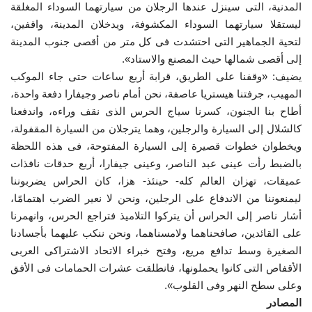
المدنية، التى سينزل عندها الرجلان من سيارتهما السوداء المغلقة
ليستقلا سيارتهما السوداء المكشوفة، ويدخلان المدينة، واقفين،
لتحية الجماهير التى احتشدت فى كل متر من أقصى جنوب المدينة
إلى أقصى شمالها حيث المصنع والاستاد».
يضيف: «وقفنا على الطريق، قرابة أربع ساعات حتى جاء الموكب
المهيب، جرفتنا هيستريا عاصفة، نحن أمام ناصر وجيفارا دفعة واحدة،
أطاح بنا الجنون، كسرنا سياج الحرس الذى نقف وراءه، واندفعنا
كالشلال إلى السيارة والرجلين، وهما يترجلان من السيارة المقفولة،
ويخطوان خطوات قصيرة إلى السيارة المفتوحة، فى هذه اللحظة
بالضبط رأت عينى عبد الناصر، وعينى جيفارا، أربع حدقات نافذات
عميقات، تهزان العالم كله- حينئذ- هزا، كان الحراس يضربوننا
ليمنعوننا من الاندفاع على الرجلين، ونحن لا نعير الضرب اهتمامًا،
أشار ناصر إلى الحراس أن يتركوا التلاميذ فتراجع الحرس، وانهمرنا
على القائدين، صافحناهما ولامسناهما، ونحن ننكب عليهما بأجسادنا
الصغيرة وسط تدافع مريع، وفتح خبراء الاتحاد الاشتراكى العربى
الأقفاص التى كانوا يحملونها، فانطلقت عشرات الحمامات فى الأفق
وعلى سطح النهر وفى القلوب».
المصادر