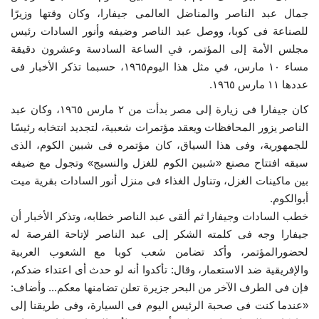
جمال عبد الناصر والمناضل العالمى جيفارا، وكان وقتها وزيرًا
إرث جمال عبدالناصر
للصناعة فى كوبا، ووصل عبد الناصر وضيفه وأنور السادات رئيس
مجلس الأمة إلى المؤتمر، في الساعة السادسة وعشرون دقيقة
أخبار
مساء ١٠ مارس، في مثل هذا اليوم١٩٦٥، حسبما تذكر الأخبار فى
عددها ١١ مارس ١٩٦٥.
شروط وأحكام منحة ناصر للقيادة الدولية
كان جيفارا فى زيارة إلى مصر بدأت من ٢ مارس ١٩٦٥، وكان عبد
الناصر يزور المحافظات ويعقد مؤتمرات شعبية، لتجديد انتخابه رئيسًا
منحة ناصر للقيادة الدولية
للجمهورية، وفى هذا السياق، كان مؤتمره فى شبين الكوم، الذى
سبقه افتتاح مصنع «شبين الكوم للغزل والنسيج» وتجول مع ضيفه
مرجعياتنا
بين ماكينات الغزل، وتناول الغذاء فى منزل أنور السادات بقرية ميت
أبوالكوم.
المواطن العالمي
خطب السادات وجيفارا ثم ألقى عبد الناصر خطابه، وتذكر الأخبار أن
جيفارا وجه فى كلمته الشكر إلى عبد الناصر لإتاحة الفرصة له
الرواد
لحضورالمؤتمر، وأكد تضامن شعب كوبا مع الشعوب العربية
والإفريقية ضد الاستعمار، وقال: تأكدوا أنه لو حدث أى اعتداء ضدكم،
فرص
فإن فى الطرف الآخر من البحر جزيرة تعلن تضامنها معكم... وأضاف:
«عندما كنت فى صحبة الرئيس اليوم فى السيارة، وفى طريقنا إلى
وثائق