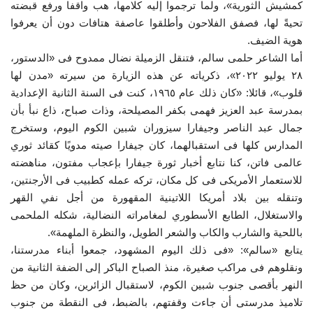
كمشيش الثورية»، ولما ترجموا إليه كلامها، هب واقفا ورفع قبضته
تحيةً لها، فصفق الفلاحون وأطلقوا عاصفة هتافات دون أن يعرفوا
هوية الضيف.
أما الشاعر حلمى سالم، فتنقل الزميلة نضال ممدوح فى «الدستور،
٢٨ يوليو ٢٠٢٢»، ذكرياته عن هذه الزيارة من سيرته «مدن لها
قلوب»، قائلا: «كان ذلك عام ١٩٦٥، كنت فى السنة الثانية الإعدادية
بمدرسة عبد العزيز فهمى بكفر المصيلحة، وذات صباح، ذاع نبأ بأن
جمال عبد الناصر وجيفارا سيزوران شبين الكوم اليوم، وستخرج
المدارس كلها فى استقبالهما، كان جيفارا صيته مدويًا كقائد ثوري
عالمى فاتن، كنا نتابع أخبار ثورة جيفارا بإعجاب مفتون، مناهضته
للاستعمار الأمريكى فى كل مكان، تركه عمله كطبيب فى الأرجنتين،
وتنقله بين بلاد أمريكا اللاتينية المقهورة من أجل نفي القهر
والاستغلال، الطابع الأسطوري لمغامراته النضالية، شكله الملحمى
باللحية والشارب والكاب والشعر الطويل، والنظرة الملهمة».
يتابع «سالم»: «فى ذلك اليوم المشهود، جمعوا أبناء مدرستنا،
ونقلوهم فى مراكب صغيرة، منذ الصباح الباكر إلى الضفة الثانية من
النهر بأقصى جنوب شبين الكوم، لاستقبال الزائرين، وكان من حظ
تلاميذ مدرستى أن جاءت وقفتهم، بالضبط، فى النقطة من جنوب