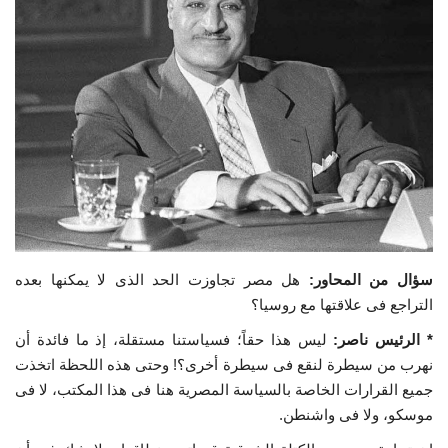
إرث جمال عبدالناصر
أخبار
شروط وأحكام منحة ناصر للقيادة الدولية
منحة ناصر للقيادة الدولية
مرجعياتنا
سؤال من المحاور:
هل مصر تجاوزت الحد الذى لا يمكنها بعده
المواطن العالمي
التراجع فى علاقتها مع روسيا؟
الرواد
* الرئيس ناصر:
ليس هذا حقاً؛ فسياستنا مستقلة، إذ ما فائدة أن
نهرب من سيطرة لنقع فى سيطرة أخرى؟! وحتى هذه اللحظة اتخذت
جميع القرارات الخاصة بالسياسة المصرية هنا فى هذا المكتب، لا فى
فرص
موسكو، ولا فى واشنطن.
وثائق