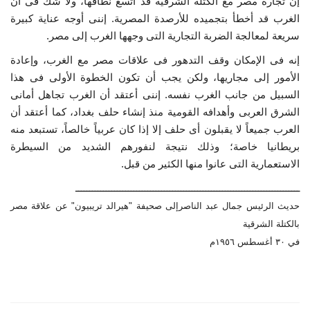
إن تجارة مصر مع الكتلة الشرقية قد اتسع نطاقها، ولا شك فى أن
الغرب قد أخطأ بتجميده للأرصدة المصرية. إننى أوجه عناية كبيرة
الفيديوهات
سريعة لمعالجة الضربة التجارية التى وجهها الغرب إلى مصر.
إنه فى الإمكان وقف التدهور فى علاقات مصر مع الغرب، وإعادة
الرعاة
الأمور إلى مجاريها، ولكن يجب أن تكون الخطوة الأولى فى هذا
السبيل من جانب الغرب نفسه. إننى أعتقد أن الغرب تجاهل أمانى
الشركاء
الشرق العربى وأهدافه القومية منذ إنشاء حلف بغداد، كما أعتقد أن
العرب جميعاً لا يقبلون أى حلف إلا إذا كان عربياً خالصاً، تستبعد منه
Gallery
بريطانيا خاصة؛ وذلك نتيجة لنفورهم الشديد من السيطرة
الاستعمارية التى عانوا منها الكثير من قبل.
لغة
ـــــــــــــــــــــــــــــــــــــــــــــــــــــــــــــــــــــــــــــــــ
español
Swahili
English
حديث الرئيس جمال عبد الناصرإلى صحيفة "هيرالد تريبيون" عن علاقة مصر
بالكتلة الشرقية
Arabic
French
في ٣٠ أغسطس ١٩٥٦م