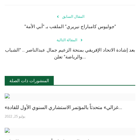
الفيديوهات
المقال السابق
"جوليوس كامباراج نيريري" الملقب بـ "أبي الأمة"
الرعاة
المقالة التالية
الشركاء
بعد إشادة الاتحاد الإفريقي بمنحة الزعيم جمال عبدالناصر .. "الشباب
والرياضة" تعلن...
Gallery
لغة
المنشورات ذات الصلة
English
Swahili
español
French
Arabic
«غزالي» متحدثاً بالمؤتمر الاستشاري السنوي الأول للقادة...
يوليو 25, 2022