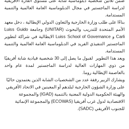
ضمن ثلاثين شخصية دبلوماسية شابة على مستوى القارة الافريقية
لدراسة الماجستير في مجال الدبلوماسية العامة العالمية والتنمية
إرث جمال عبدالناصر
المستدامة.
بناءًا على طلب وزارة الخارجية والتعاون الدولي الإيطالية ، دخل معهد
أخبار
الأمم المتحدة للتدريب والبحوث (UNITAR) وجامعة Luiss Guido
Carli و Luiss School of Governance الايطالية في شراكة لتطوير
منحة ناصر للقيادة الدولية
الماجستير التنفيذي الفريد في الدبلوماسية العامة العالمية والتنمية
المستدامة.
شروط وأحكام منحة ناصر للقيادة الدولية
ويعد هذا التطوير لقبول ما يصل إلى 30 شخصية قيادية شابة أفريقيًا
من ذوي المهارات العالية لدراسة الماجستير لمدة عام واحد
مرجعياتنا
بالعاصمة الإيطالية روما.
ويشارك الزبير رفقة عدد من الشخصيات الشابة الذين يعتمدون حاليًا
المواطن العالمي
على وزارة الشؤون الخارجية لبلدهم أو المعينين في الاتحاد الأفريقي
والهيئة الحكومية الدولية المعنية بالتنمية (IGAD) والمجموعة
الرواد
الاقتصادية لدول غرب أفريقيا (ECOWAS) والمجموعة الإنمائية
للجنوب الأفريقي (SADC).
فرص
وثائق