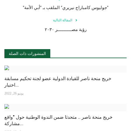
"جوليوس كامباراج نيريري" الملقب بـ "أبي الأمة"
الفيديوهات
المقالة التالية
الرعاة
رؤية مصــــــــــــر ٢٠٣٠
الشركاء
المنشورات ذات الصلة
Gallery
لغة
خريج منحة ناصر للقيادة الدولية عضو لجنة تحكيم مسابقة
English
Swahili
español
اختيار...
يونيو 26, 2022
French
Arabic
خريج منحة ناصر .. متحدثا ضمن الندوة الوطنية حول "واقع
مشاركة...