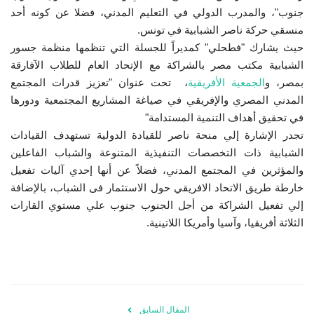
جنوب"، والمدرب الدولي في التعليم المدني، فضلا عن كونه أحد
إرث جمال عبدالناصر
منسقي حركة ناصر الشبابية في تونس.
حيث يشارك "فطحلي" كمديراً للجسلة التي تنظمها منظمة جسور
أخبار
الشبابية مكتب مصر بالشراكة مع الإتحاد العام للطلاب الآفارقة
بمصر، و
الجمعية الأفريقية
، تحت عنوان "تعزيز قدرات المجتمع
شروط وأحكام منحة ناصر للقيادة الدولية
المدني المصري والإفريقي في صياغة المشاريع المجتمعية ودورها
في تحقيق أهداف التنمية المستدامة"
منحة ناصر للقيادة الدولية
تجدر الإشارة إلي منحة ناصر للقيادة الدولية تستهدف القيادات
الشبابية ذات التخصصات التنفيذية المتنوعة والشباب الفاعلين
مرجعياتنا
والمؤثرين في المجتمع المدني، فضلاً عن أنها إحدي آليات تفعيل
خارطة طريق الاتحاد الافريقي حول الاستثمار فى الشباب، بالإضافة
المواطن العالمي
إلي تفعيل الشراكة من أجل الجنوب جنوب علي مستوي القارات
الثلاثة أفريقيا، وآسيا وأمريكا اللاتينية.
الرواد
فرص
المقال السابق
وثائق