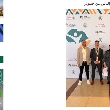
 إلياس من جيبوتي.
م
م