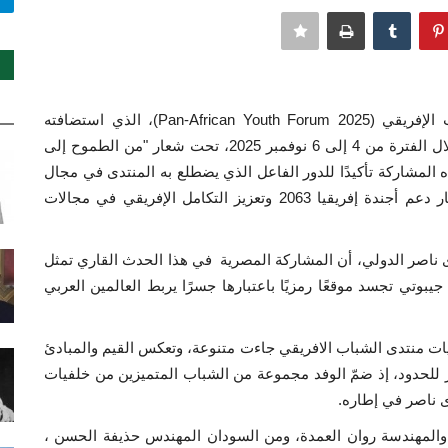
شارك منتدى ناصر الدولي في فعاليات منتدى الشباب الإفريقي (Pan-African Youth Forum 2025)، الذي استضافته
جمهورية جيبوتي بتنظيم من مفوضية الاتحاد الإفريقي خلال الفترة من 4 إلى 6 نوفمبر 2025، تحت شعار "من الطموح إلى
المشاركة تأكيدًا للدور الفاعل الذي يضطلع به المنتدى في مجال
الدبلوماسية الشبابية على المستويين الإفريقية، في إطار دعم أجندة إفريقيا 2063 وتعزيز التكامل الإفريقي في مجالات
اصر الدولي، أن المشاركة المصرية في هذا الحدث القاري تمثل
يبوتي تجسد موقعًا رمزيًا باعتبارها جسرًا يربط العالمين العربي
ات منتدى الشباب الافريقي جاءت متنوعة، وتعكس القيم والمبادئ
ابر للحدود، إذ ضمّ الوفد مجموعة من الشباب المتميزين من خلفيات
ى ناصر في إطاره.
 والمهندسة روان العمدة، ومن السودان المهندس حذيفة الحسن ،