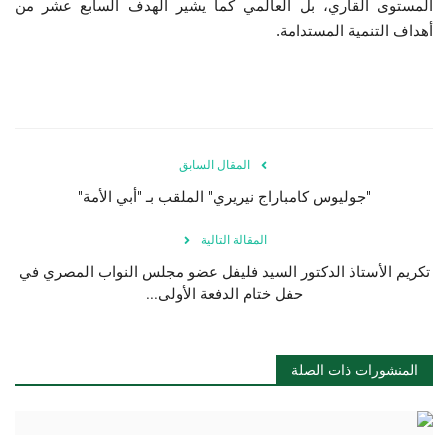
المستوى القاري، بل العالمي كما يشير الهدف السابع عشر من
أهداف التنمية المستدامة.
الفيديوهات
الرعاة
الشركاء
المقال السابق
"جوليوس كامباراج نيريري" الملقب بـ "أبي الأمة"
Gallery
المقالة التالية
لغة
تكريم الأستاذ الدكتور السيد فليفل عضو مجلس النواب المصري في
español
Swahili
English
حفل ختام الدفعة الأولى...
Arabic
French
المنشورات ذات الصلة