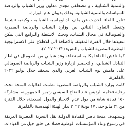
والتنمية الشبابية ، و مصطفي مجدي معاون وزير الشباب والرياضة
إرث جمال عبدالناصر
للسياسات والتنمية الشبابية، وذلك بديوان عام الوزارة.
تناول اللقاء الحديث عن ملف الدبلوماسية الشبابية ، وكيفية تنشيط
أخبار
وتفعيل التعاون الثنائي بين وزارة الشباب والرياضة المصرية
والصومالية في مجال الشباب، وبحث الانشطة والبرامج التي يمكن
شروط وأحكام منحة ناصر للقيادة الدولية
تنفيذها خلال الفترة المقبلة، بالاضافة الي للاطلاع على الاستراتيجية
الوطنية المصرية للشباب والنشء (٢٠٢٢-٢٠٢٧).
منحة ناصر للقيادة الدولية
كما ناقش اللقاء امكانية استضافة وفد شبابي من الصومال في اطار
التبادل الشبابي، والتحضير لزيارة وزير الشباب والرياضة الصومالي
مرجعياتنا
على هامش يوم الشباب العربي والذي سيعقد خلال يوليو ٢٠٢٢
بالقاهرة.
المواطن العالمي
كانت وزارة الشباب والرياضة المصرية نظمت فعاليات المنحة تحت
رعاية فخامة الرئيس عبد الفتاح السيسي رئيس الجمهورية، بمشاركة
الرواد
١٥٠ قيادة شابة من دول عدم الانحياز والدول الصديقة، خلال الفترة
من ٣١ مايو حتى ١٧ يونية ٢٠٢٢ بدار الهيئة الهندسية بالقاهرة.
فرص
وتستهدف منحة ناصر للقيادة الدولية نقل التجربة المصرية العريقة
في رسوخ وبناء المؤسسات الوطنية فضلا عن خلق جيل من القيادات
وثائق