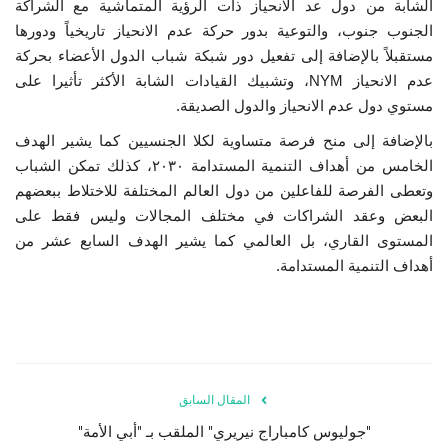
الشابة من دول عد الانحياز ذات الرؤية المتماشية مع الشراكة
الجنوب جنوب، والتوعية بدور حركة عدم الانحياز تاريخياً ودورها
الفيديوهات
مستقبلاً بالإضافة إلى تفعيل دور شبكة شباب الدول الأعضاء بحركة
عدم الانحياز NYM، وتشبيك القيادات الشابة الأكثر تأثيرا على
الرعاة
مستوي دول عدم الانحياز والدول الصديقة.
بالإضافة إلى منح فرصة متساوية لكلا الجنسيين كما يشير الهدف
الشركاء
الخامس من أهداف التنمية المستدامة ٢٠٣٠، كذلك تمكن الشباب
وتعطى الفرصة للفاعلين من دول العالم المختلفة للاختلاط ببعضهم
Gallery
البعض وعقد الشراكات في مختلف المجالات وليس فقط على
المستوى القاري، بل العالمي كما يشير الهدف السابع عشر من
لغة
أهداف التنمية المستدامة.
español
Swahili
English
Arabic
French
المقال السابق
"جوليوس كامباراج نيريري" الملقب بـ "أبي الأمة"