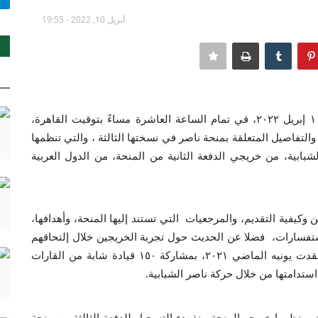
أبريل 10, 2022 - 19:55
ينظم خريجي منحة ناصر للقيادة الدولية، اليوم، الأحد ١٠ إبريل ٢٠٢٢، في تمام الساعة العاشرة مساءً بتوقيت القاهرة،
 والتفاصيل المتعلقة بمنحة ناصر في نسختها الثالثة ، والتي تنظمها
شبابية، من خريجي الدفعة الثانية من المنحة، من الدول العربية
وكيفية التقديم، والمرجعيات التي تستند إليها المنحة، وأهدافها،
استفسارات، فضلا عن الحديث حول تجربة الخريجين خلال إلتحاقهم
بمنحة ناصر للقيادة الدولية في نسختها الثانية والتي انعقدت يونيه الماضي ٢٠٢١، بمشاركة ١٥٠ قيادة شابة من القارات
لي استدامتها من خلال حركة ناصر الشبابية.
تي ينظمها خريجو المنحة منذ بدء التسجيل للدفعة الثالثة من منحة