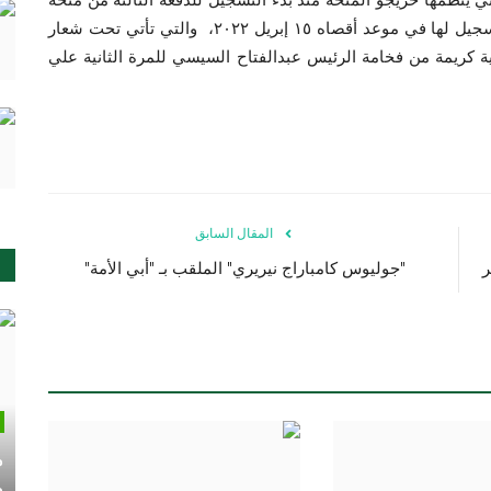
ناصر للقيادة الدولية، والتي من المقرر أن يغلق باب التسجيل لها في موعد أقصاه ١٥ إبريل ٢٠٢٢، والتي تأتي تحت شعار
 كريمة من فخامة الرئيس عبدالفتاح السيسي للمرة الثانية علي
المقال السابق
ر
"جوليوس كامباراج نيريري" الملقب بـ "أبي الأمة"
م
م