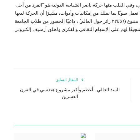
 وفي القلب منها حركة ناصر الشبابية الدولية هو "الفرد من أجل
 نعمل سويًا بما نملك من إمكانيات وأدوات، مشيرًا أن الحركة لديها
موقع إلكتروني يتم بثه بخمس لغات بمحتوى (٤٥٣٥ مقال) متنوع (٢٢٤٥٦ زائر حول العالم) ، داعيًا الحضور من طلاب الجامعة
، تشجيعًا لهم على الإسهام الثقافي والفكري ولخلق أرشيف إلكتروني
المقال السابق
السد العالي.. أعظم وأكبر مشروع هندسي في القرن
العشرين