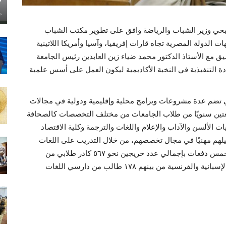
ماي
ي وزير الشباب والرياضة وافق على تطوير مكتب الشباب
لدولة المصرية تجاه قارات إفريقيا، وآسيا وأمريكا اللاتينية
 مع الأستاذ الدكتور محمد ضياء زين العابدين رئيس الجامعة
التنفيذية في النخبة الأكاديمية ليكون العمل على أسس علمية
تضم عدة مشروعات وبرامج محلية وإقليمية ودولية في مجالات
 دفعتين سنويًا من طلاب الجامعات من مختلف التخصصات كالصحافة
ات الألسن والآداب والإعلام واللغات والترجمة وكلية الاقتصاد
يلهم مهنيًا في مجال تخصصهم، من خلال التدريب على اللغات
والترجمة والعلاقات الدولية، لافتًا أنه انتهى حتى الآن من خمس دفعات بإجمالي عدد خريجين نحو ٥٦٧ كادر طلابي من
دارسي الإعلام واللغات، أقسام اللغة الإنجليزية والعربية والإسبانية والفرنسية من بينهم ١٧٨ طالب من دارسي اللغات