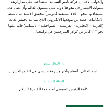
والدولي، لافتاً أن حركة ناصر الشبابية استطاعت علي مدار أربعة
سنوات الانتشار في نحو ٦٥ دولة علي مستوي العالم وأن يصل عدد
الفيديوهات
مستفاديها لنحو ١١٥٠٠ مستفيد كمؤشراً لتحقيق الاستدامة بأبسط
الامكانيات، فضلا عن موقعها الالكتروني الذي يتم بثه بخمس لغات
الرعاة
(العربية - الانجليزية - الفرنسية - السواحيلية - الاسبانية) قائم عليها
نحو ٢٢٣ كادر من كوادر المترجمين في برامجنا.
الشركاء
Gallery
لغة
المقال السابق
español
Swahili
English
السد العالي.. أعظم وأكبر مشروع هندسي في القرن العشرين
Arabic
French
المقالة التالية
كلمة الرئيس السيسي أمام قمة القاهرة للسلام