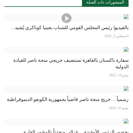
المنشورات ذات الصلة
بالفيديو| رئيس المجلس القومي للشباب بغينيا كوناكري يُشيد...
أغسطس 2, 2022
سفارة باكستان بالقاهرة تستضيف خريجي منحة ناصر للقيادة
الدولية
يونيو 14, 2022
رسمياً .. خريج منحة ناصر قاضياً بجمهورية الكونغو الديموقراطية
يونيو 22, 2023
بحضور الرئيس الأوغندي .. غزالي متحدثاً بالمؤتمر القاري...