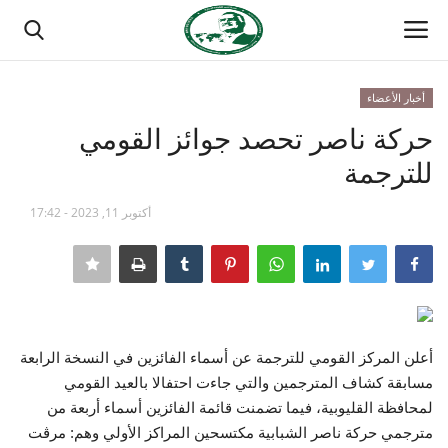
أخبار الأعضاء
تسجيل الدخول
تسجيل
حركة ناصر تحصد جوائز القومي
للترجمة
الصفحة الرئيسية
أكتوبر 11, 2023 - 17:42
منتدى ناصر الدولي
مدرسة الطليعة الوطنية
حركة ناصر الشبابية
أعلن المركز القومي للترجمة عن أسماء الفائزين في النسخة الرابعة
مصر
مسابقة كشاف المترجمين والتي جاءت احتفالا بالعيد القومي
لمحافظة القليوبية، فيما تضمنت قائمة الفائزين أسماء أربعة من
فريق العمل
مترجمي حركة ناصر الشبابية مكتسحين المراكز الأولي وهم: مرڤت