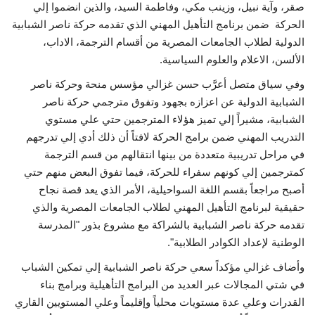
صقر، وآية نبيل، وزينب مكي، وفاطمة السيد، والذين انضموا إلي
إرث جمال عبدالناصر
الحركة ضمن برنامج التأهيل المهني الذي تقدمه حركة ناصر الشبابية
الدولية لطلاب الجامعات المصرية من أقسام الترجمة، الاداب،
الألسن، الاعلام والعلوم السياسية.
أخبار
وفي سياق متصل أعرَّب حسن غزالي مؤسس منحة وحركة ناصر
شروط وأحكام منحة ناصر للقيادة الدولية
الشبابية الدولية عن اعزازه بجهود وتفوق مترجمي حركة ناصر
الشبابية، مشيراً إلي تميز هؤلاء المترجمين حتي علي مستوي
منحة ناصر للقيادة الدولية
التدريب المهني ضمن برامج الحركة لافتاً أن ذلك أدي إلي تدرجهم
في مراحل تدريبية متعددة من بينها انتقالهم من قسم الترجمة
مرجعياتنا
كمترجمين إلي كونهم سفراء للحركة، فيما تفوق البعض منهم حتي
أصبح مراجعاً بقسم اللغة السواحيلية، الأمر الذي يعد قصة نجاح
المواطن العالمي
حقيقية لبرنامج التأهيل المهني لطلاب الجامعات المصرية والذي
تقدمه حركة ناصر الشبابية بالشراكة مع مشروع بذور "المدرسة
الرواد
الوطنية لإعداد الكوادر الطلابية".
وأضاف غزالي مؤكداً سعي حركة ناصر الشبابية إلي تمكين الشباب
فرص
في شتي المجالات عبر العديد من البرامج التأهيلية وبرامج بناء
القدرات وعلي عدة مستويات محلياً وإقليماً وعلي المستويين القاري
وثائق