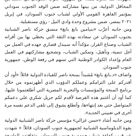
المحافل الدولية، من بينها مشاركته ضمن الوفد الجنوب سوداني
الفيديوهات
بمؤتمر القاهرة القومي الأولي لشباب جنوب السودان، في إبريل
٢٠٢١ بمصر، ضمن مشروع وحدة وادي النيل - رؤي مستقبلية.
ومن جانبه أعرَّب «بنيامين بانغ بانغ» منسق حركة ناصر الشبابية
الرعاة
بجنوب السودان عن سعادته بهذه الثقة التي يحظي بها بين أقرانه
الشباب وصناع القرار، مؤكداً أنه سيبذل قصاري جهده في العمل من
الشركاء
أجل تنمية، وتأهيل، وتمكين الشباب، وتشجيع مشاركتهم في العمل
العام وإعداد الكوادر الوطنية التي تسهم في رفعة الوطن، جمهورية
Gallery
جنوب السودان.
واضاف «د.بانغ بانغ» مُشيداً بمنحة ناصر للقيادة الدولية قائلاً: «أود أن
لغة
أقدركم على التزامكم وعملكم الدؤوب الذي أظهرتموه من خلال
español
Swahili
English
برنامج المنحة والمؤسسات والتجربة المصرية التي أطلعتمونا عليها،
كما أود أن أغتنم هذه الفرصة لأقدم لكم جزيل شكري علي دعمكم
Arabic
French
المتواصل حتي بعد إنتهاءها، وأتطلع بشوق إلى تلقي الدعم نفسه مرة
أخرى في تعييني الجديد».
ومن جانبه أشاد «حسن غزالي» مؤسس حركة ناصر الشبابية الدولية
بقوة الدبلوماسية الشبابية لجمهورية جنوب السودان، قائلاً: « شهدت
عن قرب كفاءة شباب جمهورية جنوب السودان، وثقافتهم الواسعة