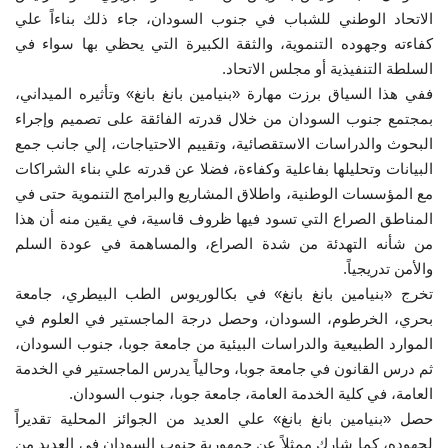
الاتحاد الوطني للشباب في جنوب السودان، جاء ذلك بناءاً علي
إرث جمال عبدالناصر
كفاءته وجهوده التنموية، والثقة الكبيرة التي يحظي بها سواء في
السلطة التنفيذية أو مجلس الاتحاد.
أخبار
ففي هذا السياق برزت مهارة «بنيامين بانغ بانغ» وتأثيره الميداني،
بمجتمع جنوب السودان من خلال قدرته الفائقة على تصميم وإجراء
شروط وأحكام منحة ناصر للقيادة الدولية
البحوث والدراسات الاستقصائية، وتقييم الاحتياجات، إلي جانب جمع
البيانات وتحليلها بفاعلية وكفاءة، فضلا عن قدرته علي بناء الشراكات
منحة ناصر للقيادة الدولية
مع المؤسسات الوطنية، واطلاق المشاريع والبرامج التنموية حتى في
المناطق الصراع التي تسود فيها ظروف قاسية، في يقين منه أن هذا
مرجعياتنا
من شأنه التهدئة من شدة الصراع، والمساهمة في عودة السلم
والأمن تدريجياً.
المواطن العالمي
تخرج «بنيامين بانغ بانغ» في بكالوريوس الطب البيطري، جامعة
بحري، الخرطوم، السودان، وحصل درجة الماجستير في العلوم في
الرواد
الموارد الطبيعية والدراسات البيئية من جامعة جوبا، جنوب السودان،
ثم درس القانون في جامعة جوبا، وحالياً يدرس الماجستير في الخدمة
فرص
العامة، في كلية الخدمة العامة، جامعة جوبا، جنوب السودان.
حصل «بنيامين بانغ بانغ» علي العديد من الجوائز المحلية تقديراً
وثائق
لجهوده، كما شارك ممثلاً عن جمهورية جنوب السودان في العديد من