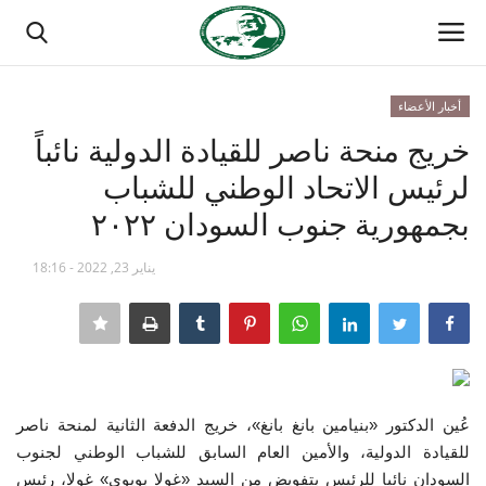
أخبار الأعضاء
تسجيل الدخول
تسجيل
خريج منحة ناصر للقيادة الدولية نائباً
لرئيس الاتحاد الوطني للشباب
الصفحة الرئيسية
بجمهورية جنوب السودان ٢٠٢٢
مدرسة الطليعة الوطنية
يناير 23, 2022 - 18:16
منتدى ناصر الدولي
حركة ناصر الشبابية
مصر
عُين الدكتور «بنيامين بانغ بانغ»، خريج الدفعة الثانية لمنحة ناصر
للقيادة الدولية، والأمين العام السابق للشباب الوطني لجنوب
فريق العمل
السودان نائبا للرئيس بتفويض من السيد «غولا بويوي» غولا، رئيس