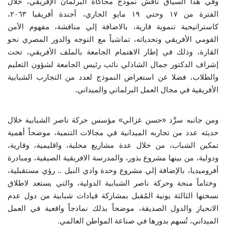
وفي هذا السياق ناقش نموذج محاكاة البرلمان الإفريقي، خلال
الفترة من ١٧ وحتي ١٩ مايو الجاري، أجندة أفريقيا ٢٠٦٣،
الفيديوهات
كاستراتيحية تنموية قارية، بالاضافة إلي مناقشة، مفهوم الأمن
القومي الأفريقي وتحدياته، تماشياً مع التوجه والدور المصري نحو
الرعاة
القارة، وذلك في إطار الاهتمام الجامعة بالملف الأفريقي، تحت
إشراف الدكتور جمال الشاذلي نائب رئيس الجامعة لشؤون التعليم
الشركاء
والطلاب، فضلا عن استعراض النموذج لعدد من التجارب الشبابية
الأفريقية في مجال العمل البرلماني والميداني.
Gallery
ومن جانبه سرَّد «حسن غزالي» مؤسس حركة ناصر الشبابية خلال
لغة
حديثه عدد من تجاربه الميدانية في مجالات التنمية، موضحاً أهمية
تمكين الشباب، من خلال عدة مشاريع محلية، واقليمية، وقارية،
español
Swahili
English
ودولية، من بينها مشروع بذور، والمدرسة الافريقية الصيفية، ومبادرة
Arabic
French
أفروميديا، بالإضافة إلي مشروع وحدة وادي النيل .. رؤي مستقبلية،
وختاماً منحة وحركة ناصر الشبابية الدولية، والتي يستعد لاطلاق
نسختها الثالثة يونية المُقبل بمشاركة قيادات شبابية من دول عدم
الانحياز والدول الصديقة، موضحاً بذلك نماذجاً واقعية في العمل
الميداني، تُسهم بدورها في صناعة المواطن العالمي.