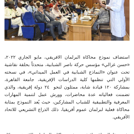
إرث جمال عبدالناصر
أخبار
شروط وأحكام منحة ناصر للقيادة الدولية
منحة ناصر للقيادة الدولية
استضاف نموذج محاكاة البرلمان الافريقي، مايو الجاري ٢٠٢٢،
«حسن غزالي» مؤسس حركة ناصر الشبابية، متحدثاً بحلقة نقاشية
مرجعياتنا
تحت عنوان «النماذج الشبابية في العمل الميداني»، في نسخته
الأولي التي تنظمها كلية الدراسات الإفريقية، جامعة القاهرة،
المواطن العالمي
بمشاركة ١٢٠ قيادة شابة، ممثلون لنحو ٢٤ دولة إفريقية، والذي
تضمنت فعالياته عدة محاضرات، وورش عمل لتنمية المهارات
الرواد
المعرفية والتطبيقية للشباب المشاركين، حيث يُعد النموذج بمثابة
محاكاة فعلية لبرلمان عموم أفريقيا، ذلك الذراع التشريعي للاتحاد
الأفريقي.
فرص
وثائق