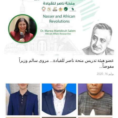
عضو هيئة تدريس منحة ناصر للقيادة... مروى سالم وزيراً
مفوضاً...
يوليو 16, 2020