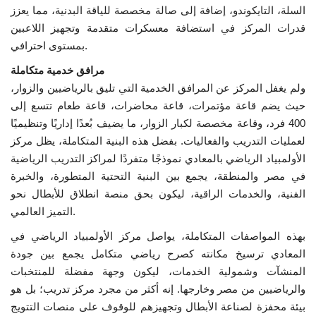
السلة، التايكوندو، إضافة إلى صالة مخصصة للياقة البدنية، مما يعزز
قدرات المركز في استضافة معسكرات متقدمة وتجهيز اللاعبين
الفيديوهات
بمستوى احترافي.
الرعاة
مرافق خدمية متكاملة
ولم يغفل المركز عن المرافق الخدمية التي تليق بالرياضيين والزوار،
الشركاء
حيث يضم قاعة مؤتمرات، قاعة محاضرات، قاعة طعام تتسع إلى
400 فرد، وقاعة مخصصة لكبار الزوار، ما يضيف بُعدًا إداريًا وتنظيميًا
Gallery
لعمليات التدريب والفعاليات. بفضل هذه البنية المتكاملة، يظل مركز
الأولمبياد الرياضي بالمعادي نموذجًا متفردًا لمراكز التدريب الرياضية
لغة
في مصر والمنطقة، يجمع بين البنية التحتية المتطورة، والخبرة
الفنية، والخدمات الراقية، ليكون بحق منصة انطلاق للأبطال نحو
English
Swahili
español
التميز العالمي.
French
Arabic
بهذه المواصفات المتكاملة، يواصل مركز الأولمبياد الرياضي في
المعادي ترسيخ مكانته كصرح رياضي متكامل يجمع بين جودة
المنشآت وشمولية الخدمات، ليكون وجهة مفضلة للمنتخبات
والرياضيين من مصر وخارجها. إنه أكثر من مجرد مركز تدريب؛ بل هو
بيئة محفزة لصناعة الأبطال وتجهيزهم للوقوف على منصات التتويج