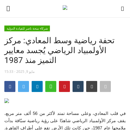
شركاء منحة ناصر للقيادة الدولية
تسجيل
تسجيل الدخول
تحفة رياضية وسط المعادي: مركز
الأولمبياد الرياضي يُجسد معايير
الصفحة الرئيسية
التميز منذ 1987
مدرسة الطليعة الوطنية
مايو 9, 2025 - 15:33
منتدى ناصر الدولي
حركة ناصر الشبابية
مصر
في قلب المعادي، وعلى مساحة تمتد لأكثر من 56 ألف متر مربع،
يقف مركز الأولمبياد الرياضي شاهدًا على رؤية رياضية سبّاقة بدأت
فريق العمل
ملامحها عام 1987، حين كانت تلك الأرض تقع على أطراف القاهرة.