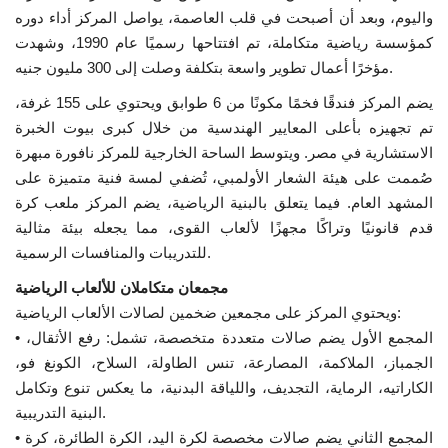
واليوم، وبعد أن أصبحت في قلب العاصمة، يواصل المركز أداء دوره
إرث جمال عبدالناصر
كمؤسسة رياضية متكاملة، تم افتتاحها رسميًا عام 1990، وشهدت
مؤخرًا أعمال تطوير واسعة بتكلفة وصلت إلى 300 مليون جنيه.
أخبار
يضم المركز فندقًا فخمًا مكونًا من 6 طوابق ويحتوي على 155 غرفة،
تم تجهيزه بأعلى المعايير الهندسية من خلال كبرى بيوت الخبرة
شروط وأحكام منحة ناصر للقيادة الدولية
الاستشارية في مصر. ويتوسط الساحة الخارجية للمركز نافورة مبهرة
صُممت على هيئة الشعار الأولمبي، تُضفي لمسة فنية متميزة على
منحة ناصر للقيادة الدولية
المشهد العام. فيما يتعلق بالبنية الرياضية، يضم المركز ملعب كرة
قدم قانونيًا وتراكًا مجهزًا لألعاب القوى، مما يجعله بيئة مثالية
مرجعياتنا
للتدريبات والمنافسات الرسمية.
مجمعان متكاملان للألعاب الرياضية
المواطن العالمي
ويحتوي المركز على مجمعين ضخمين لصالات الألعاب الرياضية:
• المجمع الأول يضم صالات متعددة متخصصة، تشمل: رفع الأثقال،
الرواد
الجمباز، الملاكمة، المصارعة، تنس الطاولة، السلاح، الكونغ فو،
الكاراتيه، الرماية، التجديف، واللياقة البدنية، ما يعكس تنوع وتكامل
فرص
البنية التدريبية.
• المجمع الثاني يضم صالات مخصصة لكرة اليد، الكرة الطائرة، كرة
وثائق