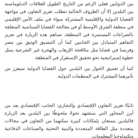
بين الدولتين فعلى الرغم من التاريخ الطويل للعلاقات الدبلوماسية
بين البلدين إلا أن الظروف الحالية تتطلب تعزيز التعاون في مواجهة
الفيديوهات
القضايا الدولية والإقليمية المشتركة سواء في ملف الأمن الإقليمي
في منطقة الشرق الأوسط أو في معالجة القضايا السياسية المتعلقة
الرعاة
بالصراعات المستمرة في المنطقة, تساهم هذه الزيارة في تعزيز
التفاهم المتبادل بين الجانبين كما أن التنسيق الوثيق بين مصر
الشركاء
وفرنسا في قضايا مثل مكافحة الإرهاب والهجرة غير الشرعية يمثل
خطوة إستراتيجية نحو تحقيق الإستقرار في المنطقة.
Gallery
كما أن تعميق الحوار بين البلدين حول القضايا الدولية سيعزز من
تأثيرهما المشترك في المنظمات الدولية.
لغة
español
Swahili
English
Arabic
French
ثانيًا/ تعزيز التعاون الإقتصادي والتجاري: الجانب الإقتصادي يعد من
أبرز المحاور التي ستشهد تحولا ملحوظًا بين البلدين بعد الزيارة
فالبلدين يتمتعان بإمكانات كبيرة تمكنهما من التعاون في مجالات
متعددة مثل الطاقة المتجددة والبنية التحتية والصناعات الدفاعية
وتكنولوجيا المعلومات.