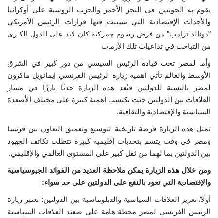
يقوم به الحوثيين في البحر الأحمر والحرب الروسية على أوكرانيا
إرث جمال عبدالناصر
والأحداث الإقتصادية التي تسببت فيها قرارات الرئيس الأمريكي
"دونالد ترامب" من فرض رسوم جمركية كان لابد على الدول الكبرى
أخبار
من التباحث في تداعيات تلك الأزمات
وأما لمصر تحت قيادة الرئيس السيسي من دور كبير في الشرق
شروط وأحكام منحة ناصر للقيادة الدولية
الأوسط والعالم تأتي أهمية زيارة الرئيس الفرنسي إيمانويل ماكرون
لمصر بالنسبة للدولتين فتُعد هذه الزيارة حدثًا بارزًا في مسار
منحة ناصر للقيادة الدولية
العلاقات بين الدولتين حيث تكتسب أهمية كبيرة على مختلف الأصعدة
السياسية والإقتصادية والثقافية.
مرجعياتنا
تمثل هذه الزيارة فرصة تاريخية لتوسيع وتعميق التعاون بين فرنسا
المواطن العالمي
ومصر في وقت يتسم بتحديات إقليمية كبيرة تتطلب تكاتف الجهود
بين الدولتين بما لهما من ثقل كبير على المستوى العالمي والإقليمي.
الرواد
ومن خلال هذه الزيارة يمكن ملاحظة العديد من الفوائد الجيوسياسية
والإقتصادية التي تعود بالنفع على الدولتين على حد سواء:
فرص
أولًا/ تعزيز العلاقات السياسية والدبلوماسية بين الدولتين: تعتبر زيارة
الرئيس الفرنسي لمصر محطة هامة على صعيد العلاقات السياسية
وثائق