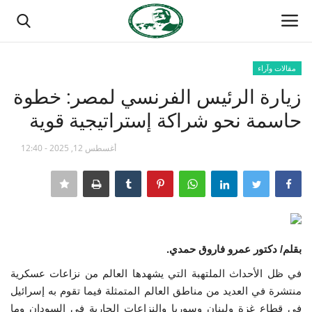
مقالات وآراء
تسجيل الدخول
تسجيل
زيارة الرئيس الفرنسي لمصر: خطوة
حاسمة نحو شراكة إستراتيجية قوية
الصفحة الرئيسية
أغسطس 12, 2025 - 12:40
مدرسة الطليعة الوطنية
منتدى ناصر الدولي
حركة ناصر الشبابية
بقلم/ دكتور عمرو فاروق حمدي.
مصر
في ظل الأحداث الملتهبة التي يشهدها العالم من نزاعات عسكرية
منتشرة في العديد من مناطق العالم المتمثلة فيما تقوم به إسرائيل
فريق العمل
في قطاع غزة ولبنان وسوريا والنزاعات الجارية في السودان وما