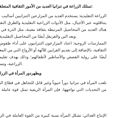
تمتلك الزراعة في تنزانيا العديد من الأمور الثقافية المتعلقة بالعادات والتقاليد المحلية، وتتمثل بعض هذه الأمور في:
الزراعة التقليدية: يستخدم العديد من المزارعين التنزانيين أساليب 
يتناقلونه عبر الأجيال، مثل الأدوات الزراعية التقليدية والطرق ال
هناك العديد من المحاصيل المرتبطة بثقافة معينة، مثل الذرة في 
ويعد البن والقرنفل أيضًا من المحاصيل التقليدية التي تمتلك أهمية كبيرة للاقتصاد والثقافة المحلية.
الممارسات الروحية: اعتاد المزارعون التنزانيون على أداء طقوس
الثقافية، بالإضافة إلى تقديم القرابين للآلهة أو الأرواح التي من الم
أيضًا على رواية القصص والأساطير لأطفالهم؛ وذلك بهدف تعليم
الزراعية، وتساهم هذه الأمور توافر المعرفة للأجيال بمرور الزمن.
ويظهردور المرأة في الزرا
تلعب المرأة في تنزانيا دوراً حيوياً وغير قابل للتجاهل في قطاع ال
من التحديات التي تواجهها، فإن المرأة الريفية تمثل قوة عاملة 
الإنتاج الغذائي: تشكل المرأة نسبة كبيرة من القوة العاملة في الز