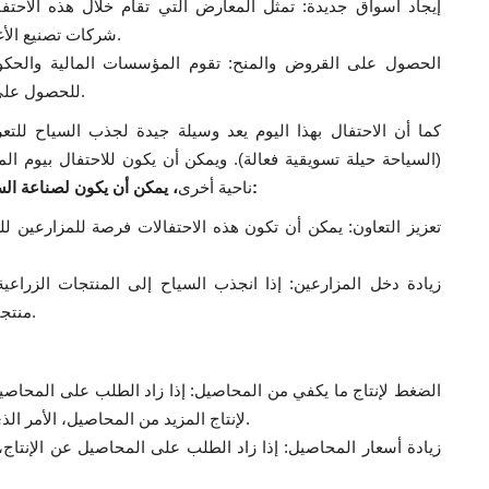
إيجاد أسواق جديدة: تمثل المعارض التي تقام خلال هذه الاحتف
شركات تصنيع الأغذية ومحلات السوبر ماركت وحتى البائعين الأجانب.
الحصول على القروض والمنح: تقوم المؤسسات المالية والحكومة
للحصول على القروض والمنح للاستثمار في أنشطتهم الزراعية.
كما أن الاحتفال بهذا اليوم يعد وسيلة جيدة لجذب السياح للتع
(السياحة حيلة تسويقية فعالة). ويمكن أن يكون للاحتفال بيوم الم
:
ناحية أخرى
، يمكن أن يكون لصناعة السي
تعزيز التعاون: يمكن أن تكون هذه الاحتفالات فرصة للمزارعين ل
زيادة دخل المزارعين: إذا انجذب السياح إلى المنتجات الزراع
منتجاتهم مباشرة للسياح أو من خلال الأسواق السياحية.
الضغط لإنتاج ما يكفي من المحاصيل: إذا زاد الطلب على المحاصي
لإنتاج المزيد من المحاصيل، الأمر الذي يمكن أن يؤثر على جودة المحاصيل وصحة التربة.
زيادة أسعار المحاصيل: إذا زاد الطلب على المحاصيل عن الإنتاج،