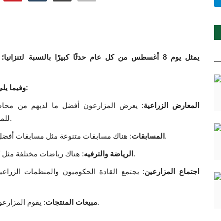
يمثل يوم 8 أغسطس من كل عام حدثًا كبيرًا بالنسبة لتنزانيا؛ حيث
:
وف
يما يل
المعارض الزراعية
: يعرض المزارعون أفضل ما لديهم من محاصي
للمزارعين للتعلم من أقرانهم وإيجاد أسواق جديدة لمنتجاتهم.
: هناك مسابقات متنوعة مثل مسابقات أفضل المحاصيل وأفضل الماشية وحتى طبخ الأطباق المحلية.
المسابقات
: هناك رياضات مختلفة مثل كرة القدم والرقصات التقليدية وغيرها من وسائل الترفيه.
الرياضة والترفيه
اجتماع المزارعين
: يجتمع القادة الحكوميون والمنظمات الزراعي
: يقوم المزارعون ببيع منتجاتهم مباشرة للجمهور، وبالتالي كسب الدخل.
مبيعات المنتجات