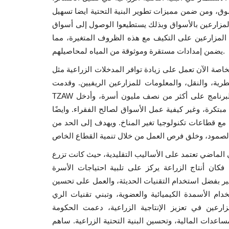
وق، ومن ضمن مميزات تطوير البنية التحتية ايضا تسهيل
لمزارعين بالأسواق وبذلك يستطيعوا الوصول إلى أسواق
د المزارعين على التكيف مع هذه الظروف المتغيرة، مما
يضمن إمدادات مستقرة وموثوقة من المياه لمحاصيلهم.
ة الآن تعمل على زيادة توافر المدخلات الزراعية مثل
يطرية، والنقل، والمعلومات للمزارعين الريفيين. وقدمت
TZAW التمويل لشركات القطاع الخاص ذات التوجه الزراعي. وقد أثر البرنامج على أكثر من نصف مليون أسرة، وأدخل
وغير كيفية عمل الأسواق لصالح الفقراء. وايضًا AECF هو ممول تنمية أفريقي يدعم الأعمال التجارية
ف مع قطاعات تكنولوجيا تغير المناخ. ويهدف إلى الحد من
ي الماضي تعتمد على الأساليب التقليدية، حيث كانت تزرع
كان أنتاج الزراعة يركز على تلبية احتياجات الأسرة
ير بفضل استخدام التقنيات الحديثة، والعمل على تحسين
دام الأسمدة الكيميائية والعضوية، وتبني تقنيات الري
ارعين في تعزيز الإنتاجية الزراعية، دعمت الحكومة
ساعدات المالية، وتحسين البنية التحتية الزراعية. ساهم