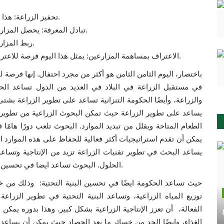
تحفيز الزراعة: هذا اليوم يحفز الشباب على الالتحاق بالقطاع الزراعي.
تبادل المعرفة: يحصل المزارعون على فرصة لتبادل المعرفة والتقنيات الجديدة.
ربط المزارعين: يمنح المزارعين فرصة للالتقاء وتوحيد الجهود.
الاعتراف بمساهمة المزارعين: يمثل هذا اليوم فرصة للاعتراف بالمساهمة الكبيرة للمزارعين في اقتصاد البلاد.
باختصار، اليوم الثامن الثامن هو أكثر من مجرد احتفال. إنها فرصة لتن
في مستقبل الزراعة في البلاد في العديد من الدول تساعد ال
والزراعة، وأيضًا الحكومة التنزانية تساعد على تطوير الزراعة بشت
يساعد على تطوير الزراعة حيث تمكن البحوث الزراعية من تطوير ت
الطعام المتاحة ويقلل من تبديد الموارد. البحوث تلعب دورًا هامًا 
يمكن أن تقدم استراتيجيات أكثر فعالية للحفاظ على هذه الموارد ال
يساعد البحث في تطوير تقنيات الزراعة تزيد من الإنتاجية وتساعد
الحلول. البحوث تساعد ايضا في تحسين قدرة صغار المزارعين من خلال تحسين سياسات الزراعة.
حيث تساعد الحكومة ايضًا في تحسين البنية التحتية: وذلك من خ
توزيع المياه الزراعية، وتساعد البنية التحتية في تطوير الزراعة 
الفعالة، أن تعزز الإنتاجية الزراعية بشكل كبير. وهذا بدوره يمكن 
الغذاء، وايضًا الحد من خسائر ما بعد الحصاد حيث يمكن أن يساعد ا