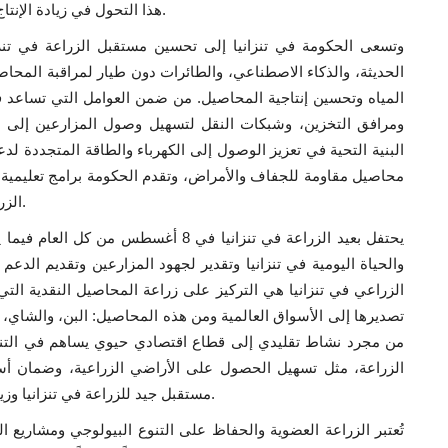
هذا التحول في زيادة الإنتاج الزراعي وتحقيق الأمن الغذائي وتحسين دخل المزارعين.
وتسعى الحكومة في تنزانيا إلى تحسين مستقبل الزراعة في تنزان
الحديثة، والذكاء الاصطناعي، والطائرات دون طيار لمراقبة المحاصي
المياه وتحسين إنتاجية المحاصيل. من ضمن العوامل التي تساعد ف
ومرافق التخزين، وشبكات النقل لتسهيل وصول المزارعين إلى ا
البنية التحية في تعزيز الوصول إلى الكهرباء والطاقة المتجددة لد
محاصيل مقاومة للجفاف والأمراض، وتقدم الحكومة برامج تعليمية 
الزراعية، وإدارة الأعمال الزراعية واستخدام التقنيات الحديثة.
يحتفل بعيد الزراعة في تنزانيا في 8 أغس
والحياة اليومية في تنزانيا وتقدير لجهود المزارعين وتقديم ال
الزراعي في تنزانيا هي التركيز على زراعة المحاصيل النقدية الت
تصديرها إلى الأسواق العالمية ومن هذه المحاصيل: البن، والشاي، و
من مجرد نشاط تقليدي إلى قطاع اقتصادي حيوي يساهم في التنمية 
الزراعة، مثل تسهيل الحصول على الأراضي الزراعية، وضمان أ
مستقبل جيد للزراعة في تنزانيا وزيادة الوعي بأهمية الزراعة وما تقدمه من تطور كبير للدول.
تُعتبر الزراعة العضوية والحفاظ على التنوع البيولوجي ومشاريع ا