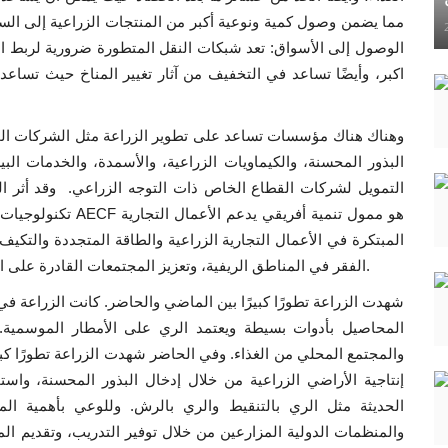
مما يضمن وصول كمية ونوعية أكبر من المنتجات الزراعية إلى الس
الوصول إلى الأسواق: تعد شبكات النقل المتطورة ضرورية لربط ا
اكبر، وأيضًا تساعد في التخفيف من آثار تغيير المناخ حيث تساع
وهناك هناك مؤسسات تساعد على تطوير الزراعة مثل الشركات الخاص
البذور المحسنة، والكيماويات الزراعية، والأسمدة، والخدمات الب
تكنولوجيات مبتكرة، 
المبتكرة في الأعمال التجارية الزراعية والطاقة المتجددة والتكي
الفقر في المناطق الريفية، وتعزيز المجتمعات القادرة على الصمود، وخلق فرص العمل من خلال تنمية القطاع الخاص.
شهدت الزراعة تطورًا كبيرًا بين الماضي والحاضر. كانت الزراعة ف
المحاصيل بأدوات بسيطة ويعتمد الري على الأمطار الموسمية. ف
والمجتمع المحلي من الغذاء. وفي الحاضر شهدت الزراعة تطورًا كب
إنتاجية الأراضي الزراعية من خلال إدخال البذور المحسنة، واستخ
الحديثة مثل الري بالتنقيط والري بالرش. وللوعي بأهمية المز
والمنظمات الدولية المزارعين من خلال توفير التدريب، وتقديم الم