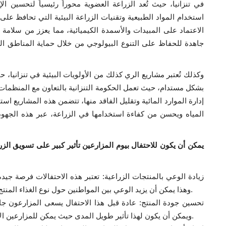
في تنزانيا، حيث تُعد الزراعة العضوية محوراً رئيسياً لتحسين 
استخدام المواد الطبيعية وتقنيات الزراعة البيئية التي تحافظ عل
الاعتماد على المبيدات والأسمدة الكيميائية، مما يعزز من سلامة 
جاهدة للحفاظ على التنوع البيولوجي من خلال حماية المناطق المح
وكذلك تُعتبر مشاريع الري كذلك من الأولويات البيئية في تنزانيا، ح
بشكل مستدام، حيث تعمل الحكومة التنزانية بالتعاون مع المنظمات
إدارة الموارد المائية وتقليل الفاقد منها، تتضمن هذه المشاريع اس
المياه ويحسن من كفاءة استخدامها في الزراعة، عبر هذه الجهود 
يمكن أن يكون للاحتفال بيوم المزارعين تأثير كبير على تسويق الزر
زيادة الوعي بالمنتجات الزراعية: تعتبر هذه الاحتفالات فرصة جيدة
وهذا يمكن أن يزيد الوعي بين المواطنين حول نوع الغذاء المنتج في البلاد وبالتالي تشجيع شراء المنتجات المحلية.
تحسين جودة المنتج: عادة قبل هذا الاحتفال يسعى المزارعون ج
ويمكن أن يكون لهذا تأثير طويل المدى حيث يمكن للمزارعين الاستمرار في إنتاج محاصيل جيدة حتى بعد الاحتفال.