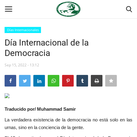
Días Internacionales
Login
Register
Día Internacional de la
Democracia
Inicio
Sep 15, 2022 - 13:12
Foro Internacional Nasser
Contacto
Egipto
Traducido por/ Muhammad Samir
Nuestro Equipo
La verdadera existencia de la democracia no está solo en las
urnas, sino en la conciencia de la gente.
Herencia de Jamal Abdel-Nasser