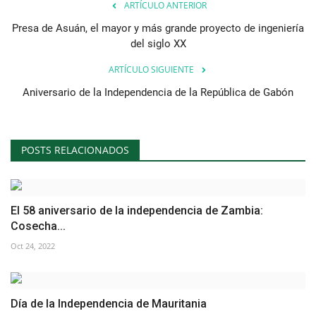
ARTÍCULO ANTERIOR
Movimiento Juvenil Nasser
Presa de Asuán, el mayor y más grande proyecto de ingeniería
del siglo XX
Noticias
ARTÍCULO SIGUIENTE
Aniversario de la Independencia de la República de Gabón
Nasser Fellowship para Leadership
Internacional
Nuestras Referencias
POSTS RELACIONADOS
Ciudadano Global
El 58 aniversario de la independencia de Zambia:
Líderes
Cosecha...
Oct 24, 2022
Documentos
Oportunidades
Día de la Independencia de Mauritania