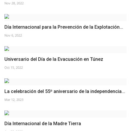
Nov 28, 2022
vídeos
Los colaboradores
Día Internacional para la Prevención de la Explotación...
Los patrocinios
Nov 6, 2022
Galería
Universario del Día de la Evacuación en Túnez
Lengua
Oct 15, 2022
English
Swahili
español
French
Arabic
La celebración del 55º aniversario de la independencia...
Mar 12, 2023
Día Internacional de la Madre Tierra