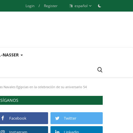
Login
/
Register
español
L-NASSER
s Navales Egipcias en la celebración de su aniversario 54
SÍGANOS
Facebook
Twitter
Instagram
Linkedin