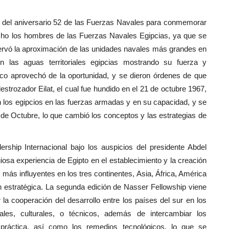
 del aniversario 52 de las Fuerzas Navales para conmemorar
echo los hombres de las Fuerzas Navales Egipcias, ya que se
ervó la aproximación de las unidades navales más grandes en
n las aguas territoriales egipcias mostrando su fuerza y
ico aprovechó de la oportunidad, y se dieron órdenes de que
strozador Eilat, el cual fue hundido en el 21 de octubre 1967,
en los egipcios en las fuerzas armadas y en su capacidad, y se
 de Octubre, lo que cambió los conceptos y las estrategias de
ship Internacional bajo los auspicios del presidente Abdel
igiosa experiencia de Egipto en el establecimiento y la creación
s más influyentes en los tres continentes, Asia, África, América
ón estratégica. La segunda edición de Nasser Fellowship viene
la cooperación del desarrollo entre los países del sur en los
tales, culturales, o técnicos, además de intercambiar los
 práctica, así como los remedios tecnológicos, lo que se