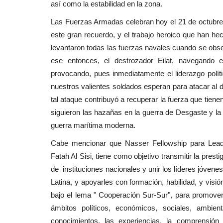
así como la estabilidad en la zona.
Las Fuerzas Armadas celebran hoy el 21 de octubre
este gran recuerdo, y el trabajo heroico que han h
levantaron todas las fuerzas navales cuando se obs
ese entonces, el destrozador Eilat, navegando e
provocando, pues inmediatamente el liderazgo polít
nuestros valientes soldados esperan para atacar al de
tal ataque contribuyó a recuperar la fuerza que tien
siguieron las hazañas en la guerra de Desgaste y la
guerra marítima moderna.
Cabe mencionar que Nasser Fellowship para Leader
Fatah Al Sisi, tiene como objetivo transmitir la prest
de instituciones nacionales y unir los líderes jóvene
Latina, y apoyarles con formación, habilidad, y visi
bajo el lema " Cooperación Sur-Sur", para promover 
ámbitos políticos, económicos, sociales, ambien
conocimientos, las experiencias, la comprensión