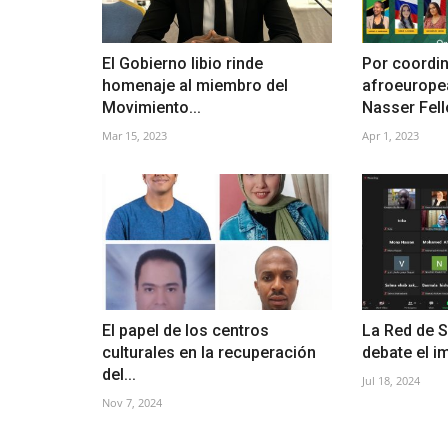
El Gobierno libio rinde
Por coordi
homenaje al miembro del
afroeurope
Movimiento...
Nasser Fell
Mar 15, 2023
Apr 1, 2023
El papel de los centros
La Red de S
culturales en la recuperación
debate el im
del...
Jul 18, 2024
Nov 7, 2024