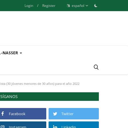
Login
/
Register
español
L-NASSER
ista (30 jóvenes menores de 30 años) para el año 2022
SÍGANOS
Facebook
Twitter
Instagram
Linkedin