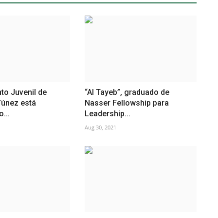
to Juvenil de
“Al Tayeb”, graduado de
Túnez está
Nasser Fellowship para
...
Leadership...
Aug 30, 2021