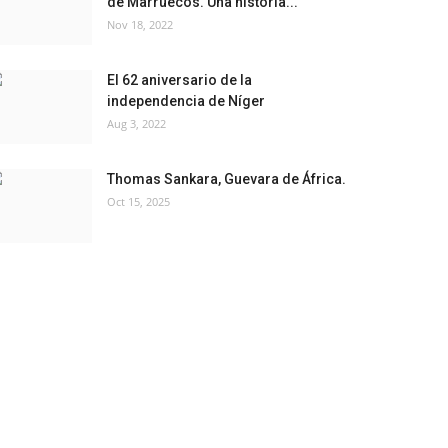
de Marruecos. Una historia...
Nov 18, 2022
El 62 aniversario de la
independencia de Níger
Aug 3, 2022
Thomas Sankara, Guevara de África.
Oct 15, 2025