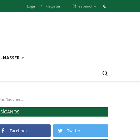
Login
/
Register
español
L-NASSER
las Naciones...
SÍGANOS
Facebook
Twitter