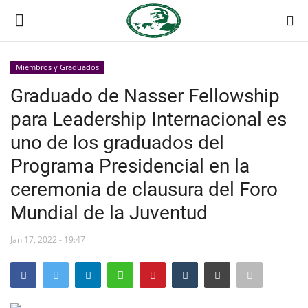
Miembros y Graduados
Login
Register
Graduado de Nasser Fellowship
para Leadership Internacional es
Inicio
uno de los graduados del
Contacto
Programa Presidencial en la
ceremonia de clausura del Foro
Foro Internacional Nasser
Mundial de la Juventud
Egipto
Jan 17, 2022 - 19:47
Nuestro Equipo
Herencia de Jamal Abdel-Nasser