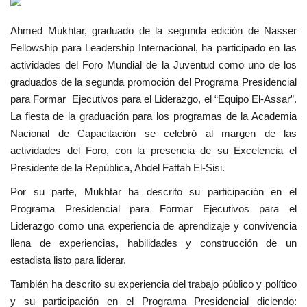
Movimiento Juvenil Nasser
Ahmed Mukhtar, graduado de la segunda edición de Nasser
Fellowship para Leadership Internacional, ha participado en las
Noticias
actividades del Foro Mundial de la Juventud como uno de los
graduados de la segunda promoción del Programa Presidencial
Nasser Fellowship para Leadership
para Formar Ejecutivos para el Liderazgo, el “Equipo El-Assar”.
Internacional
La fiesta de la graduación para los programas de la Academia
Nacional de Capacitación se celebró al margen de las
Nuestras Referencias
actividades del Foro, con la presencia de su Excelencia el
Presidente de la República, Abdel Fattah El-Sisi.
Ciudadano Global
Por su parte, Mukhtar ha descrito su participación en el
Programa Presidencial para Formar Ejecutivos para el
Líderes
Liderazgo como una experiencia de aprendizaje y convivencia
llena de experiencias, habilidades y construcción de un
Documentos
estadista listo para liderar.
También ha descrito su experiencia del trabajo público y político
Oportunidades
y su participación en el Programa Presidencial diciendo: