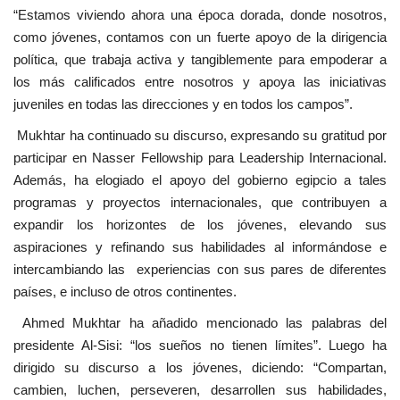
“Estamos viviendo ahora una época dorada, donde nosotros,
vídeos
como jóvenes, contamos con un fuerte apoyo de la dirigencia
política, que trabaja activa y tangiblemente para empoderar a
Los colaboradores
los más calificados entre nosotros y apoya las iniciativas
juveniles en todas las direcciones y en todos los campos”.
Los patrocinios
Mukhtar ha continuado su discurso, expresando su gratitud por
Galería
participar en Nasser Fellowship para Leadership Internacional.
Además, ha elogiado el apoyo del gobierno egipcio a tales
Lengua
programas y proyectos internacionales, que contribuyen a
expandir los horizontes de los jóvenes, elevando sus
English
Swahili
español
aspiraciones y refinando sus habilidades al informándose e
French
Arabic
intercambiando las experiencias con sus pares de diferentes
países, e incluso de otros continentes.
Ahmed Mukhtar ha añadido mencionado las palabras del
presidente Al-Sisi: “los sueños no tienen límites”. Luego ha
dirigido su discurso a los jóvenes, diciendo: “Compartan,
cambien, luchen, perseveren, desarrollen sus habilidades,