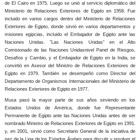
de El Cairo en 1975. Luego se unió al servicio diplomático del
Movimiento Juvenil Nasser
Ministerio de Relaciones Exteriores de Egipto en 1958. Fue
incluido en varios cargos dentro del Ministerio de Relaciones
Exteriores de Egipto, donde sirvió en varios departamentos y
Nasser Fellowship para Leadership
Internacional
misiones egipcias, incluido el Embajador de Egipto ante las
Naciones Unidas. "Las Naciones Unidas" en el Alto
Comisionado de las Naciones Unidasnivel Panel de Riesgos,
Noticias
Desafíos y Cambio, y el Embajador de Egipto en la India, se
convirtió en Asesor del Ministro de Relaciones Exteriores de
Nuestras Referencias
Egipto en 1979. También se desempeñó como Director del
Departamento de Organismos Internacionales del Ministerio de
Ciudadano Global
Relaciones Exteriores de Egipto en 1977.
Líderes
Musa pasó la mayor parte de sus años sirviendo en los
Estados Unidos de América, donde fue Representante
Documentos
Permanente de Egipto ante las Naciones Unidas antes de ser
nombrado Ministro de Relaciones Exteriores de Egipto en 1991.
Oportunidades
y, en 2001, sirvió como Secretario General de la iniciativa de
paz de la Liga de los Estados Árabes para discutir y resolver el