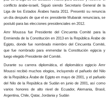
vídeos
conflicto árabe-israelí, Siguió siendo Secretario General de la
Liga de los Estados Árabes hasta 2011. Presentó su renuncia
Los colaboradores
un día después de que el ex presidente Mubarak renunciara, se
postuló para las elecciones presidenciales en 2012.
Los patrocinios
Amr Moussa fue Presidente del Cincuenta Comité para la
Enmienda de la Constitución en 2013 en la República Árabe de
Galería
Egipto, donde fue nombrado miembro del Cincuenta Comité,
que fue nombrado para enmendar la Constitución egipcia y
Lengua
luego elegido Presidente del Comité.
English
Swahili
español
Durante su carrera diplomática, el diplomático egipcio Amr
Moussi recibió muchos elogios, incluyendo el pañuelo del Nilo
French
Arabic
de la República Árabe de Egipto en mayo de 2001, y el pañuelo
del Nilo de la República de Sudán en junio de 2001, así como
varios honores de alto nivel de Ecuador, Alemania, Brasil,
Argentina, Chile, Qatar, Jordania y Sudán