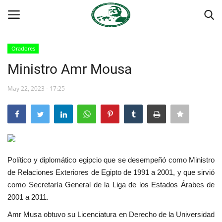
Oradores
Login
Register
Ministro Amr Mousa
Inicio
May 22, 2023 - 17:25
Contacto
Foro Internacional Nasser
Político y diplomático egipcio que se desempeñó como Ministro
Egipto
de Relaciones Exteriores de Egipto de 1991 a 2001, y que sirvió
como Secretaría General de la Liga de los Estados Árabes de
Nuestro Equipo
2001 a 2011.
Herencia de Jamal Abdel-Nasser
Amr Musa obtuvo su Licenciatura en Derecho de la Universidad