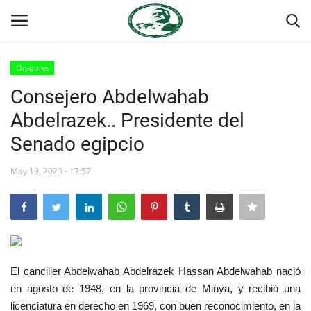
Oradores
Login
Register
Consejero Abdelwahab
Abdelrazek.. Presidente del
Inicio
Senado egipcio
Foro Internacional Nasser
May 19, 2023 - 17:57
Contacto
Egipto
Nuestro Equipo
El canciller Abdelwahab Abdelrazek Hassan Abdelwahab nació
en agosto de 1948, en la provincia de Minya, y recibió una
Herencia de Jamal Abdel-Nasser
licenciatura en derecho en 1969, con buen reconocimiento, en la