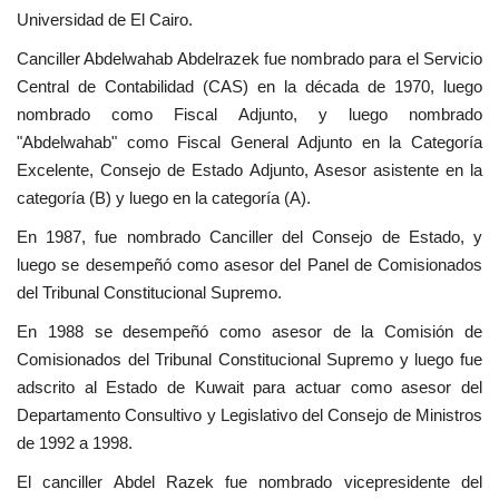
Universidad de El Cairo.
Movimiento Juvenil Nasser
Canciller Abdelwahab Abdelrazek fue nombrado para el Servicio
Central de Contabilidad (CAS) en la década de 1970, luego
Noticias
nombrado como Fiscal Adjunto, y luego nombrado
"Abdelwahab" como Fiscal General Adjunto en la Categoría
Nasser Fellowship para Leadership
Excelente, Consejo de Estado Adjunto, Asesor asistente en la
Internacional
categoría (B) y luego en la categoría (A).
Nuestras Referencias
En 1987, fue nombrado Canciller del Consejo de Estado, y
luego se desempeñó como asesor del Panel de Comisionados
Ciudadano Global
del Tribunal Constitucional Supremo.
En 1988 se desempeñó como asesor de la Comisión de
Líderes
Comisionados del Tribunal Constitucional Supremo y luego fue
adscrito al Estado de Kuwait para actuar como asesor del
Documentos
Departamento Consultivo y Legislativo del Consejo de Ministros
de 1992 a 1998.
Oportunidades
El canciller Abdel Razek fue nombrado vicepresidente del