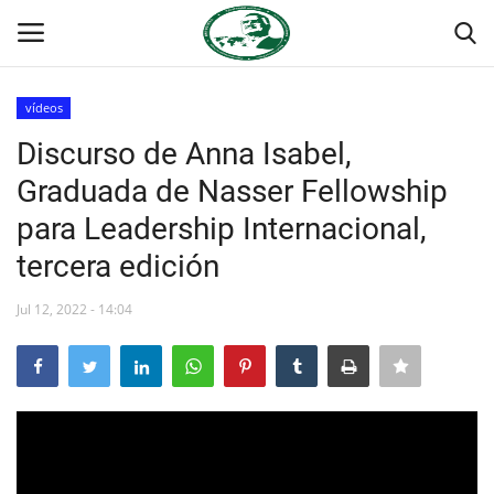
vídeos
Login
Register
Discurso de Anna Isabel,
Graduada de Nasser Fellowship
Inicio
para Leadership Internacional,
Foro Internacional Nasser
tercera edición
Contacto
Jul 12, 2022 - 14:04
Egipto
Nuestro Equipo
Herencia de Jamal Abdel-Nasser