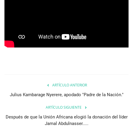
Movimiento Juvenil Nasser
Noticias
Nasser Fellowship para Leadership
Internacional
Nuestras Referencias
Ciudadano Global
ARTÍCULO ANTERIOR
Líderes
Julius Kambarage Nyerere, apodado "Padre de la Nación."
ARTÍCULO SIGUIENTE
Documentos
Después de que la Unión Africana elogió la donación del líder
Oportunidades
Jamal Abdulnasser.....