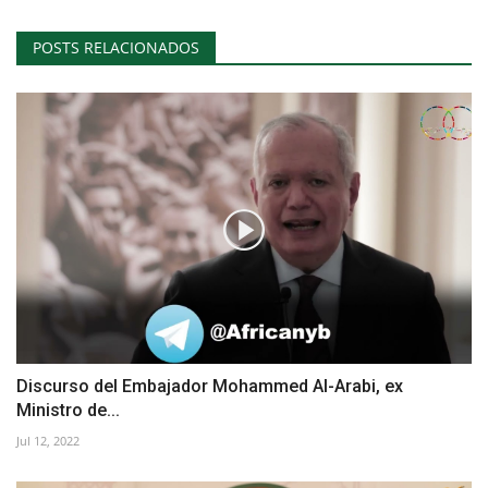
vídeos
POSTS RELACIONADOS
Los colaboradores
Los patrocinios
Galería
Lengua
English
Swahili
español
French
Arabic
Discurso del Embajador Mohammed Al-Arabi, ex
Ministro de...
Jul 12, 2022