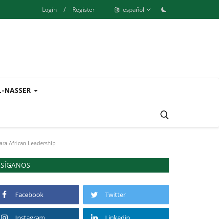
Login
/
Register
español
L-NASSER
para African Leadership
SÍGANOS
Facebook
Twitter
Instagram
Linkedin