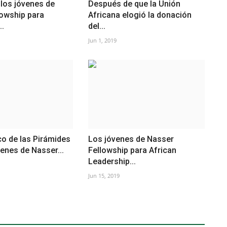
e los jóvenes de
Después de que la Unión
lowship para
Africana elogió la donación
..
del...
Jun 1, 2019
ico de las Pirámides
Los jóvenes de Nasser
venes de Nasser...
Fellowship para African
Leadership...
Jun 15, 2019