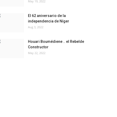
May 19, 2022
El 62 aniversario de la
independencia de Níger
Aug 3, 2022
Houari Boumédiene .. el Rebelde
Constructor
May 22, 2022