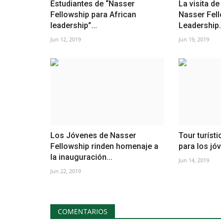
Estudiantes de “Nasser
La visita d
Fellowship para African
Nasser Fel
leadership”...
Leadership.
Jun 12, 2019
Jun 19, 2019
Los Jóvenes de Nasser
Tour turíst
Fellowship rinden homenaje a
para los jó
la inauguración...
Jun 14, 2019
Jun 22, 2019
COMENTARIOS