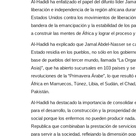
Al-Hadidi ha enfatizado el papel del difunto líder Ja
liberación e independencia de la región africana duran
Estados Unidos contra los movimientos de liberación,
bandera de la emancipación y la estabilidad de los pa
a construir las mentes de África y lograr el proceso 
Al-Hadidi ha explicado que Jamal Abdel-Nasser se car
Estado residía en los pueblos, no sólo en los gobiern
base de pueblos del tercer mundo, llamada “La Organi
Asia)”, que ha abierto sucursales en 103 países y se
revoluciones de la “Primavera Árabe”, lo que resultó 
África en Marruecos, Túnez, Libia, el Sudán, el Chad
Pakistán.
Al-Hadidi ha destacado la importancia de consolidar e
para el desarrollo, la construcción y la prosperidad d
social porque los enfermos no pueden producir nada.
Republica que combinaban la prestación de servicios 
para servir a la sociedad, reflejando la dimensión po