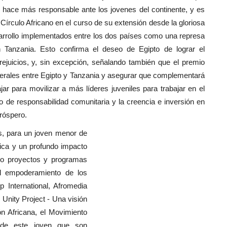
 hace más responsable ante los jovenes del continente, y es
 Círculo Africano en el curso de su extensión desde la gloriosa
sarrollo implementados entre los dos países como una represa
n Tanzania. Esto confirma el deseo de Egipto de lograr el
rejuicios, y, sin excepción, señalando también que el premio
aterales entre Egipto y Tanzania y asegurar que complementará
ar para movilizar a más líderes juveniles para trabajar en el
o de responsabilidad comunitaria y la creencia e inversión en
róspero.
s, para un joven menor de
nica y un profundo impacto
endo proyectos y programas
 el empoderamiento de los
International, Afromedia
 Unity Project - Una visión
ón Africana, el Movimiento
s de este joven que son