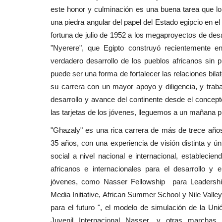
este honor y culminación es una buena tarea que lo
una piedra angular del papel del Estado egipcio en el
fortuna de julio de 1952 a los megaproyectos de de
"Nyerere", que Egipto construyó recientemente e
verdadero desarrollo de los pueblos africanos sin p
puede ser una forma de fortalecer las relaciones bil
su carrera con un mayor apoyo y diligencia, y trabaj
desarrollo y avance del continente desde el concept
las tarjetas de los jóvenes, lleguemos a un mañana p
"Ghazaly" es una rica carrera de más de trece año
35 años, con una experiencia de visión distinta y ú
social a nivel nacional e internacional, estableci
africanos e internacionales para el desarrollo y
jóvenes, como Nasser Fellowship para Leadership 
Media Initiative, African Summer School y Nile Valley
para el futuro ", el modelo de simulación de la Uni
Juvenil Internacional Nasser, y otras marcha