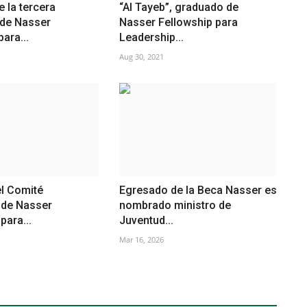
 la tercera
“Al Tayeb”, graduado de
de Nasser
Nasser Fellowship para
ara...
Leadership...
Aug 30, 2021
l Comité
Egresado de la Beca Nasser es
de Nasser
nombrado ministro de
para...
Juventud...
Mar 16, 2026