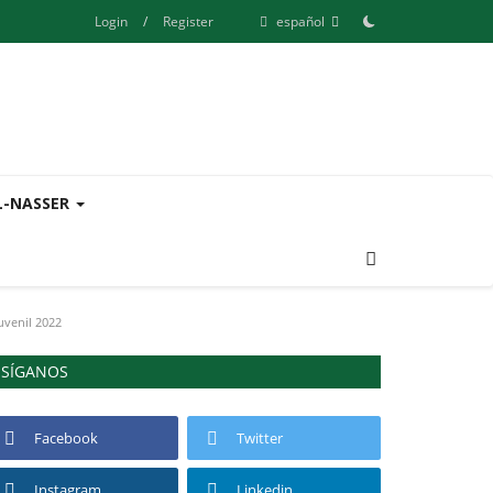
Login
/
Register
español
L-NASSER
uvenil 2022
SÍGANOS
Facebook
Twitter
Instagram
Linkedin