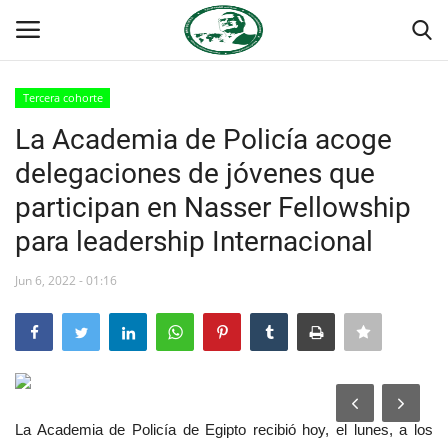
Tercera cohorte
Login
Register
La Academia de Policía acoge
delegaciones de jóvenes que
Inicio
participan en Nasser Fellowship
Foro Internacional Nasser
para leadership Internacional
Contacto
Jun 6, 2022 - 01:16
Egipto
Nuestro Equipo
La Academia de Policía de Egipto recibió hoy, el lunes, a los
Herencia de Jamal Abdel-Nasser