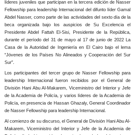
líderes juveniles que participan en la tercera edición de Nasser
Fellowship para leadership Internacional del difunto líder Gamal
Movimiento Juvenil Nasser
Abdel Nasser, como parte de las actividades del sexto día de la
beca organizada bajo los auspicios de Su Excelencia el
Nasser Fellowship para Leadership
Presidente Abdel Fattah El-Sisi, Presidente de la República,
Internacional
durante el período del 31 de mayo al 17 de junio de 2022 La
Casa de la Autoridad de Ingeniería en El Cairo bajo el lema
Noticias
“Jóvenes de los Países No Alineados y Cooperación del Sur
Sur”.
Nuestras Referencias
Los participantes del tercer grupo de Nasser Fellowship para
Ciudadano Global
leadership Internacional fueron recibidos por el General de
División Hani Abu Al-Makarem, Viceministro del Interior y Jefe
Líderes
de la Academia de Policía, y varios líderes de la Academia de
Policía, en presencia de Hassan Ghazaly, General Coordinador
Documentos
de Nasser Fellowship para leadership Internacional.
Al comienzo de su discurso, el General de División Hani Abu Al-
Oportunidades
Makarem, Viceministro del Interior y Jefe de la Academia de