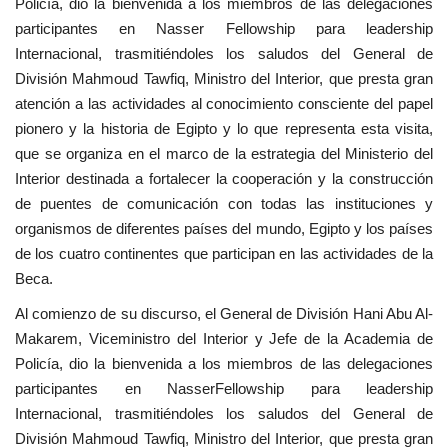
Policía, dio la bienvenida a los miembros de las delegaciones
vídeos
participantes en Nasser Fellowship para leadership
Internacional, trasmitiéndoles los saludos del General de
Los colaboradores
División Mahmoud Tawfiq, Ministro del Interior, que presta gran
atención a las actividades al conocimiento consciente del papel
Los patrocinios
pionero y la historia de Egipto y lo que representa esta visita,
que se organiza en el marco de la estrategia del Ministerio del
Galería
Interior destinada a fortalecer la cooperación y la construcción
de puentes de comunicación con todas las instituciones y
Lengua
organismos de diferentes países del mundo, Egipto y los países
de los cuatro continentes que participan en las actividades de la
English
Swahili
español
Beca.
French
Arabic
Al comienzo de su discurso, el General de División Hani Abu Al-
Makarem, Viceministro del Interior y Jefe de la Academia de
Policía, dio la bienvenida a los miembros de las delegaciones
participantes en NasserFellowship para leadership
Internacional, trasmitiéndoles los saludos del General de
División Mahmoud Tawfiq, Ministro del Interior, que presta gran