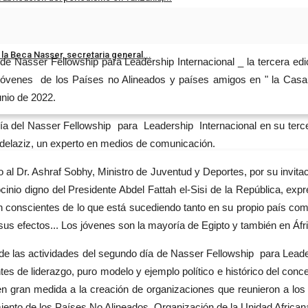
la Beca Nasser, secretaria general...
de Nasser Fellowship para Leadership Internacional _ la tercera edi
0 jóvenes de los Países no Alineados y países amigos en " la Casa
unio de 2022.
día del Nasser Fellowship para Leadership Internacional en su terce
bdelaziz, un experto en medios de comunicación.
al Dr. Ashraf Sobhy, Ministro de Juventud y Deportes, por su invitac
ocinio digno del Presidente Abdel Fattah el-Sisi de la República, exp
n conscientes de lo que está sucediendo tanto en su propio país como
 sus efectos... Los jóvenes son la mayoría de Egipto y también en Áf
de las actividades del segundo día de Nasser Fellowship para Leader
s de liderazgo, puro modelo y ejemplo político e histórico del concep
en gran medida a la creación de organizaciones que reunieron a los p
miento de los Países No Alineados, Organización de la Unidad Africa