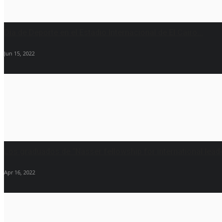
Día de Deporte en el Estadio Internacional de El Cairo...
Jun 15, 2022
Los graduados de “Nasser fellowship for international leade
Apr 16, 2022