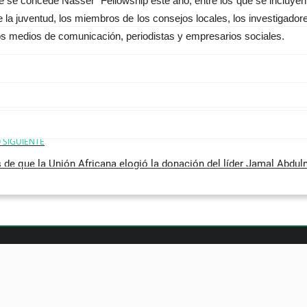
que se concede Nasser Fellowship este año, entre los que se incluye
 la juventud, los miembros de los consejos locales, los investigadore
os medios de comunicación, periodistas y empresarios sociales.
 SIGUIENTE
de que la Unión Africana elogió la donación del líder Jamal Abdulna