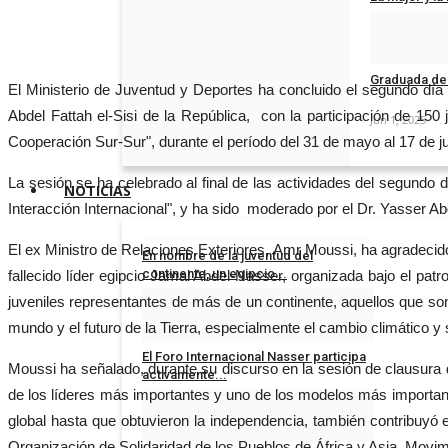
Aug 12, 2025
Graduada de 
El Ministerio de Juventud y Deportes ha concluido el segundo día 
Abdel Fattah el-Sisi de la República, con la participación de 15
Jun 1, 2025
Cooperación Sur-Sur", durante el período del 31 de mayo al 17 de j
La sesión se ha celebrado al final de las actividades del segundo 
NOTICIAS
Interacción Internacional", y ha sido moderado por el Dr. Yasser A
El ex Ministro de Relaciones Exteriores, Amr Moussi, ha agradecido 
En nombre de la juventud del
continente, un egipcio...
fallecido líder egipcio Jamal Abdel-Nasser, organizada bajo el patr
juveniles representantes de más de un continente, aquellos que so
Nov 30, 2025
mundo y el futuro de la Tierra, especialmente el cambio climático y
El Foro Internacional Nasser participa
Moussi ha señalado, durante su discurso en la sesión de clausura 
activamente...
de los líderes más importantes y uno de los modelos más importante
Nov 15, 2025
global hasta que obtuvieron la independencia, también contribuyó 
Organización de Solidaridad de los Pueblos de África y Asia, Movi