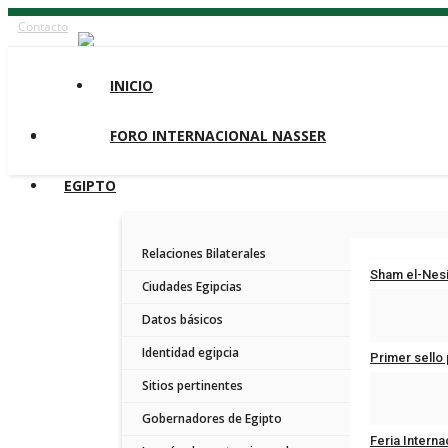
Contacto
INICIO
FORO INTERNACIONAL NASSER
EGIPTO
Relaciones Bilaterales
Sham el-Nesim
Ciudades Egipcias
Apr 21, 2025
Datos básicos
Identidad egipcia
Primer sello 
Sitios pertinentes
Mar 21, 2025
Gobernadores de Egipto
Feria Internac