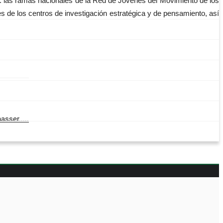
n: las ramas nacionales de la Red de Jóvenes del Movimiento de los
s de los centros de investigación estratégica y de pensamiento, así
sser.....