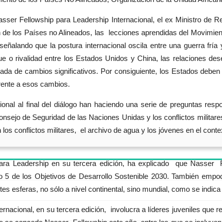
asser Fellowship para Leadership Internacional, el ex Ministro de
ción de los Países no Alineados, las lecciones aprendidas del Movim
eñalando que la postura internacional oscila entre una guerra fría
 o rivalidad entre los Estados Unidos y China, las relaciones deseq
ada de cambios significativos. Por consiguiente, los Estados deben 
frente a esos cambios.
onal al final del diálogo han haciendo una serie de preguntas respo
onsejo de Seguridad de las Naciones Unidas y los conflictos militare
 conflictos militares, el archivo de agua y los jóvenes en el conte
a Leadership en su tercera edición, ha explicado que Nasser Fel
 5 de los Objetivos de Desarrollo Sostenible 2030. También empode
tes esferas, no sólo a nivel continental, sino mundial, como se indica
nacional, en su tercera edición, involucra a líderes juveniles que