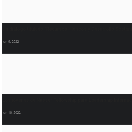
Un diálogo titulado “Recursos Hídricos y Desarrollo Sostenib
Jun 9, 2022
Los jóvenes de Nasser Fellowship para Leadership Internaci
Jun 10, 2022