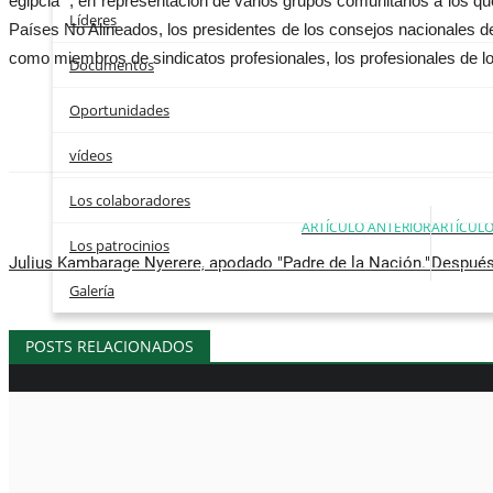
egipcia ", en representación de varios grupos comunitarios a los 
Líderes
Países No Alineados, los presidentes de los consejos nacionales de
como miembros de sindicatos profesionales, los profesionales de l
Documentos
Oportunidades
vídeos
Los colaboradores
ARTÍCULO ANTERIOR
ARTÍCULO
Los patrocinios
Julius Kambarage Nyerere, apodado "Padre de la Nación."
Después 
Galería
POSTS RELACIONADOS