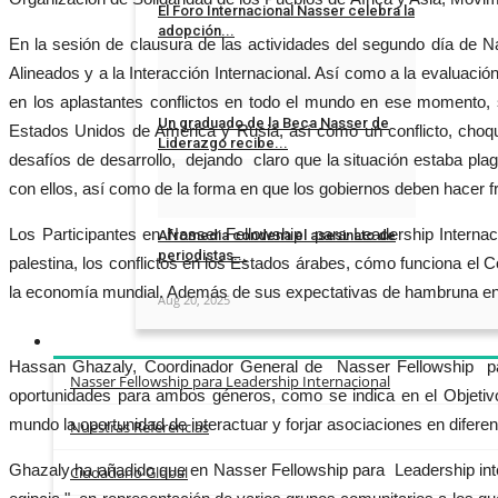
El Foro Internacional Nasser celebra la
adopción...
En la sesión de clausura de las actividades del segundo día de N
Alineados y a la Interacción Internacional. Así como a la evalua
Nov 15, 2025
en los aplastantes conflictos en todo el mundo en ese momento, s
Un graduado de la Beca Nasser de
Estados Unidos de América y Rusia, así como un conflicto, choque
Liderazgo recibe...
desafíos de desarrollo, dejando claro que la situación estaba plag
con ellos, así como de la forma en que los gobiernos deben hacer 
Sep 9, 2025
Los Participantes en Nasser Fellowship para Leadership Internaci
Afromedia condena el asesinato de
periodistas...
palestina, los conflictos en los Estados árabes, cómo funciona el C
la economía mundial. Además de sus expectativas de hambruna en los
Aug 20, 2025
Hassan Ghazaly, Coordinador General de Nasser Fellowship par
Nasser Fellowship para Leadership Internacional
oportunidades para ambos géneros, como se indica en el Objetivo
mundo la oportunidad de interactuar y forjar asociaciones en diferen
Nuestras Referencias
Ghazaly ha añadido que en Nasser Fellowship para Leadership inter
Ciudadano Global