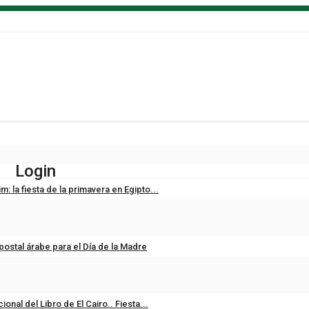
Login
: la fiesta de la primavera en Egipto...
postal árabe para el Día de la Madre
ional del Libro de El Cairo.. Fiesta...