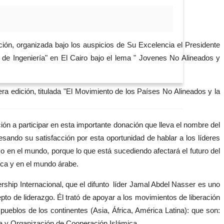
ción, organizada bajo los auspicios de Su Excelencia el Presidente
 de Ingeniería" en El Cairo bajo el lema " Jovenes No Alineados y
ra edición, titulada "El Movimiento de los Países No Alineados y la
ión a participar en esta importante donación que lleva el nombre del
resando su satisfacción por esta oportunidad de hablar a los líderes
 en el mundo, porque lo que está sucediendo afectará el futuro del
rica y en el mundo árabe.
ship Internacional, que el difunto líder Jamal Abdel Nasser es uno
to de liderazgo. Él trató de apoyar a los movimientos de liberación
ueblos de los continentes (Asia, África, América Latina): que son:
na y Organización de Cooperación Islámica.