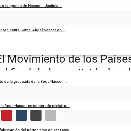
n la agenda de Nasser... Justicia...
 presidente Gamal Abdel Nasser en...
internacional" al final de las actividades del segundo día de Nasser Fellowship...
El Movimiento de los Paíse
 al final de las actividades
 de la graduada de la Beca Nasser,...
p Internacional
la Beca Nasser es nombrado ministro...
 fabricación del periodismo en Tanzania,...