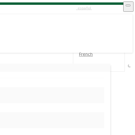
español
English
Swahili
español
French
Arabic
Login
/
Register