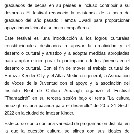
graduados de becas en su países e incluso contribuir a su
vídeos
desarrollo El festival reconoció la asistencia de la beca de
graduado del año pasado Hamza Uwadi para proporcionar
Los colaboradores
apoyo incondicional a su beca compañeros.
Los patrocinios
Este festival es una introducción a los logros culturales
constitucionales destinados a apoyar la creatividad y el
Galería
desarrollo cultural y artístico y a adoptar medidas apropiadas
para ampliar e incorporar la participación de los jóvenes en el
Lengua
desarrollo cultural. Con el fin de mover el trabajo cultural de
Emuzar Kender City y el Atlas Medio en general, la Asociación
English
Swahili
español
de Voces de la Juventud con el apoyo y la asociación del
French
Arabic
Instituto Real de Cultura Amazigh organizó el Festival
"Thamazirth" en su tercera sesión bajo el tema "La cultura
amazigh es una palanca para el desarrollo" de 20 a 24 Gecht
2022 en la ciudad de Imozar Kinder.
Este curso contó con una variedad de programación distinta, en
la que la cuestión cultural se alinea con sus ideales de