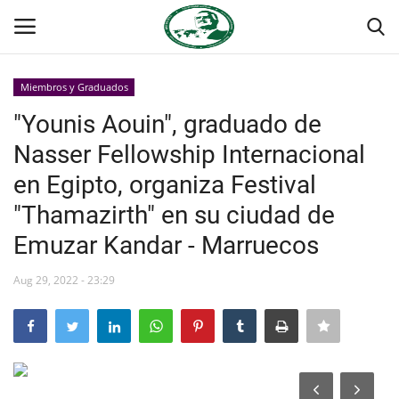
Miembros y Graduados
Login
Register
"Younis Aouin", graduado de
Nasser Fellowship Internacional
Inicio
en Egipto, organiza Festival
Foro Internacional Nasser
"Thamazirth" en su ciudad de
Emuzar Kandar - Marruecos
Contacto
Aug 29, 2022 - 23:29
Egipto
Nuestro Equipo
Herencia de Jamal Abdel-Nasser