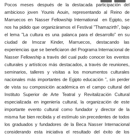
Pocos meses después de la destacada participación del
Movimiento Juvenil Nasser
ambicioso joven Younis Aouin, representando al Reino de
Marruecos en Nasser Fellowship International en Egipto, se
Noticias
nos ha pidido que organizáramos el Festival "Thamazirth", bajo
el lema "La cultura es una palanca para el desarrollo" en su
Nasser Fellowship para Leadership
ciudad de Imozar Kinder, Marruecos, destacando las
Internacional
experiencias que se beneficiaron del Programa Internacional de
Nasser Fellowship a través del cual pudo conocer los eventos
Nuestras Referencias
culturales y artísticos más destacados, a través de reuniones,
seminarios, talleres y visitas a los monumentos culturales
Ciudadano Global
nacionales más importantes de Egipto educación ", sin perder
de vista su composición académica en el campo cultural del
Líderes
Instituto Superior de Arte Teatral y Revitalización Cultural
especializada en ingeniería cultural, la organización de este
Documentos
importante evento cultural como fundador y director de la
misma fue bien recibida y el estímulo sin precedentes de todos
Oportunidades
los graduados y fundadores de la Beca Nasser Internacional
considerando esta iniciativa el resultado del éxito de los