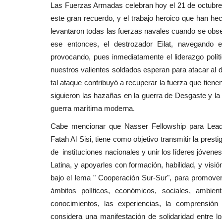
Las Fuerzas Armadas celebran hoy el 21 de octubre
este gran recuerdo, y el trabajo heroico que han h
levantaron todas las fuerzas navales cuando se obs
ese entonces, el destrozador Eilat, navegando e
provocando, pues inmediatamente el liderazgo polít
nuestros valientes soldados esperan para atacar al de
tal ataque contribuyó a recuperar la fuerza que tien
siguieron las hazañas en la guerra de Desgaste y la
guerra marítima moderna.
Cabe mencionar que Nasser Fellowship para Leader
Fatah Al Sisi, tiene como objetivo transmitir la prest
de instituciones nacionales y unir los líderes jóvene
Latina, y apoyarles con formación, habilidad, y visi
bajo el lema " Cooperación Sur-Sur", para promover 
ámbitos políticos, económicos, sociales, ambien
conocimientos, las experiencias, la comprensión
considera una manifestación de solidaridad entre 