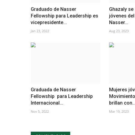
Graduado de Nasser
Ghazaly se 
Fellowship para Leadership es
jóvenes de
vicepresidente...
Nasser...
Jan 23, 2022
Aug 23, 2023
Graduada de Nasser
Mujeres jóv
Fellowship para Leadership
Movimiento
Internacional...
brillan con..
Nov 5, 2022
Mar 19, 2023