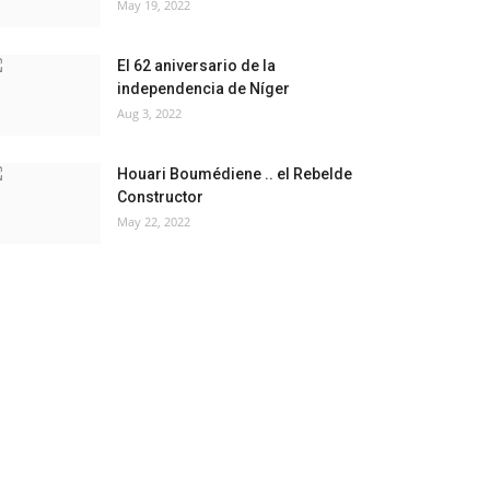
May 19, 2022
El 62 aniversario de la
independencia de Níger
Aug 3, 2022
Houari Boumédiene .. el Rebelde
Constructor
May 22, 2022