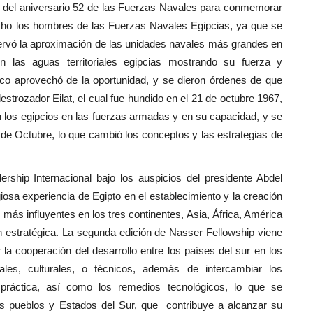
 del aniversario 52 de las Fuerzas Navales para conmemorar
echo los hombres de las Fuerzas Navales Egipcias, ya que se
ervó la aproximación de las unidades navales más grandes en
n las aguas territoriales egipcias mostrando su fuerza y
ico aprovechó de la oportunidad, y se dieron órdenes de que
strozador Eilat, el cual fue hundido en el 21 de octubre 1967,
en los egipcios en las fuerzas armadas y en su capacidad, y se
 de Octubre, lo que cambió los conceptos y las estrategias de
ship Internacional bajo los auspicios del presidente Abdel
igiosa experiencia de Egipto en el establecimiento y la creación
s más influyentes en los tres continentes, Asia, África, América
ón estratégica. La segunda edición de Nasser Fellowship viene
la cooperación del desarrollo entre los países del sur en los
tales, culturales, o técnicos, además de intercambiar los
 práctica, así como los remedios tecnológicos, lo que se
los pueblos y Estados del Sur, que contribuye a alcanzar su