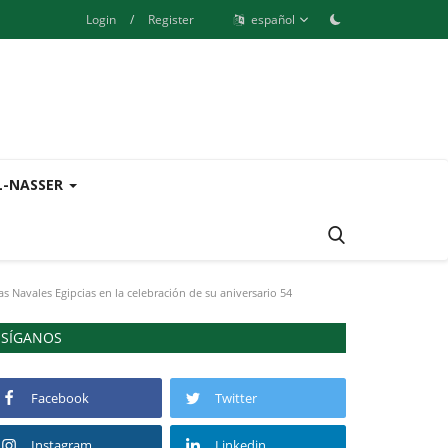
Login
/
Register
español
L-NASSER
s Navales Egipcias en la celebración de su aniversario 54
SÍGANOS
Facebook
Twitter
Instagram
Linkedin