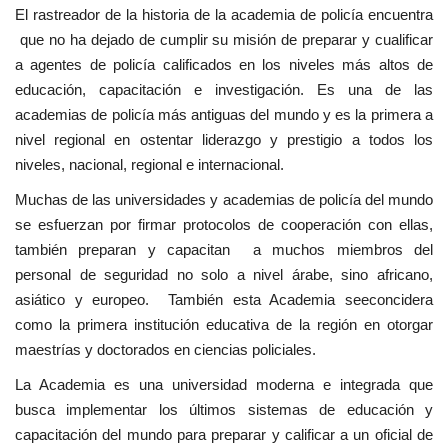
El rastreador de la historia de la academia de policía encuentra
Movimiento Juvenil Nasser
que no ha dejado de cumplir su misión de preparar y cualificar
a agentes de policía calificados en los niveles más altos de
Nasser Fellowship para Leadership
educación, capacitación e investigación. Es una de las
Internacional
academias de policía más antiguas del mundo y es la primera a
nivel regional en ostentar liderazgo y prestigio a todos los
Noticias
niveles, nacional, regional e internacional.
Muchas de las universidades y academias de policía del mundo
Nuestras Referencias
se esfuerzan por firmar protocolos de cooperación con ellas,
también preparan y capacitan a muchos miembros del
Ciudadano Global
personal de seguridad no solo a nivel árabe, sino africano,
asiático y europeo. También esta Academia seeconcidera
Líderes
como la primera institución educativa de la región en otorgar
maestrías y doctorados en ciencias policiales.
Documentos
La Academia es una universidad moderna e integrada que
busca implementar los últimos sistemas de educación y
Oportunidades
capacitación del mundo para preparar y calificar a un oficial de