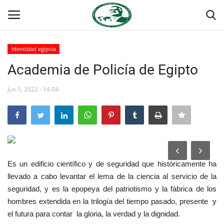
Identidad egipcia
Login
Register
Academia de Policía de Egipto
Inicio
Jun 5, 2022 - 14:04
Contacto
Foro Internacional Nasser
Es un edificio científico y de seguridad que históricamente ha
Egipto
llevado a cabo levantar el lema de la ciencia al servicio de la
seguridad, y es la epopeya del patriotismo y la fábrica de los
Nuestro Equipo
hombres extendida en la trilogía del tiempo pasado, presente y
el futura para contar la gloria, la verdad y la dignidad.
Herencia de Jamal Abdel-Nasser