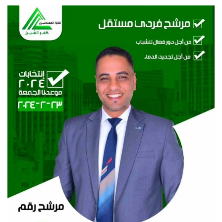
vídeos
Los colaboradores
Los patrocinios
Galería
Lengua
English
Swahili
español
French
Arabic