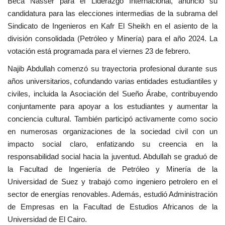
Beca Nasser para el Liderazgo Internacional, anunció su
candidatura para las elecciones intermedias de la subrama del
Movimiento Juvenil Nasser
Sindicato de Ingenieros en Kafr El Sheikh en el asiento de la
división consolidada (Petróleo y Minería) para el año 2024. La
Nasser Fellowship para Leadership
votación está programada para el viernes 23 de febrero.
Internacional
Najib Abdullah comenzó su trayectoria profesional durante sus
Noticias
años universitarios, cofundando varias entidades estudiantiles y
civiles, incluida la Asociación del Sueño Árabe, contribuyendo
Nuestras Referencias
conjuntamente para apoyar a los estudiantes y aumentar la
conciencia cultural. También participó activamente como socio
en numerosas organizaciones de la sociedad civil con un
Ciudadano Global
impacto social claro, enfatizando su creencia en la
responsabilidad social hacia la juventud. Abdullah se graduó de
Líderes
la Facultad de Ingeniería de Petróleo y Minería de la
Universidad de Suez y trabajó como ingeniero petrolero en el
Documentos
sector de energías renovables. Además, estudió Administración
de Empresas en la Facultad de Estudios Africanos de la
Oportunidades
Universidad de El Cairo.