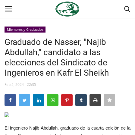
Miembros y Graduados
Login
Register
Graduado de Nasser, "Najib
Abdullah," candidato a las
Inicio
elecciones del Sindicato de
Foro Internacional Nasser
Ingenieros en Kafr El Sheikh
Contacto
Feb 5, 2024 - 22:35
Egipto
Nuestro Equipo
El ingeniero Najib Abdullah, graduado de la cuarta edición de la
Herencia de Jamal Abdel-Nasser