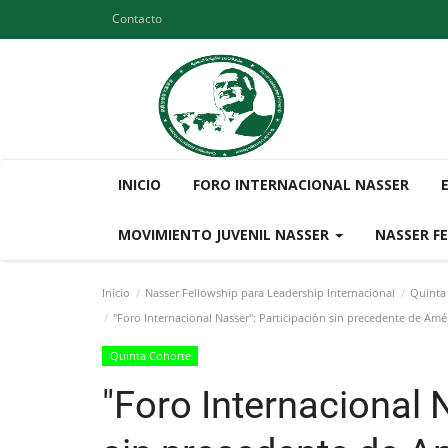
Contacto
INICIO
FORO INTERNACIONAL NASSER
MOVIMIENTO JUVENIL NASSER
NASSER F
Inicio
Nasser Fellowship para Leadership Internacional
Quinta
"Foro Internacional Nasser": Participación sin precedente de Amér
Quinta Cohorte
"Foro Internacional 