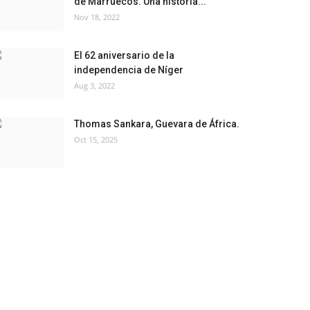
de Marruecos. Una historia...
Nov 18, 2022
El 62 aniversario de la
independencia de Níger
Aug 3, 2022
Thomas Sankara, Guevara de África.
Oct 15, 2025