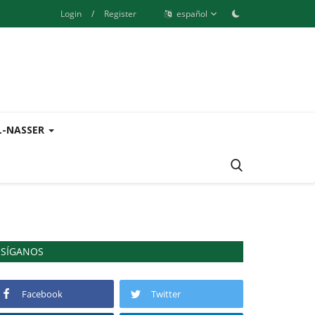
Login
/
Register
español
L-NASSER
SÍGANOS
Facebook
Twitter