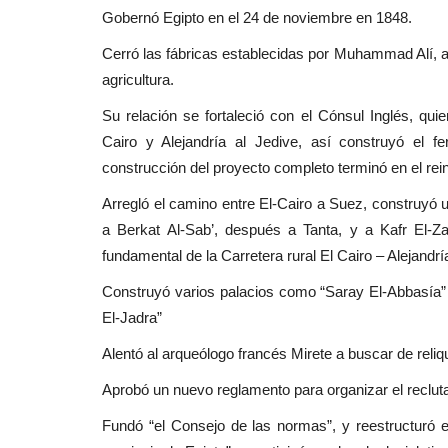
Gobernó Egipto en el 24 de noviembre en 1848.
Cerró las fábricas establecidas por Muhammad Alí, así
agricultura.
Su relación se fortaleció con el Cónsul Inglés, quie
Cairo y Alejandría al Jedive, así construyó el fe
construcción del proyecto completo terminó en el re
Arregló el camino entre El-Cairo a Suez, construyó 
a Berkat Al-Sab’, después a Tanta, y a Kafr El-Za
fundamental de la Carretera rural El Cairo – Alejandrí
Construyó varios palacios como “Saray El-Abbasía” 
El-Jadra”
Alentó al arqueólogo francés Mirete a buscar de reliqui
Aprobó un nuevo reglamento para organizar el reclutami
Fundó “el Consejo de las normas”, y reestructuró 