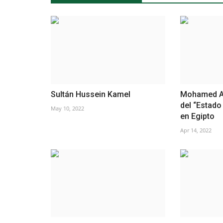
Sultán Hussein Kamel
Mohamed Al
del “Estad
May 10, 2022
en Egipto
Apr 14, 2022