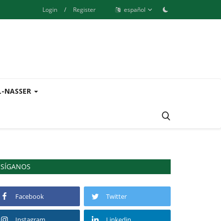
Login
/
Register
español
L-NASSER
SÍGANOS
Facebook
Twitter
Instagram
Linkedin