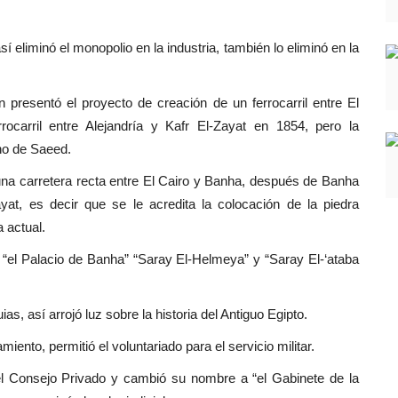
 eliminó el monopolio en la industria, también lo eliminó en la
n presentó el proyecto de creación de un ferrocarril entre El
rrocarril entre Alejandría y Kafr El-Zayat en 1854, pero la
ino de Saeed.
una carretera recta entre El Cairo y Banha, después de Banha
yat, es decir que se le acredita la colocación de la piedra
a actual.
“el Palacio de Banha” “Saray El-Helmeya” y “Saray El-‘ataba
as, así arrojó luz sobre la historia del Antiguo Egipto.
ento, permitió el voluntariado para el servicio militar.
el Consejo Privado y cambió su nombre a “el Gabinete de la