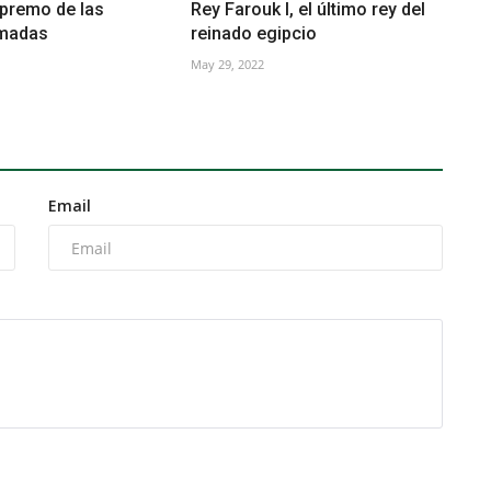
premo de las
Rey Farouk I, el último rey del
rmadas
reinado egipcio
May 29, 2022
Email