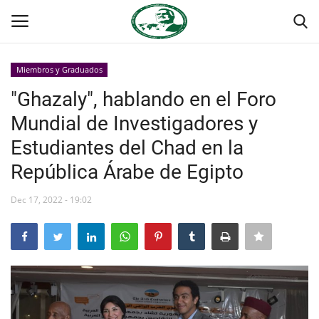
Miembros y Graduados
Login
Register
"Ghazaly", hablando en el Foro
Mundial de Investigadores y
Inicio
Estudiantes del Chad en la
Foro Internacional Nasser
República Árabe de Egipto
Contacto
Dec 17, 2022 - 19:02
Egipto
Nuestro Equipo
Herencia de Jamal Abdel-Nasser